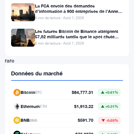
l’attention
La FCA envoie des demandes
d’information à 900 entreprises de l’Annexe
en
1 contre le blanchiment
6 min de lecture · Août 7, 2026
enregistrant
Les futures Bitcoin de Binance atteignent
un
57,82 milliards tandis que le spot chute
signal
huit fois
6 min de lecture · Août 7, 2026
technique
rare
et
Données du marché
potentiellement
décisif
Bitcoin
$64,777.31
BTC
▲ +0.61%
:
Ethereum
$1,913.22
sa
ETH
▲ +0.31%
toute
BNB
$591.70
BNB
▼ -0.03%
première