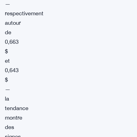
—
respectivement
autour
de
0,663
$
et
0,643
$
—
la
tendance
montre
des
signes