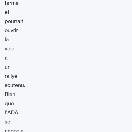
terme
et
pourrait
ouvrir
la
voie
à
un
rallye
soutenu.
Bien
que
l’ADA
se
négocie