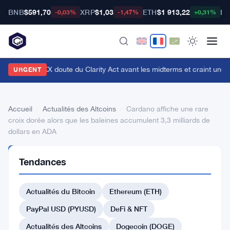
BNB
$591,70
XRP
$1,03
ETH
$1 913,22
BT
-0,03%
-1,47%
+0,31%
n cadre d'OKX doute du Clarity Act avant les midterms et craint une c
URGENT
Accueil
›
Actualités des Altcoins
›
Cardano affiche une rare
croix dorée alors que les baleines accumulent 3,3 milliards de
dollars en ADA
ACTUALITÉS
Tendances
DES
ALTCOINS
Cardano
Actualités du Bitcoin
Ethereum (ETH)
affiche
PayPal USD (PYUSD)
DeFi & NFT
une
Actualités des Altcoins
Dogecoin (DOGE)