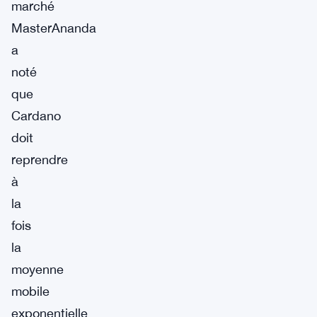
marché
MasterAnanda
a
noté
que
Cardano
doit
reprendre
à
la
fois
la
moyenne
mobile
exponentielle