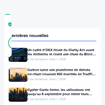
COMMUNITY
TRUST
Vérifié
SCORE
Dernières nouvelles
42
Vérifié
93
votes
%
RÉEL
Un cadre d’OKX doute du Clarity Act avant
Mis à jour 1 an il y a
les midterms et craint une chute du Bitcoin
à 55 000 $
5 min de lecture · Août 7, 2026
Cardano
Carbon lance une plateforme de dérivés
(
ADA
)
on-chain couvrant 950 marchés en TradFi et
crypto
attire
5 min de lecture · Août 7, 2026
une
Cypher Cards ferme, les utilisateurs ont
nouvelle
jusqu’au 6 septembre pour retirer leurs
fonds
5 min de lecture · Août 7, 2026
fois