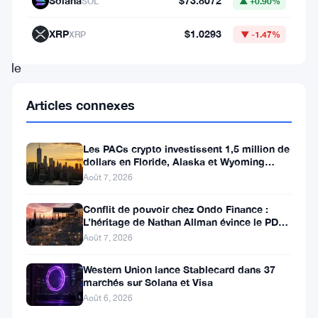
croix
Solana
$73.8072
SOL
▲ +0.90%
dorée
XRP
$1.0293
XRP
▼ -1.47%
sur
le
graphique
Articles connexes
hebdomadaire.
Ce
Les PACs crypto investissent 1,5 million de
développement,
dollars en Floride, Alaska et Wyoming
après un revers au Michigan
confirmé
Août 7, 2026
par
Conflit de pouvoir chez Ondo Finance :
des
L’héritage de Nathan Allman évince le PDG
Ian De Bode le 24 juillet
Août 7, 2026
analystes
de
Western Union lance Stablecard dans 37
marchés sur Solana et Visa
marché,
Août 6, 2026
suggère