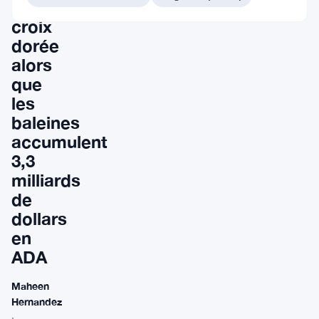
rare
croix
dorée
alors
que
les
baleines
accumulent
3,3
milliards
de
dollars
en
ADA
Maheen
Hernandez
·