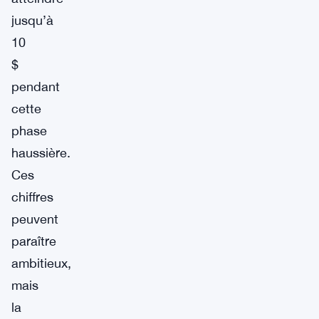
jusqu’à
10
$
pendant
cette
phase
haussière.
Ces
chiffres
peuvent
paraître
ambitieux,
mais
la