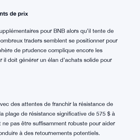
ier. Cela se manifeste par des taux de
issant parmi les traders. Au cours des
sont devenus plus sceptiques quant aux
per une baisse de prix.
nts de prix
upplémentaires pour BNB alors qu’il tente de
 nombreux traders semblent se positionner pour
sphère de prudence complique encore les
il doit générer un élan d’achats solide pour