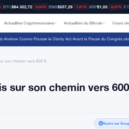
BTC
$64 352,72
BNB
$587,29
XRP
$1,03
E
%
-0,53%
-1,21%
-2,31%
Actualités Cryptomonnaies
Actualités du Bitcoin
Cours de
ndrew Cuomo Pousse le Clarity Act Avant la Pause du Congrès alors q
sur son chemin vers 600 $.
is sur son chemin vers 600
Suivre sur Goo