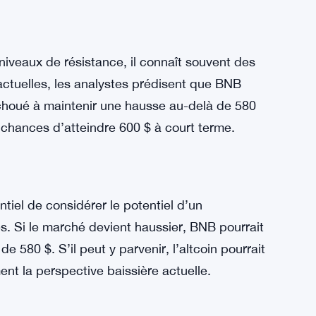
ec des attentes de franchir la résistance de
a plage de résistance significative de 575 $ à
eut ne pas être suffisamment robuste pour aider
onduire à des retournements potentiels.
iveaux de résistance, il connaît souvent des
actuelles, les analystes prédisent que BNB
échoué à maintenir une hausse au-delà de 580
chances d’atteindre 600 $ à court terme.