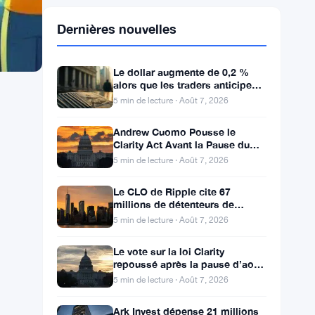
Dernières nouvelles
Le dollar augmente de 0,2 %
alors que les traders anticipent
le rapport sur l’emploi aux
5 min de lecture · Août 7, 2026
États-Unis
Andrew Cuomo Pousse le
Clarity Act Avant la Pause du
Congrès alors qu’OKX Croît en
5 min de lecture · Août 7, 2026