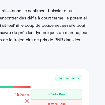
ntiel de considérer le potentiel d’un
. Si le marché devient haussier, BNB pourrait
e 580 $. S’il peut y parvenir, l’altcoin pourrait
ment la perspective baissière actuelle.
résistance, le sentiment baissier et un
ncontrer des défis à court terme, le potentiel
it fournir le coup de pouce nécessaire pour
t suivre de près les dynamiques du marché, car
on de la trajectoire de prix de BNB dans les