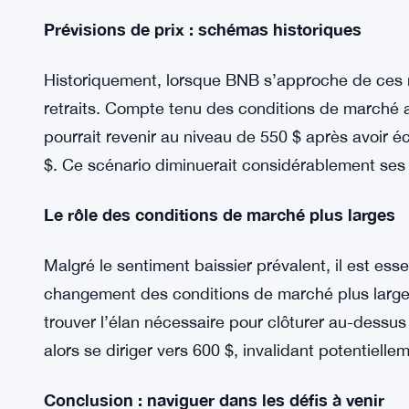
Conditions de trading actuelles
Actuellement, BNB se négocie autour de 545 $, av
550 $. Cependant, à mesure qu’il s’approche de l
619 $, les défis s’intensifient. L’élan haussier p
BNB à dépasser cette zone clé, ce qui pourrait c
Prévisions de prix : schémas historiques
Historiquement, lorsque BNB s’approche de ces n
retraits. Compte tenu des conditions de marché 
pourrait revenir au niveau de 550 $ après avoir 
$. Ce scénario diminuerait considérablement ses 
Le rôle des conditions de marché plus larges