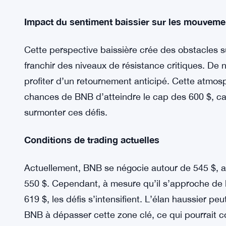
Sentiment de marché baissier
Le sentiment global entourant BNB demeure baiss
financement négatifs, reflétant un pessimisme cro
dernières semaines, les participants du marché 
perspectives de BNB, amenant beaucoup à antici
Impact du sentiment baissier sur les mouveme
Cette perspective baissière crée des obstacles s
franchir des niveaux de résistance critiques. De
profiter d’un retournement anticipé. Cette atmo
chances de BNB d’atteindre le cap des 600 $, car 
surmonter ces défis.