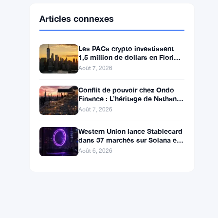
Ethereum
$1,902.93
ETH
▼ -0.28%
BNB
$587.29
BNB
▼ -1.21%
Solana
$72.9104
SOL
▼ -1.36%
XRP
$1.0250
XRP
▼ -2.31%
Articles connexes
Les PACs crypto investissent
1,5 million de dollars en Floride,
Alaska et Wyoming après un
Août 7, 2026
revers au Michigan
Conflit de pouvoir chez Ondo
Finance : L’héritage de Nathan
Allman évince le PDG Ian De
Août 7, 2026