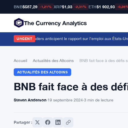
BNB
$587,29
XRP
$1,03
ETH
$1 902,93
-1,21%
-2,31%
-0,28
The Currency Analytics
ors que les traders anticipent le rapport sur l'emploi aux États-Unis
·
A
URGENT
Accueil
›
Actualités des Altcoins
›
BNB fait face à des défis 
ACTUALITÉS DES ALTCOINS
BNB fait face à des déf
Steven Anderson
·
19 septembre 2024
·
3 min de lecture
Partager :