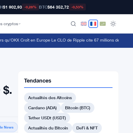
TH
$1 902,93
BTC
$64 352,72
-0,28%
-0,53%
s cryptos
u'OKX Croît en Europe
·
Le CLO de Ripple cite 67 millions de détenteurs
Tendances
 $.
Actualités des Altcoins
Cardano (ADA)
Bitcoin (BTC)
Tether USDt (USDT)
gle News
Actualités du Bitcoin
DeFi & NFT