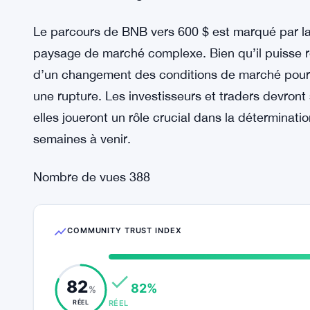
Malgré le sentiment baissier prévalent, il est esse
changement des conditions de marché plus larges
trouver l’élan nécessaire pour clôturer au-dessus d
alors se diriger vers 600 $, invalidant potentielle
Conclusion : naviguer dans les défis à venir
Le parcours de BNB vers 600 $ est marqué par la 
paysage de marché complexe. Bien qu’il puisse re
d’un changement des conditions de marché pourra
une rupture. Les investisseurs et traders devron
elles joueront un rôle crucial dans la déterminati
semaines à venir.