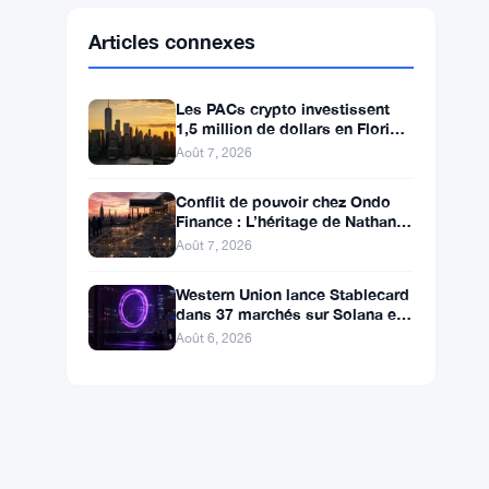
Ethereum
$1,902.93
ETH
▼ -0.28%
BNB
$587.29
BNB
▼ -1.21%
Solana
$72.9104
SOL
▼ -1.36%
XRP
$1.0250
XRP
▼ -2.31%
Articles connexes
Les PACs crypto investissent
1,5 million de dollars en Floride,
Alaska et Wyoming après un
Août 7, 2026
revers au Michigan
Conflit de pouvoir chez Ondo
Finance : L’héritage de Nathan
Allman évince le PDG Ian De
Août 7, 2026