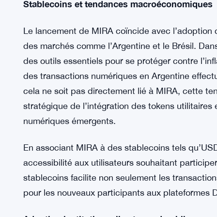
Le projet reflète l’engagement de Binance à souteni
MIRA sur Binance Alpha, la plateforme offre un ter
réponse du marché avant de le déplacer vers la 
progressive permet d’assurer la stabilité du rése
anticipé aux actifs technologiques émergents.
Stablecoins et tendances macroéconomiques
Le lancement de MIRA coïncide avec l’adoption 
des marchés comme l’Argentine et le Brésil. Dans
des outils essentiels pour se protéger contre l’inf
des transactions numériques en Argentine effect
cela ne soit pas directement lié à MIRA, cette 
stratégique de l’intégration des tokens utilitair