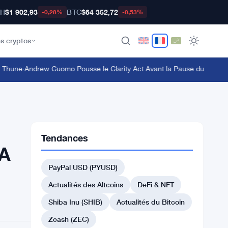
TH
$1 902,93
BTC
$64 352,72
-0,28%
-0,53%
s cryptos
hune
·
Andrew Cuomo Pousse le Clarity Act Avant la Pause du Congrès a
Tendances
IA
PayPal USD (PYUSD)
Actualités des Altcoins
DeFi & NFT
Shiba Inu (SHIB)
Actualités du Bitcoin
Zcash (ZEC)