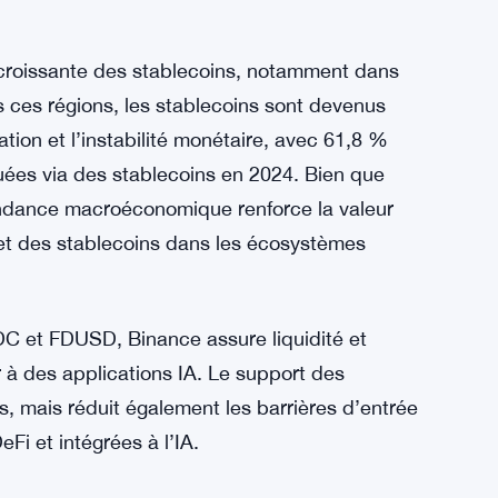
r les tokens natifs IA. En listant initialement
rain d’essai pour l’adoption du token et la
plateforme principale. Cette approche
au tout en donnant aux utilisateurs un accès
croissante des stablecoins, notamment dans
 ces régions, les stablecoins sont devenus
lation et l’instabilité monétaire, avec 61,8 %
uées via des stablecoins en 2024. Bien que
tendance macroéconomique renforce la valeur
es et des stablecoins dans les écosystèmes