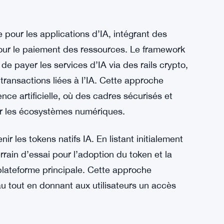
renforce le rôle central du token dans son
istants à rester engagés tout en signalant au
ivement son écosystème avec des tokens
our les applications d’IA, intégrant des
ur le paiement des ressources. Le framework
de payer les services d’IA via des rails crypto,
transactions liées à l’IA. Cette approche
ence artificielle, où des cadres sécurisés et
ur les écosystèmes numériques.