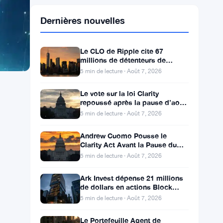
Dernières nouvelles
Le CLO de Ripple cite 67
millions de détenteurs de
crypto aux États-Unis pour faire
5 min de lecture · Août 7, 2026
avancer la loi CLARITY
Le vote sur la loi Clarity
repoussé après la pause d’août
par Thune
5 min de lecture · Août 7, 2026