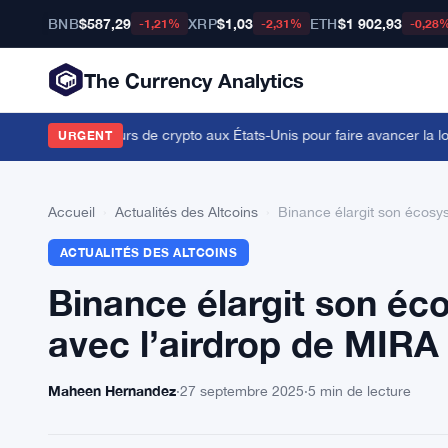
BNB
$587,29
XRP
$1,03
ETH
$1 902,93
-1,21%
-2,31%
-0,28
The Currency Analytics
ions de détenteurs de crypto aux États-Unis pour faire avancer la loi 
URGENT
Accueil
›
Actualités des Altcoins
›
Binance élargit son écosys
ACTUALITÉS DES ALTCOINS
Binance élargit son éco
avec l’airdrop de MIRA
Maheen Hernandez
·
27 septembre 2025
·
5 min de lecture