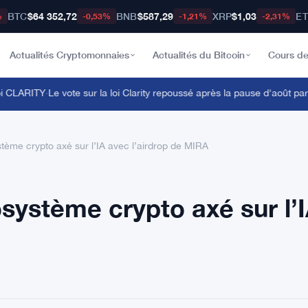
BTC
$64 352,72
BNB
$587,29
XRP
$1,03
E
%
-0,53%
-1,21%
-2,31%
Actualités Cryptomonnaies
Actualités du Bitcoin
Cours de
CLARITY
·
Le vote sur la loi Clarity repoussé après la pause d'août par T
tème crypto axé sur l’IA avec l’airdrop de MIRA
système crypto axé sur l’