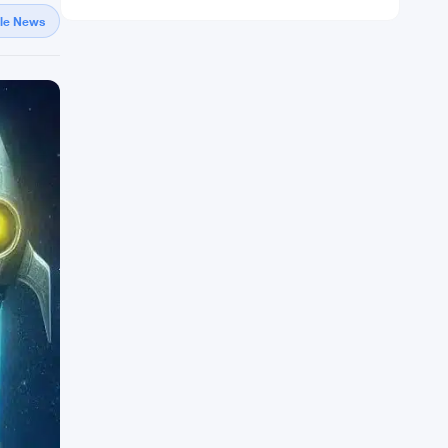
gle News