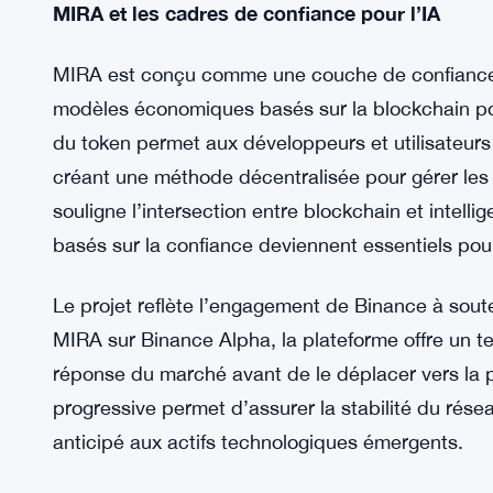
En récompensant les détenteurs de BNB, Binance 
écosystème. L’initiative incite les utilisateurs ex
marché plus large que la plateforme élargit act
innovants.
MIRA et les cadres de confiance pour l’IA
MIRA est conçu comme une couche de confiance p
modèles économiques basés sur la blockchain po
du token permet aux développeurs et utilisateurs 
créant une méthode décentralisée pour gérer les 
souligne l’intersection entre blockchain et intellig
basés sur la confiance deviennent essentiels po