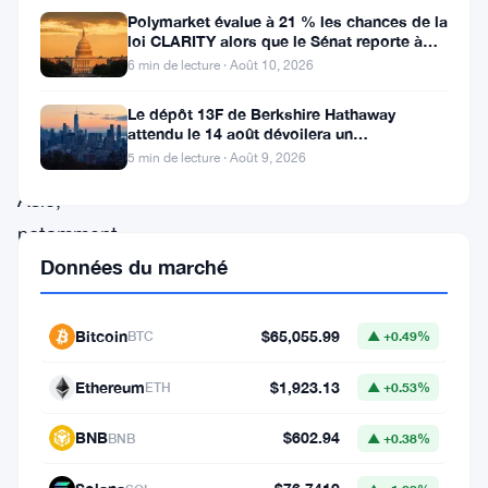
Polymarket évalue à 21 % les chances de la
en
loi CLARITY alors que le Sénat reporte à
septembre
renforçant
6 min de lecture · Août 10, 2026
sa
Le dépôt 13F de Berkshire Hathaway
présence
attendu le 14 août dévoilera un
investissement mystère de 13,5 milliards
5 min de lecture · Août 9, 2026
en
Asie,
notamment
Données du marché
en
Corée
et
Bitcoin
$65,055.99
BTC
▲ +0.49%
au
Ethereum
$1,923.13
ETH
▲ +0.53%
Japon.
Grâce
BNB
$602.94
BNB
▲ +0.38%
à