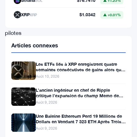
Solana
$76.7410
SOL
▲ +1.23%
d’importants
partenariats,
XRP
$1.0342
XRP
▲ +0.01%
des
pilotes
de
Articles connexes
paiements
en
Les ETFs liés à XRP enregistrent quatre
semaines consécutives de gains alors que
stablecoin
le prix teste le support à 1
Août 10, 2026
et
une
L’ancien ingénieur en chef de Ripple
critique l’expansion du champ Memo de
activité
XRPL
Août 9, 2026
on-
Une Baleine Ethereum Perd 19 Millions de
chain
Dollars en Vendant 7 323 ETH Après Trois
en
Ans de Staking
Août 9, 2026