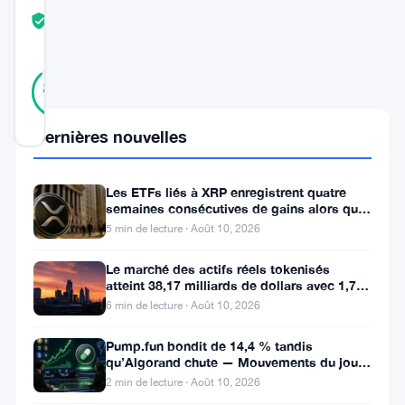
COMMUNITY
TRUST
Vérifié
SCORE
42
Vérifié
88
votes
%
RÉEL
Mis à jour 11 mois il y a
Dernières nouvelles
Avalanche
Les ETFs liés à XRP enregistrent quatre
(
AVAX
)
semaines consécutives de gains alors que
le prix teste le support à 1
5 min de lecture · Août 10, 2026
entre
dans
Le marché des actifs réels tokenisés
atteint 38,17 milliards de dollars avec 1,7
une
million de détenteurs
6 min de lecture · Août 10, 2026
phase
cruciale
Pump.fun bondit de 14,4 % tandis
qu’Algorand chute — Mouvements du jour
de
10 août
2 min de lecture · Août 10, 2026
croissance