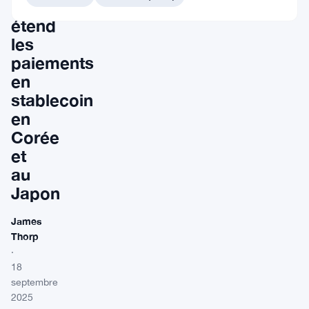
qu’Avalanche
étend
les
paiements
en
stablecoin
en
Corée
et
au
Japon
James
Thorp
·
18
septembre
2025