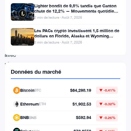
des
Lighter bondit de 9,8% tandis que Canton
utilisateurs
chute de 12,2% — Mouvements quotidiens
du 7 août
au
2 min de lecture · Août 7, 2026
début
Les PACs crypto investissent 1,5 million de
dollars en Floride, Alaska et Wyoming
de
après un revers au Michigan
5 min de lecture · Août 7, 2026
2025,
avec
plus
Données du marché
de
6
Bitcoin
$64,298.19
000
BTC
▼ -0.41%
inscriptions
Ethereum
$1,902.53
ETH
▼ -0.32%
quotidiennes,
BNB
$592.94
signalant
BNB
▼ -0.26%
un