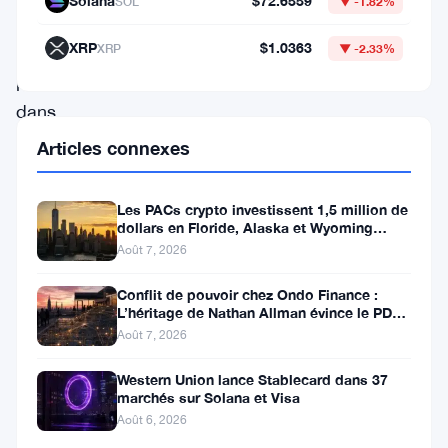
Solana
$72.6559
SOL
▼ -1.82%
potentiel
de
XRP
$1.0363
XRP
▼ -2.33%
percée
dans
les
Articles connexes
mois
à
Les PACs crypto investissent 1,5 million de
dollars en Floride, Alaska et Wyoming
venir.
après un revers au Michigan
Août 7, 2026
Cette
Conflit de pouvoir chez Ondo Finance :
croissance
L’héritage de Nathan Allman évince le PDG
est
Ian De Bode le 24 juillet
Août 7, 2026
particulièrement
Western Union lance Stablecard dans 37
significative
marchés sur Solana et Visa
étant
Août 6, 2026