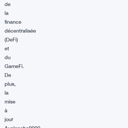
de
la
finance
décentralisée
(DeFi)
et
du
GameFi.
De
plus,
la
mise
à
jour