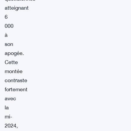
atteignant
6
000
à
son
apogée.
Cette
montée
contraste
fortement
avec
la
mi-
2024,