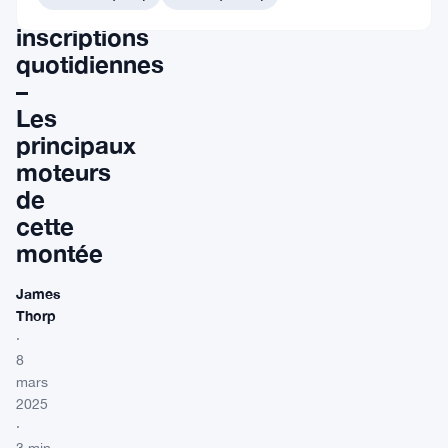
000
inscriptions
quotidiennes
–
Les
principaux
moteurs
de
cette
montée
James
Thorp
·
8
mars
2025
·