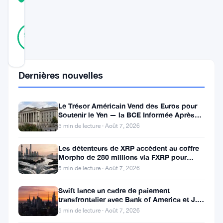
SCORE
45
Vérifié
96
votes
%
RÉEL
Mis à jour 1 an il y a
Dernières nouvelles
Avalanche
(
AVAX
)
Le Trésor Américain Vend des Euros pour
a
Soutenir le Yen — la BCE Informée Après
Coup
5 min de lecture · Août 7, 2026
connu
une
Les détenteurs de XRP accèdent au coffre
Morpho de 280 millions via FXRP pour
forte
emprunter des RLUSD
5 min de lecture · Août 7, 2026
augmentation
Swift lance un cadre de paiement
de
transfrontalier avec Bank of America et J.P.
l’adoption
Morgan dans 25 pays
5 min de lecture · Août 7, 2026