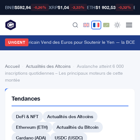
BNB
$592,94
XRP
$1,04
ETH
$1 902,53
BT
-0,26%
-2,33%
-0,32%
Le Trésor Américain Vend des Euros pour Soutenir le Yen — la BCE I
URGENT
Accueil
›
Actualités des Altcoins
›
Avalanche atteint 6 000
inscriptions quotidiennes – Les principaux moteurs de cette
montée
ACTUALITÉS
Tendances
DES
ALTCOINS
Avalanche
DeFi & NFT
Actualités des Altcoins
atteint
Ethereum (ETH)
Actualités du Bitcoin
6
Cardano (ADA)
USDC (USDC)