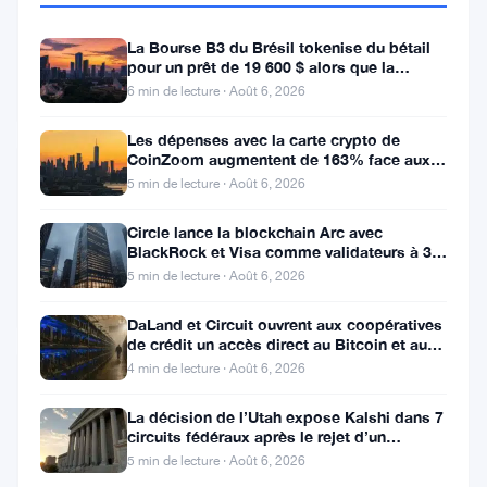
Publier
du
des
Japon
Août
3 min
La Bourse B3 du Brésil tokenise du bétail
Données
lance
pour un prêt de 19 600 $ alors que la
31,
·
de
Économiques
des
blockchain atteint la ferme
2025
lecture
6 min de lecture · Août 6, 2026
ACTUALITÉS
sur
actifs
FINANCIÈRES
la
tokenisés
Les dépenses avec la carte crypto de
Blockchain
grâce
CoinZoom augmentent de 163% face aux
à
Gemini
factures de carburant et d’épicerie
5 min de lecture · Août 6, 2026
un
et
partenariat
Ripple
Circle lance la blockchain Arc avec
avec
renforcent
BlackRock et Visa comme validateurs à 3
Août
3 min
Chainlink
leur
milliards de dollars
30,
·
de
5 min de lecture · Août 6, 2026
collaboration
2025
lecture
ACTUALITÉS
avec
DaLand et Circuit ouvrent aux coopératives
FINANCIÈRES
une
de crédit un accès direct au Bitcoin et aux
carte
actifs numériques
4 min de lecture · Août 6, 2026
de
Stratégie
crédit
crypto
La décision de l’Utah expose Kalshi dans 7
et
de
circuits fédéraux après le rejet d’un
l’expansion
Trump
bouclier fédéral
Août
3 min
5 min de lecture · Août 6, 2026
de
:
15,
·
de