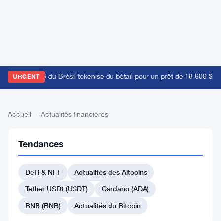
La Bourse B3 du Brésil tokenise du bétail pour un prêt de 19 600 $ alo
URGENT
Accueil
›
Actualités financières
Actualités
Tendances
financières
Actualités
DeFi & NFT
Actualités des Altcoins
financières à la
Tether USDt (USDT)
Cardano (ADA)
croisée des
marchés
BNB (BNB)
Actualités du Bitcoin
traditionnels et