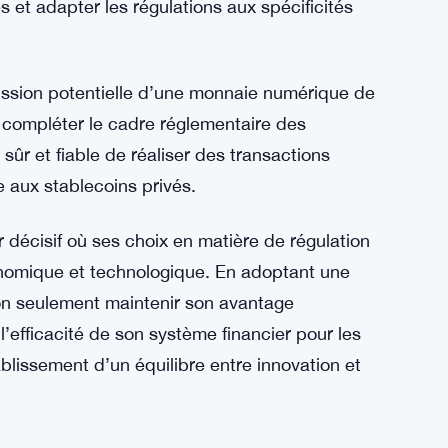
des stablecoins non régulés, la Banque du
’économie nationale via la politique monétaire
 adoptent une approche équilibrée. Morrow a
upant des experts financiers, des
e des régulateurs internationaux. Ce groupe
s et adapter les régulations aux spécificités
ssion potentielle d’une monnaie numérique de
compléter le cadre réglementaire des
ûr et fiable de réaliser des transactions
e aux stablecoins privés.