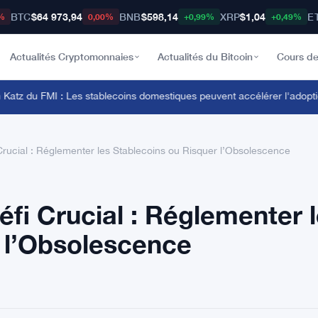
BTC
$64 973,94
BNB
$598,14
XRP
$1,04
E
%
0,00%
+0,99%
+0,49%
Actualités Cryptomonnaies
Actualités du Bitcoin
Cours de
z du FMI : Les stablecoins domestiques peuvent accélérer l'adoption 
rucial : Réglementer les Stablecoins ou Risquer l’Obsolescence
fi Crucial : Réglementer 
 l’Obsolescence