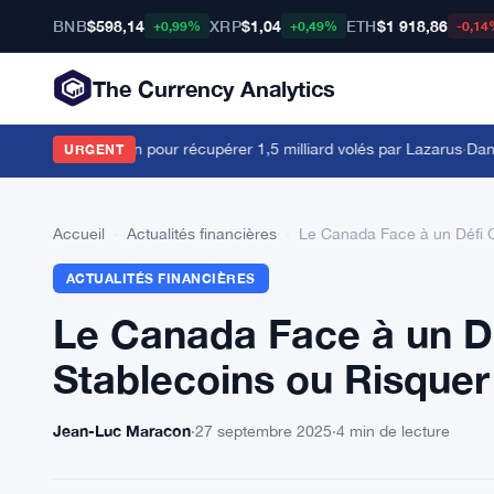
BNB
$598,14
XRP
$1,04
ETH
$1 918,86
+0,99%
+0,49%
-0,14
The Currency Analytics
tribunal américain pour récupérer 1,5 milliard volés par Lazarus
·
Dan Kat
URGENT
Accueil
›
Actualités financières
›
Le Canada Face à un Défi C
ACTUALITÉS FINANCIÈRES
Le Canada Face à un Dé
Stablecoins ou Risquer
Jean-Luc Maracon
·
27 septembre 2025
·
4 min de lecture