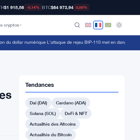
TH
$1 918,86
BTC
$64 973,94
-0,14%
0,00%
s cryptos
du dollar numérique
·
L'attaque de rejeu BIP-110 met en danger les déte
Tendances
les
Dai (DAI)
Cardano (ADA)
Solana (SOL)
DeFi & NFT
Actualités des Altcoins
Actualités du Bitcoin