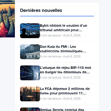
Dernières nouvelles
Bybit obtient le soutien d’un
tribunal américain pour
récupérer 1,5 milliard volés par
5 min de lecture · Août 8, 2026
Lazarus
Dan Katz du FMI : Les
stablecoins domestiques
peuvent accélérer l’adoption du
6 min de lecture · Août 8, 2026