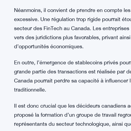
Un cadre réglementaire clair pourrait également st
environnement sécurisé aux entreprises et aux 
financières, en pleine expansion, pourrait bénéfici
développement. À titre d’exemple, aux États-Unis
des stablecoins s’intensifient, avec des propositi
financier traditionnel de manière sécurisée et tra
Néanmoins, il convient de prendre en compte les 
excessive. Une régulation trop rigide pourrait étou
secteur des FinTech au Canada. Les entreprises p
vers des juridictions plus favorables, privant ain
d’opportunités économiques.
En outre, l’émergence de stablecoins privés pour