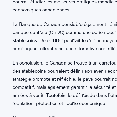
grande partie des transactions est réalisée par 
Canada pourrait perdre sa capacité à influencer l
traditionnelle.
Il est donc crucial que les décideurs canadiens
proposé la formation d’un groupe de travail regro
représentants du secteur technologique, ainsi qu
pourrait étudier les meilleures pratiques mondiale
économiques canadiennes.
La Banque du Canada considère également l’émi
banque centrale (CBDC) comme une option pour 
stablecoins. Une CBDC pourrait fournir un moyen s
numériques, offrant ainsi une alternative contrôlé