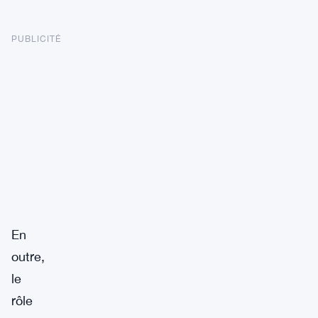
PUBLICITÉ
En
outre,
le
rôle