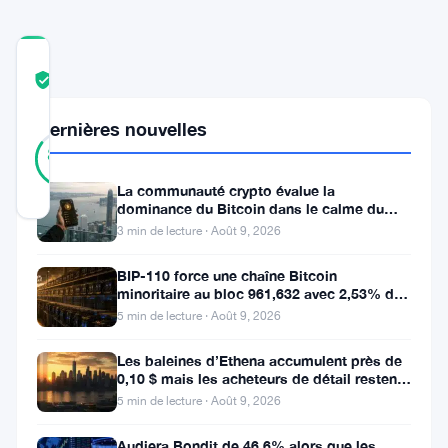
COMMUNITY
TRUST
Vérifié
SCORE
Dernières nouvelles
27
Vérifié
85
votes
%
RÉEL
La communauté crypto évalue la
Mis à jour 7 mois il y a
dominance du Bitcoin dans le calme du
week-end
3 min de lecture · Août 9, 2026
La
BIP-110 force une chaîne Bitcoin
Banque
minoritaire au bloc 961,632 avec 2,53% de
soutien des mineurs
d’Amérique
5 min de lecture · Août 9, 2026
(BofA)
Les baleines d’Ethena accumulent près de
a
0,10 $ mais les acheteurs de détail restent
à l’écart
5 min de lecture · Août 9, 2026
indiqué
que
Audiera Bondit de 46,6% alors que les