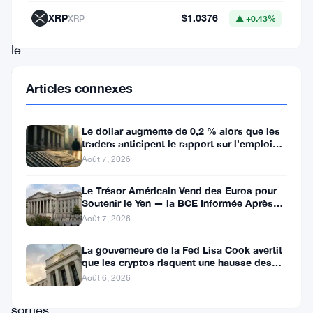
alors
XRP
$1.0376
XRP
▲ +0.43%
que
le
gouvernement
Articles connexes
sud-
coréen
Le dollar augmente de 0,2 % alors que les
met
traders anticipent le rapport sur l’emploi
aux États-Unis
en
Août 7, 2026
œuvre
Le Trésor Américain Vend des Euros pour
des
Soutenir le Yen — la BCE Informée Après
Coup
Août 7, 2026
mesures
pour
La gouverneure de la Fed Lisa Cook avertit
que les cryptos risquent une hausse des
limiter
taux
Août 6, 2026
les
sorties