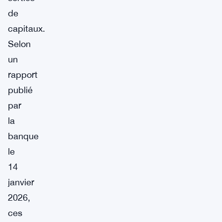
de
capitaux.
Selon
un
rapport
publié
par
la
banque
le
14
janvier
2026,
ces