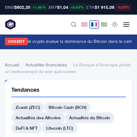
BNB
$602,38
XRP
$1,04
ETH
$1 915,06
B
+1,46%
+0,43%
-0,03%
a communauté crypto évalue la dominance du Bitcoin dans le calme
URGENT
Accueil
›
Actualités financières
›
La Banque d’Amérique prédit
un renforcement du won sud-coréen
ACTUALITÉS
Tendances
FINANCIÈRES
La
Zcash (ZEC)
Bitcoin Cash (BCH)
Banque
d’Amérique
Actualités des Altcoins
Actualités du Bitcoin
prédit
DeFi & NFT
Litecoin (LTC)
un