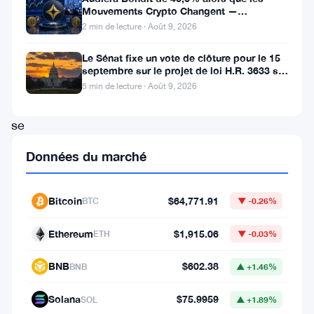
Mouvements Crypto Changent —
le
Mouvements Quotidiens 9 Août
2 min de lecture · Août 9, 2026
won
Le Sénat fixe un vote de clôture pour le 15
sud-
septembre sur le projet de loi H.R. 3633 sur
coréen
le marché des cryptos
5 min de lecture · Août 9, 2026
pourrait
se
renforcer
Données du marché
dans
les
Bitcoin
$64,771.91
BTC
▼ -0.26%
prochains
mois.
Ethereum
$1,915.06
ETH
▼ -0.03%
Cette
BNB
$602.38
BNB
▲ +1.46%
prévision
intervient
Solana
$75.9959
SOL
▲ +1.89%