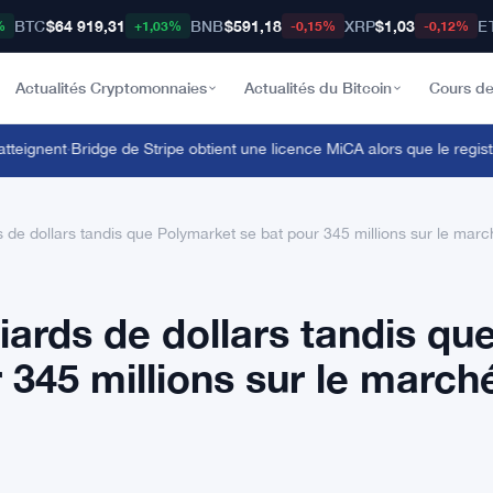
BTC
$64 919,31
BNB
$591,18
XRP
$1,03
E
%
+1,03%
-0,15%
-0,12%
Actualités Cryptomonnaies
Actualités du Bitcoin
Cours de
eignent
·
Bridge de Stripe obtient une licence MiCA alors que le registre 
s de dollars tandis que Polymarket se bat pour 345 millions sur le marc
iards de dollars tandis qu
 345 millions sur le march