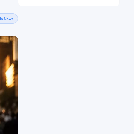
gle News