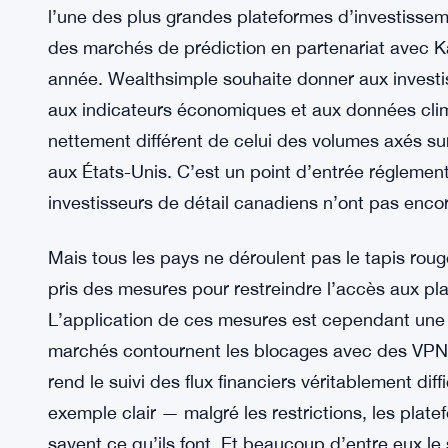
cette autorité, toute la structure réglementaire 
change radicalement. Aucun détail pour l’instant s
évoluer, et le calendrier reste flou.
Wealthsimple apporte Kalshi au C
Tandis que les États-Unis débattent, le Canada p
l’une des plus grandes plateformes d’investisse
des marchés de prédiction en partenariat avec Kal
année. Wealthsimple souhaite donner aux invest
aux indicateurs économiques et aux données clim
nettement différent de celui des volumes axés sur 
aux États-Unis. C’est un point d’entrée régleme
investisseurs de détail canadiens n’ont pas enco