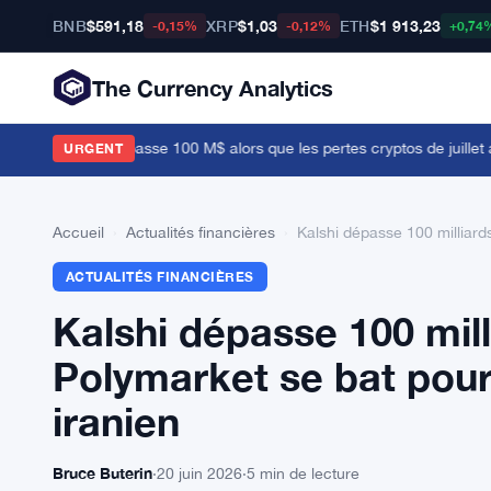
BNB
$591,18
XRP
$1,03
ETH
$1 913,23
-0,15%
-0,12%
+0,74
The Currency Analytics
ériel Coldcard dépasse 100 M$ alors que les pertes cryptos de juillet att
URGENT
Accueil
›
Actualités financières
›
Kalshi dépasse 100 milliard
ACTUALITÉS FINANCIÈRES
Kalshi dépasse 100 mill
Polymarket se bat pour
iranien
Bruce Buterin
·
20 juin 2026
·
5 min de lecture