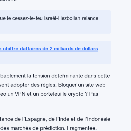
. L’Espagne, l’Inde et l’Indonésie ont toutes
lateformes comme Kalshi et Polymarket.
ute autre histoire. Les utilisateurs de ces
et paient avec des cryptomonnaies, ce qui
icile pour les régulateurs. L’Inde en est un
formes restent accessibles aux utilisateurs qui
 savent.
e le cessez-le-feu Israël-Hezbollah relance
chiffre daffaires de 2 milliards de dollars