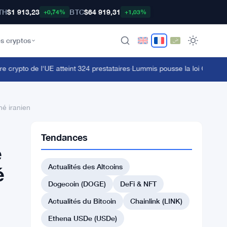
TH
$1 913,23
BTC
$64 919,31
+0,74%
+1,03%
s cryptos
crypto de l'UE atteint 324 prestataires
·
Lummis pousse la loi CLARITY a
hé iranien
Tendances
e
Actualités des Altcoins
é
Dogecoin (DOGE)
DeFi & NFT
Actualités du Bitcoin
Chainlink (LINK)
Ethena USDe (USDe)