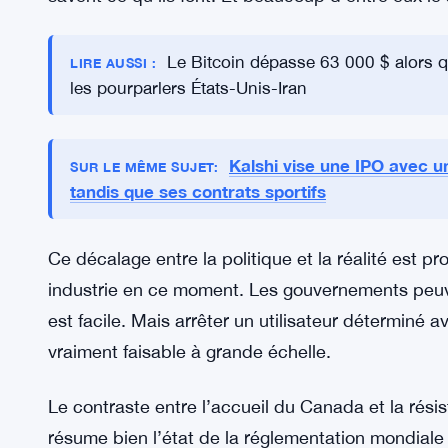
Mais tous les pays ne déroulent pas le tapis rouge
pris des mesures pour restreindre l’accès aux p
L’application de ces mesures est cependant une to
marchés contournent les blocages avec des VPN 
rend le suivi des flux financiers véritablement diff
exemple clair — malgré les restrictions, les plate
savent ce qu’ils font. Et beaucoup d’entre eux le
Le Bitcoin dépasse 63 000 $ alors qu
LIRE AUSSI :
les pourparlers États-Unis-Iran
Kalshi vise une IPO avec un 
SUR LE MÊME SUJET:
tandis que ses contrats sportifs