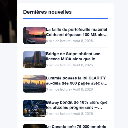
Dernières nouvelles
La faille du portefeuille matériel
Coldcard dépasse 100 M$ alors
que les pertes cryptos de juillet
5 min de lecture · Août 8, 2026
atteignent
Bridge de Stripe obtient une
licence MiCA alors que le
registre crypto de l’UE atteint
5 min de lecture · Août 8, 2026