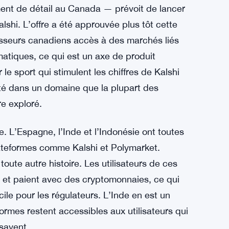
des marchés de prédiction aux États-Unis
ur la manière dont la législation pourrait
anada
rend une direction différente. Wealthsimple —
ment de détail au Canada — prévoit de lancer
shi. L’offre a été approuvée plus tôt cette
isseurs canadiens accès à des marchés liés
atiques, ce qui est un axe de produit
le sport qui stimulent les chiffres de Kalshi
nté dans un domaine que la plupart des
re exploré.