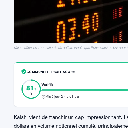
Kalshi dépasse 100 milliards de dollars tandis que Polymarket se bat pour 3
COMMUNITY TRUST SCORE
Vérifié
81
%
RÉEL
Mis à jour 2 mois il y a
Kalshi vient de franchir un cap impressionnant. L
dollars en volume notionnel cumulé, principaleme