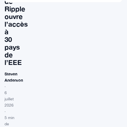
de
Ripple
ouvre
l’accès
à
30
pays
de
l’EEE
Steven
Anderson
·
6
juillet
2026
·
5 min
de