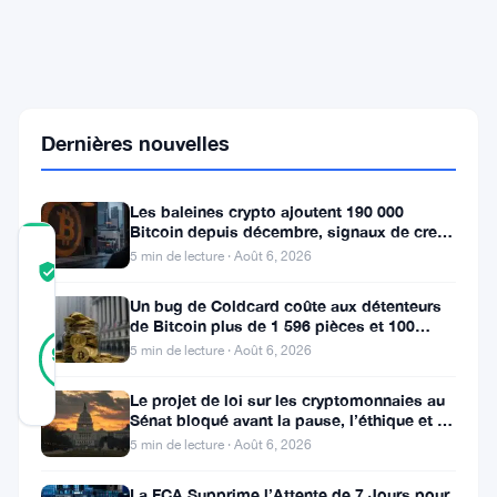
Ripple
ouvre
l'accès
à
30
pays
Dernières nouvelles
de
l'EEE
Les baleines crypto ajoutent 190 000
Bitcoin depuis décembre, signaux de creux
du marché baissier s’accumulent
COMMUNITY
5 min de lecture · Août 6, 2026
TRUST
Vérifié
SCORE
Un bug de Coldcard coûte aux détenteurs
de Bitcoin plus de 1 596 pièces et 100
10
Vérifié
millions de dollars
5 min de lecture · Août 6, 2026
90
votes
%
RÉEL
Mis à jour 1 mois il y a
Le projet de loi sur les cryptomonnaies au
Sénat bloqué avant la pause, l’éthique et le
FBI s’opposent
5 min de lecture · Août 6, 2026
Ripple
La FCA Supprime l’Attente de 7 Jours pour