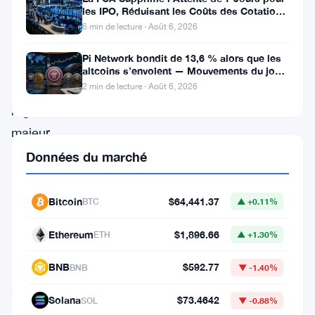
vient
les IPO, Réduisant les Coûts des Cotations
de
au Royaume-Uni
6 min de lecture · Août 6, 2026
franchir
Pi Network bondit de 13,6 % alors que les
un
altcoins s’envolent — Mouvements du jour
6 août
obstacle
2 min de lecture · Août 6, 2026
réglementaire
majeur
en
Données du marché
Europe.
L’entreprise
Bitcoin
$64,441.37
BTC
▲ +0.11%
a
Ethereum
$1,896.66
ETH
▲ +1.30%
mis
à
BNB
$592.77
BNB
▼ -1.40%
jour
Solana
$73.4642
SOL
▼ -0.88%
sa