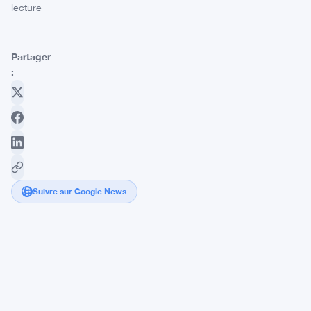
lecture
Partager
:
Suivre sur Google News
La
licence
MiCA
au
Luxembourg
de