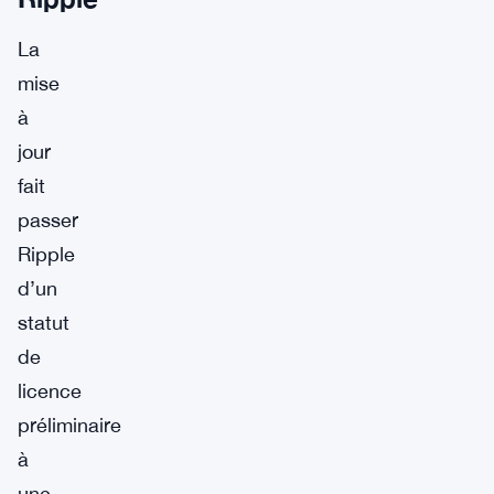
La
mise
à
jour
fait
passer
Ripple
d’un
statut
de
licence
préliminaire
à
une