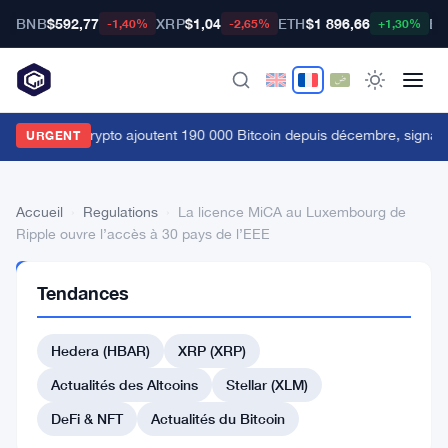
BNB
$592,77
XRP
$1,04
ETH
$1 896,66
BT
-1,40%
-2,65%
+1,30%
es baleines crypto ajoutent 190 000 Bitcoin depuis décembre, signau
URGENT
Accueil
›
Regulations
›
La licence MiCA au Luxembourg de
Ripple ouvre l’accès à 30 pays de l’EEE
REGULATIONS
Tendances
La
licence
Hedera (HBAR)
XRP (XRP)
MiCA
Actualités des Altcoins
Stellar (XLM)
au
DeFi & NFT
Actualités du Bitcoin
Luxembourg