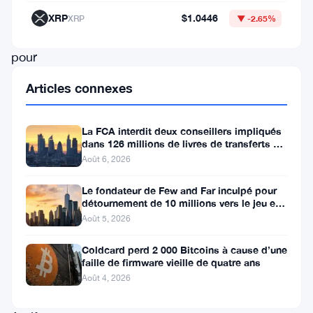
licence
XRP
$1.0446
XRP
▼ -2.65%
luxembourgeoise
pour
atteindre
Articles connexes
une
conformité
La FCA interdit deux conseillers impliqués
totale
dans 126 millions de livres de transferts de
retraite
Août 6, 2026
avec
le
Le fondateur de Few and Far inculpé pour
détournement de 10 millions vers le jeu et
cadre
l’immobilier
Août 5, 2026
des
Coldcard perd 2 000 Bitcoins à cause d’une
Marchés
faille de firmware vieille de quatre ans
de
Août 4, 2026
Crypto-