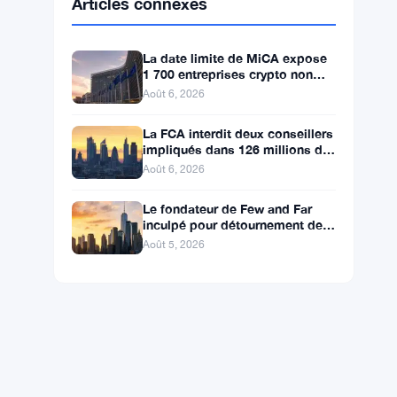
BNB
$594.50
BNB
▼ -1.03%
Solana
$73.9298
SOL
▼ -0.16%
XRP
$1.0492
XRP
▼ -1.80%
Articles connexes
La date limite de MiCA expose
1 700 entreprises crypto non
licenciées à la fraude par
Août 6, 2026
usurpation
La FCA interdit deux conseillers
impliqués dans 126 millions de
livres de transferts de retraite
Août 6, 2026
Le fondateur de Few and Far