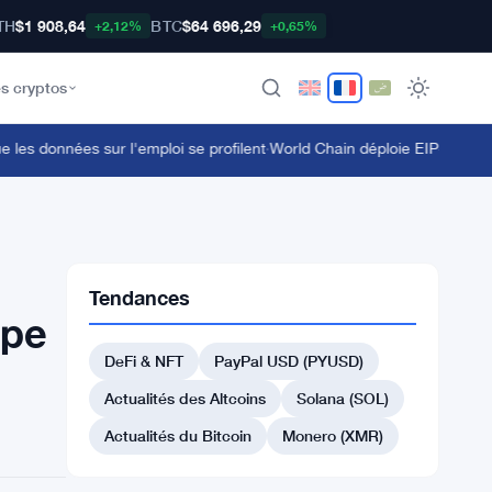
TH
$1 908,64
BTC
$64 696,29
+2,12%
+0,65%
s cryptos
es données sur l'emploi se profilent
·
World Chain déploie EIP-7928 sur l
Tendances
ope
DeFi & NFT
PayPal USD (PYUSD)
Actualités des Altcoins
Solana (SOL)
Actualités du Bitcoin
Monero (XMR)