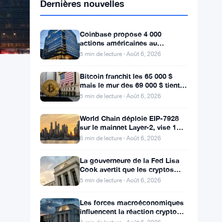
Dernières nouvelles
Coinbase propose 4 000
actions américaines au
Royaume-Uni avec trading 24/5
5 min de lecture · Août 6, 2026
sans commission
Bitcoin franchit les 65 000 $
mais le mur des 69 000 $ tient
alors que les données sur
5 min de lecture · Août 6, 2026
l’emploi se profilent