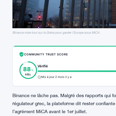
Binance mise tout sur la Grèce pour garder l'Europe sous MiCA
COMMUNITY TRUST SCORE
Vérifié
88
%
RÉEL
Mis à jour 2 mois il y a
Binance ne lâche pas. Malgré des rapports qui fon
régulateur grec, la plateforme dit rester confiant
l’agrément MiCA avant le 1er juillet.