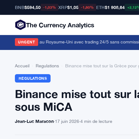
BNB
$594,50
XRP
$1,05
ETH
$1 908,64
-1,03%
-1,80%
+2,12
The Currency Analytics
ions américaines au Royaume-Uni avec trading 24/5 sans commission
·
URGENT
Accueil
›
Regulations
›
Binance mise tout sur la Grèce pour
REGULATIONS
Binance mise tout sur 
sous MiCA
Jean-Luc Maracon
·
17 juin 2026
·
4 min de lecture