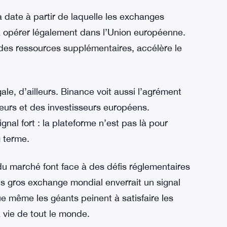
 logique est là : un régulateur qui rejette un
al, il y a un dialogue, des demandes de
ur ça.
 France ont jusquau 1er juillet pour bouger
la date à partir de laquelle les exchanges
à opérer légalement dans l’Union européenne.
 des ressources supplémentaires, accélère le
le, d’ailleurs. Binance voit aussi l’agrément
teurs et des investisseurs européens.