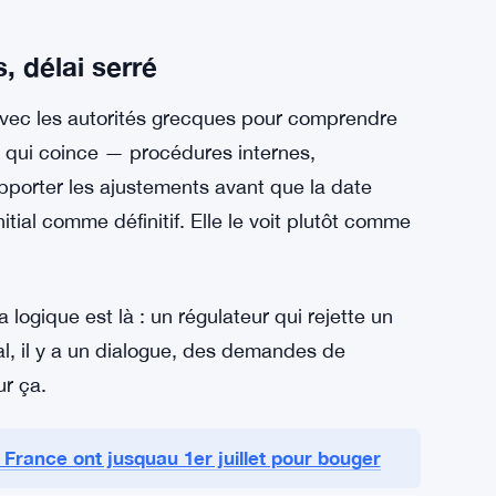
ux, conforme, digne de confiance. L’agrément
e logique.
ial. Les informations viennent de sources
treprise dit travailler en étroite collaboration
s les exigences nécessaires. Donc : ni oui, ni
, délai serré
avec les autorités grecques pour comprendre
ce qui coince — procédures internes,
pporter les ajustements avant que la date
nitial comme définitif. Elle le voit plutôt comme