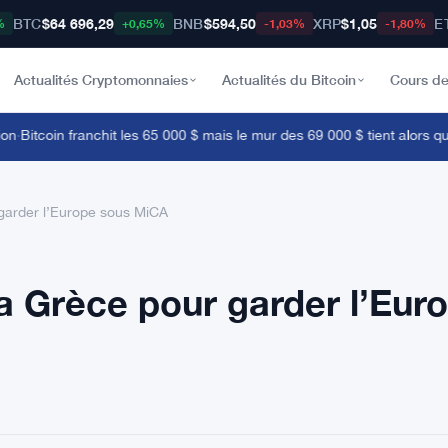
BTC
$64 696,29
BNB
$594,50
XRP
$1,05
E
%
+0,65%
-1,03%
-1,80%
Actualités Cryptomonnaies
Actualités du Bitcoin
Cours de
Bitcoin franchit les 65 000 $ mais le mur des 69 000 $ tient alors que l
 garder l’Europe sous MiCA
la Grèce pour garder l’Eur