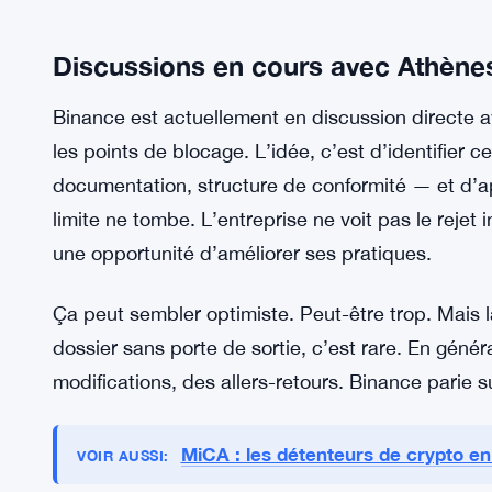
années à se repositionner comme un acteur série
MiCA via la Grèce s’inscrit directement dans cett
Pas de détails précis sur les raisons du rejet init
anonymes, et Binance ne confirme pas le rejet. L’en
avec les autorités grecques pour répondre à toute
non. Flou total.
Discussions en cours avec Athènes
Binance est actuellement en discussion directe 
les points de blocage. L’idée, c’est d’identifier 
documentation, structure de conformité — et d’a
limite ne tombe. L’entreprise ne voit pas le rejet i
une opportunité d’améliorer ses pratiques.