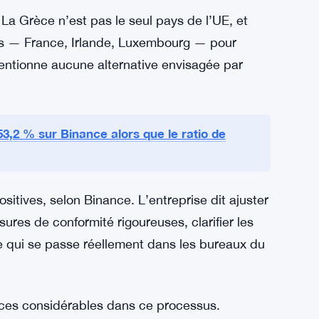
nal fort : la plateforme n’est pas là pour
g terme.
u marché font face à des défis réglementaires
lus gros exchange mondial enverrait un signal
ue même les géants peinent à satisfaire les
vie de tout le monde.
 La Grèce n’est pas le seul pays de l’UE, et
ons — France, Irlande, Luxembourg — pour
entionne aucune alternative envisagée par
53,2 % sur Binance alors que le ratio de