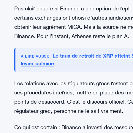
Respecter les normes de l’UE, c’est envoyer un sig
contourner les règles, elle est là pour rester. Lon
L’enjeu dépasse Binance seul. D’autres acteurs d
similaires sous MiCA. Un refus définitif pour le p
très négatif à tout l’écosystème. Ça montrerait q
exigences européennes — et ça, ça complique la 
Pas clair encore si Binance a une option de repli.
certains exchanges ont choisi d’autres juridicti
obtenir leur agrément MiCA. Mais la source ne m
Binance. Pour l’instant, Athènes reste le plan A.
Le taux de retrait de XRP atteint 
À LIRE AUSSI:
levier culmine