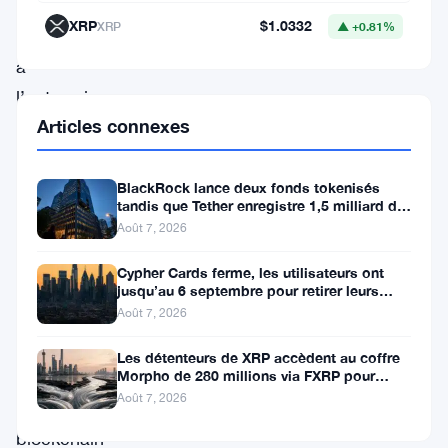
fonds
XRP
$1.0332
XRP
▲ +0.81%
américains
à
l’entreprise.
Articles connexes
bone
–
BlackRock lance deux fonds tokenisés
a
tandis que Tether enregistre 1,5 milliard de
rattaché
bénéfices au T2
Août 7, 2026
des
Cypher Cards ferme, les utilisateurs ont
Tether
jusqu’au 6 septembre pour retirer leurs
fonds
commemoratives(
Août 7, 2026
USDT
)
Les détenteurs de XRP accèdent au coffre
à
Morpho de 280 millions via FXRP pour
emprunter des RLUSD
Août 7, 2026
la
blockchain