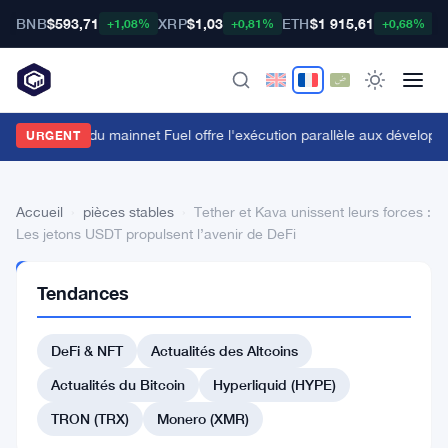
BNB
$593,71
XRP
$1,03
ETH
$1 915,61
B
+1,08%
+0,81%
+0,68%
e lancement du mainnet Fuel offre l'exécution parallèle aux développ
URGENT
Accueil
›
pièces stables
›
Tether et Kava unissent leurs forces :
Les jetons USDT propulsent l’avenir de DeFi
PIÈCES
Tendances
STABLES
Tether
DeFi & NFT
Actualités des Altcoins
et
Kava
Actualités du Bitcoin
Hyperliquid (HYPE)
unissent
TRON (TRX)
Monero (XMR)
leurs