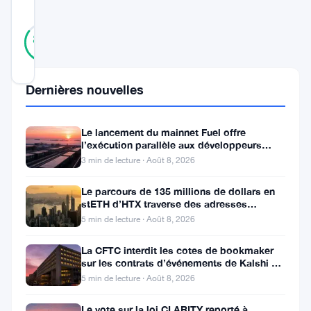
SCORE
13
Vérifié
85
votes
%
RÉEL
Mis à jour 3 ans il y a
Dernières nouvelles
Tether
Operations
Le lancement du mainnet Fuel offre
l’exécution parallèle aux développeurs
Limited
d’Ethereum
3 min de lecture · Août 8, 2026
(
Le parcours de 135 millions de dollars en
Tether),
stETH d’HTX traverse des adresses
la
Poloniex
5 min de lecture · Août 8, 2026
force
La CFTC interdit les cotes de bookmaker
motrice
sur les contrats d’événements de Kalshi et
Polymarket
derrièretether.to
5 min de lecture · Août 8, 2026
et
Le vote sur la loi CLARITY reporté à