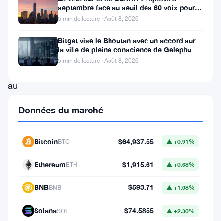
septembre face au seuil des 60 voix pour le
le
projet de loi crypto
5 min de lecture · Août 8, 2026
stablecoin
le
Bitget vise le Bhoutan avec un accord sur
la ville de pleine conscience de Gelephu
plus
5 min de lecture · Août 8, 2026
répandu
au
monde,
Données du marché
a
récemment
Bitcoin
$64,937.55
BTC
▲ +0.91%
dévoilé
son
Ethereum
$1,915.61
ETH
▲ +0.68%
projet
BNB
$593.71
BNB
▲ +1.08%
d’apporter
des
Solana
$74.5855
SOL
▲ +2.30%