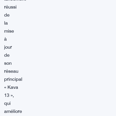
réussi
de
la
mise
à
jour
de
son
réseau
principal
« Kava
13 »,
qui
améliore