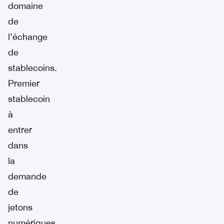
domaine
de
l’échange
de
stablecoins.
Premier
stablecoin
à
entrer
dans
la
demande
de
jetons
numériques,