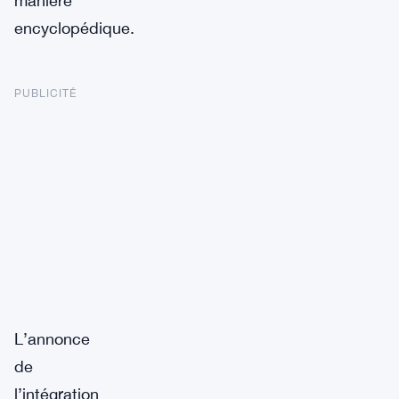
manière
encyclopédique.
PUBLICITÉ
L’annonce
de
l’intégration