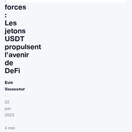
forces
:
Les
jetons
USDT
propulsent
l’avenir
de
DeFi
Evie
Vavasseur
·
22
juin
2023
·
4 min