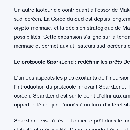
En outre, le jeton de gouvernance de Maker, MKR,
la plate-forme MakerDAO. Les détenteurs de MKR 
importantes au sein de l’écosystème, y compris l
exigences en matière de garanties. Ce modèle d
transparence et de décentralisation, attirant des u
axée sur la communauté.
Un autre facteur clé contribuant à l’essor de Ma
sud-coréen. La Corée du Sud est depuis longtemp
crypto-monnaie, et la décision stratégique de M
possibilités. Cette expansion s’aligne sur la ten
monnaie et permet aux utilisateurs sud-coréens 
Le protocole SparkLend : redéfinir les prêts De