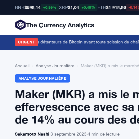
BNB
$598,14
XRP
$1,04
ETH
$1 918,86
+0,99%
+0,49%
-0,14
The Currency Analytics
t en danger les détenteurs de Bitcoin avant toute scission de chaîne
·
L
URGENT
Accueil
›
Analyse Journalière
›
Maker (MKR) a mis le marché
ANALYSE JOURNALIÈRE
Maker (MKR) a mis le m
effervescence avec sa
de 14% au cours des de
Sakamoto Nashi
·
3 septembre 2023
·
4 min de lecture