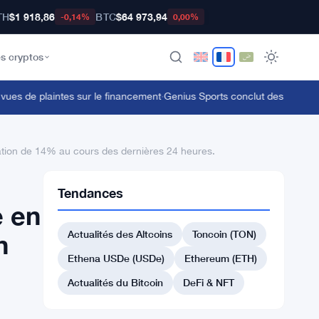
TH
$1 918,86
BTC
$64 973,94
-0,14%
0,00%
s cryptos
 de plaintes sur le financement
·
Genius Sports conclut des accords avec 
tion de 14% au cours des dernières 24 heures.
Tendances
e en
Actualités des Altcoins
Toncoin (TON)
n
Ethena USDe (USDe)
Ethereum (ETH)
Actualités du Bitcoin
DeFi & NFT