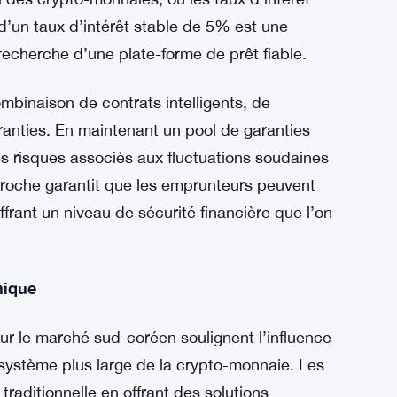
on de Maker sur le marché sud-coréen est
ut en ciblant initialement le public sud-
amateurs de DeFi du monde entier une
stable de 5% pour les emprunteurs.
nde de la finance décentralisée en offrant
til des crypto-monnaies, où les taux d’intérêt
’un taux d’intérêt stable de 5% est une
recherche d’une plate-forme de prêt fiable.
ombinaison de contrats intelligents, de
anties. En maintenant un pool de garanties
les risques associés aux fluctuations soudaines
proche garantit que les emprunteurs peuvent