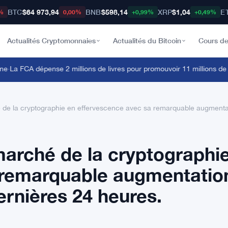
BTC
$64 973,94
BNB
$598,14
XRP
$1,04
E
%
0,00%
+0,99%
+0,49%
Actualités Cryptomonnaies
Actualités du Bitcoin
Cours de
a FCA dépense 2 millions de livres pour promouvoir 11 millions de vues
 de la cryptographie en effervescence avec sa remarquable augmenta
arché de la cryptographi
 remarquable augmentatio
rnières 24 heures.