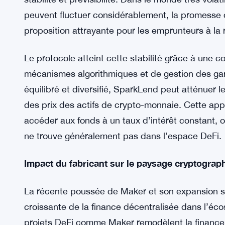
L’un des aspects les plus excitants de l’incursi
l’introduction du protocole innovant SparkLend. To
coréen, SparkLend est sur le point d’offrir aux 
opportunité unique: l’accès à un taux d’intérêt 
SparkLend vise à révolutionner le prêt dans le mo
stabilité et prévisibilité. Dans le monde très vola
peuvent fluctuer considérablement, la promesse d
proposition attrayante pour les emprunteurs à la 
Le protocole atteint cette stabilité grâce à une c
mécanismes algorithmiques et de gestion des gar
équilibré et diversifié, SparkLend peut atténuer 
des prix des actifs de crypto-monnaie. Cette ap