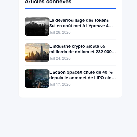
BNB
$598.14
BNB
▲ +0.99%
Solana
$75.4546
SOL
▲ +1.77%
XRP
$1.0408
XRP
▲ +0.49%
Articles connexes
Le déverrouillage des tokens
Sui en août met à l’épreuve 4
ans de pression baissière
Juil 28, 2026
L’industrie crypto ajoute 55
milliards de dollars et 232 000
emplois à l’économie
Juil 24, 2026
américaine
L’action SpaceX chute de 40 %