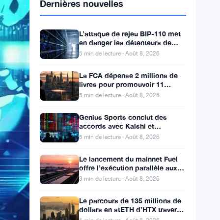
Dernières nouvelles
L’attaque de rejeu BIP-110 met
en danger les détenteurs de
Bitcoin avant toute scission de
5 min de lecture · Août 8, 2026
chaîne
La FCA dépense 2 millions de
livres pour promouvoir 11
millions de vues de plaintes sur
5 min de lecture · Août 8, 2026
le financement