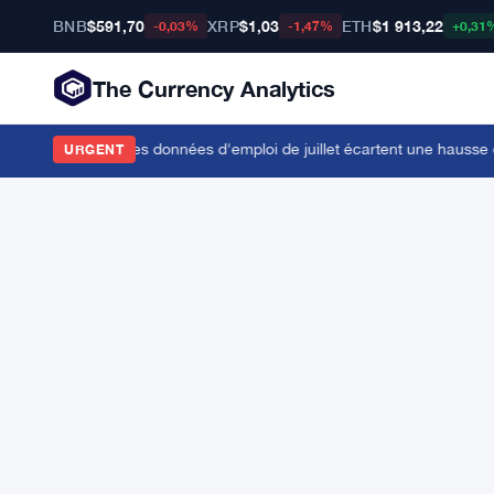
BNB
$591,70
XRP
$1,03
ETH
$1 913,22
-0,03%
-1,47%
+0,31
The Currency Analytics
alors que les faibles données d'emploi de juillet écartent une hausse de
URGENT