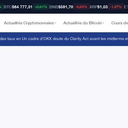
BTC
$64 777,31
BNB
$591,70
XRP
$1,03
E
%
+0,61%
-0,03%
-1,47%
Actualités Cryptomonnaies
Actualités du Bitcoin
Cours de
s taux en
·
Un cadre d'OKX doute du Clarity Act avant les midterms et cr