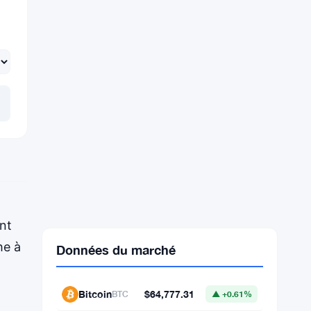
nt
he à