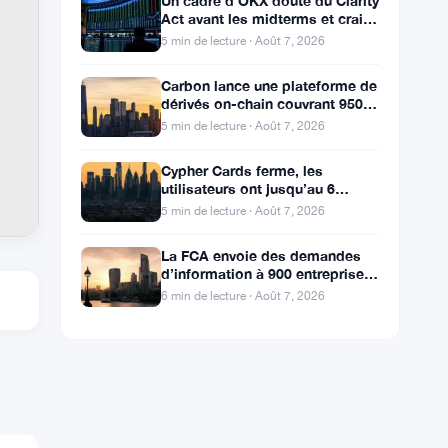
Un cadre d’OKX doute du Clarity
Act avant les midterms et craint
une chute du Bitcoin à 55 000 $
5 min de lecture · Août 7, 2026
Carbon lance une plateforme de
dérivés on-chain couvrant 950
marchés en TradFi et crypto
5 min de lecture · Août 7, 2026
Cypher Cards ferme, les
utilisateurs ont jusqu’au 6
septembre pour retirer leurs
5 min de lecture · Août 7, 2026
fonds
La FCA envoie des demandes
d’information à 900 entreprises
de l’Annexe 1 contre le
6 min de lecture · Août 7, 2026
blanchiment