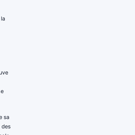
 la
ouve
ne
e sa
e des