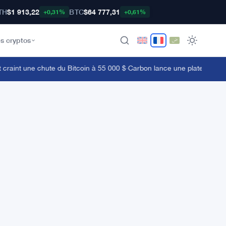
TH
$1 913,22
BTC
$64 777,31
+0,31%
+0,61%
s cryptos
aint une chute du Bitcoin à 55 000 $
·
Carbon lance une plateforme de 