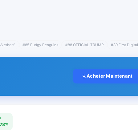
6 ether.fi
#85 Pudgy Penguins
#88 OFFICIAL TRUMP
#89 First Digit
Acheter Maintenant
D
.78%