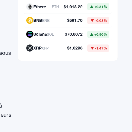
Données du marché
 sous
Bitcoin
$64,777.31
BTC
▲ +0.61%
.
Ethereum
$1,913.22
ETH
▲ +0.31%
BNB
$591.70
BNB
▼ -0.03%
Solana
$73.8072
SOL
▲ +0.90%
à
XRP
$1.0293
XRP
▼ -1.47%
teurs