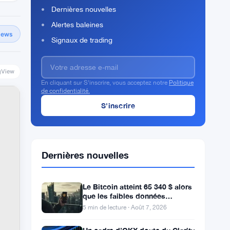
Dernières nouvelles
Alertes baleines
News
Signaux de trading
gView
En cliquant sur S'inscrire, vous acceptez notre
Politique
de confidentialité.
Dernières nouvelles
Le Bitcoin atteint 65 340 $ alors
que les faibles données
d’emploi de juillet écartent une
5 min de lecture · Août 7, 2026
hausse des taux en