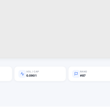
VOL / CAP
RANG
0.0901
#87