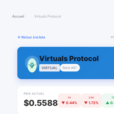
Accueil
›
›
Virtuals Protocol
Retour à la liste
#8
Virtuals Protocol
VIRTUAL
Rank #87
PRIX ACTUEL
1H
24H
7
$0.5588
▼ 0.44%
▼ 1.72%
▲ 0