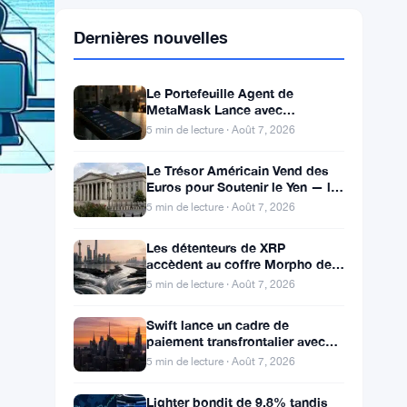
Dernières nouvelles
Le Portefeuille Agent de
MetaMask Lance avec
Couverture de Pertes de 10 000
5 min de lecture · Août 7, 2026
$ et Modes de Trading Doubles
Le Trésor Américain Vend des
Euros pour Soutenir le Yen — la
BCE Informée Après Coup
5 min de lecture · Août 7, 2026