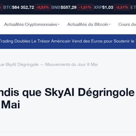
BTC
$64 352,72
BNB
$587,29
XRP
$1,03
E
%
-0,53%
-1,21%
-2,31%
Actualités Cryptomonnaies
Actualités du Bitcoin
Cours de
ding Doubles
·
Le Trésor Américain Vend des Euros pour Soutenir le Y
que SkyAI Dégringole — Mouvements du Jour 8 Mai
ndis que SkyAI Dégringol
 Mai