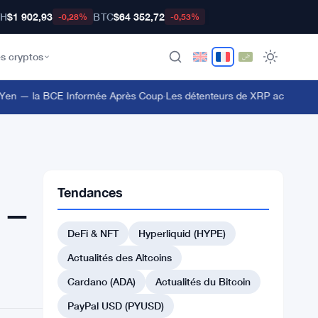
TH
$1 902,93
BTC
$64 352,72
-0,28%
-0,53%
s cryptos
en — la BCE Informée Après Coup
·
Les détenteurs de XRP accèdent au 
Tendances
e —
DeFi & NFT
Hyperliquid (HYPE)
Actualités des Altcoins
Cardano (ADA)
Actualités du Bitcoin
PayPal USD (PYUSD)