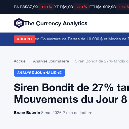
BNB
$587,29
XRP
$1,03
ETH
$1 902,93
-1,21%
-2,31%
-0,28
The Currency Analytics
taMask Lance avec Couverture de Pertes de 10 000 $ et Modes de Tra
URGENT
Accueil
›
Analyse Journalière
›
Siren Bondit de 27% tandis 
ANALYSE JOURNALIÈRE
Siren Bondit de 27% ta
Mouvements du Jour 8
Bruce Buterin
·
8 mai 2026
·
2 min de lecture