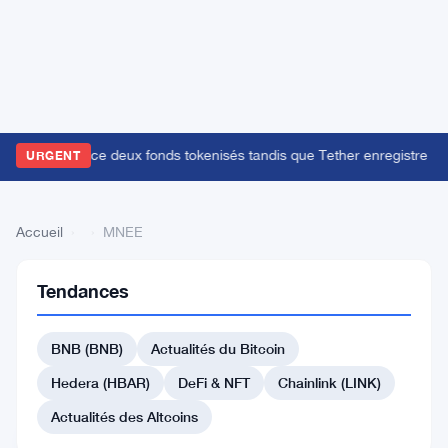
lackRock lance deux fonds tokenisés tandis que Tether enregistre 1,5 
URGENT
Accueil
›
›
MNEE
Tendances
Retour
à la liste
BNB (BNB)
Actualités du Bitcoin
#7395 Peanut
Hedera (HBAR)
DeFi & NFT
Chainlink (LINK)
#6419 Fasttoken
Actualités des Altcoins