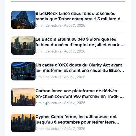
BlackRock lance deux fonds tokenisés
tandis que Tether enregistre 1,5 milliard de
Partager
bénéfices au T2
5 min de lecture · Août 7, 2026
:
Le Bitcoin atteint 65 340 $ alors que les
faibles données d’emploi de juillet écartent
une hausse des taux en
5 min de lecture · Août 7, 2026
Un cadre d’OKX doute du Clarity Act avant
les midterms et craint une chute du Bitcoin
à 55 000 $
5 min de lecture · Août 7, 2026
Suivre sur Google News
Carbon lance une plateforme de dérivés
on-chain couvrant 950 marchés en TradFi et
Graphique
crypto
5 min de lecture · Août 7, 2026
TradingView
des prix
Cypher Cards ferme, les utilisateurs ont
jusqu’au 6 septembre pour retirer leurs
fonds
5 min de lecture · Août 7, 2026