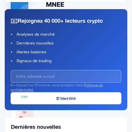
MNEE
Rank
MNEE
📧
#99999
Rejoignez 40 000+ lecteurs crypto
Acheter Maintenant
Analyses de marché
Dernières nouvelles
Alertes baleines
Signaux de trading
PRIX ACTUEL
$0.9987
1H
En cliquant sur S'inscrire, vous acceptez notre
Politique de
▲ 0%
confidentialité.
24H
▲ 0%
7D
▼
0.11%
Dernières nouvelles