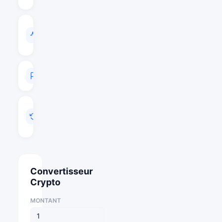
VOL
/
CAP
N/A
RANG
#99999
MIS
A
JOUR
Mai 28, 2026 21:03
Convertisseur
Crypto
MONTANT