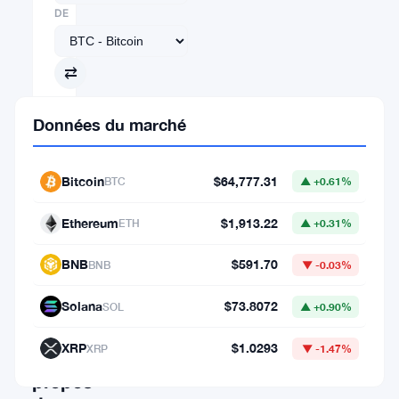
DE
⇄
VERS
Données du marché
1
Bitcoin
$64,777.31
BTC
▲ +0.61%
BTC
Ethereum
$1,913.22
ETH
▲ +0.31%
=
64,777.31016872
BNB
$591.70
BNB
▼ -0.03%
USD
Solana
$73.8072
SOL
▲ +0.90%
XRP
$1.0293
XRP
▼ -1.47%
À
propos