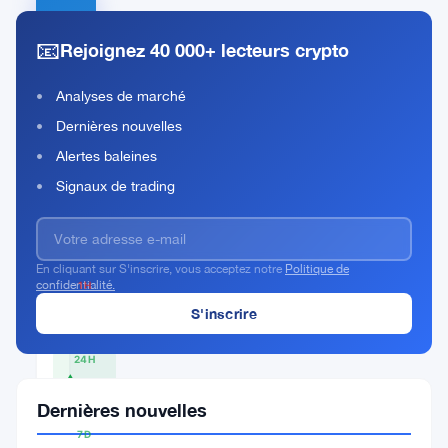
io.net
📧
Rejoignez 40 000+ lecteurs crypto
Rank
IO
#394
Analyses de marché
Acheter Maintenant
Dernières nouvelles
Alertes baleines
Signaux de trading
PRIX ACTUEL
$0.1552
En cliquant sur S'inscrire, vous acceptez notre
Politique de
confidentialité.
1H
▼
0.96%
24H
▲
7.11%
Dernières nouvelles
7D