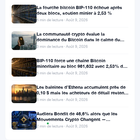
▲
La fourche bitcoin BIP-110 échoue après
11.17%
deux blocs, soutien minier à 2,53 %
5 min de lecture · Août 9, 2026
La communauté crypto évalue la
Partager
dominance du Bitcoin dans le calme du
:
week-end
3 min de lecture · Août 9, 2026
BIP-110 force une chaîne Bitcoin
minoritaire au bloc 961,632 avec 2,53% de
soutien des mineurs
5 min de lecture · Août 9, 2026
Les baleines d’Ethena accumulent près de
0,10 $ mais les acheteurs de détail restent
Suivre sur Google News
à l’écart
5 min de lecture · Août 9, 2026
Audiera Bondit de 46,6% alors que les
Graphique
Mouvements Crypto Changent —
TradingView
Mouvements Quotidiens 9 Août
des prix
2 min de lecture · Août 9, 2026