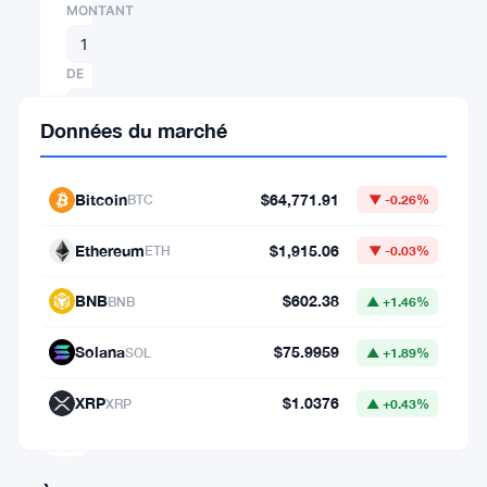
MONTANT
DE
Données du marché
⇄
VERS
Bitcoin
$64,771.91
BTC
▼ -0.26%
Ethereum
$1,915.06
ETH
▼ -0.03%
1
BNB
$602.38
BNB
▲ +1.46%
BTC
=
Solana
$75.9959
SOL
▲ +1.89%
64,771.90804375
USD
XRP
$1.0376
XRP
▲ +0.43%