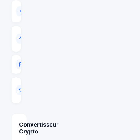
VOLUME
24H
$44,576,174
VOL
/
CAP
0.8613
RANG
#394
MIS
A
JOUR
Mai 20, 2026 23:32
Convertisseur
Crypto