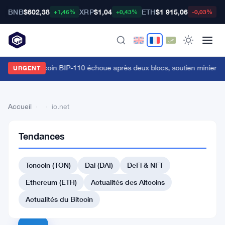
BNB
$602,38
XRP
$1,04
ETH
$1 915,06
B
+1,46%
+0,43%
-0,03%
a fourche bitcoin BIP-110 échoue après deux blocs, soutien minier à 
URGENT
Accueil
›
›
io.net
Tendances
Retour
à la liste
Toncoin (TON)
Dai (DAI)
DeFi & NFT
#391 siren
#390 Paycoin
Ethereum (ETH)
Actualités des Altcoins
#400 Moo Deng (moodengsol.com)
#405 Threshold
Actualités du Bitcoin