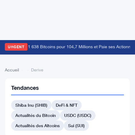
trategy Vend 1 638 Bitcoins pour 104,7 Millions et Paie ses Actionnaire
URGENT
Accueil
›
›
Derive
Tendances
Retour
à la liste
Shiba Inu (SHIB)
DeFi & NFT
#332 Wibegram
Actualités du Bitcoin
USDC (USDC)
#328 Tagger
#335 Toshi
Actualités des Altcoins
Sui (SUI)
#336 XPR Network