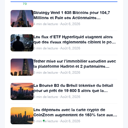
7D
▲
Strategy Vend 1 638 Bitcoins pour 104,7
16.45%
Millions et Paie ses Actionnaires
Privilégiés
4 min de lecture · Août 6, 2026
Les flux d’ETF Hyperliquid stagnent alors
Partager
que des rivaux réglementés ciblent le pool
de trading DeFi de 2 à 3
:
6 min de lecture · Août 6, 2026
Tether mise sur l’immobilier saoudien avec
la plateforme Hadron et 2 partenaires
locaux
5 min de lecture · Août 6, 2026
La Bourse B3 du Brésil tokenise du bétail
pour un prêt de 19 600 $ alors que la
blockchain atteint la ferme
6 min de lecture · Août 6, 2026
Suivre sur Google News
Les dépenses avec la carte crypto de
CoinZoom augmentent de 163% face aux
Graphique
factures de carburant et d’épicerie
TradingView
5 min de lecture · Août 6, 2026
des prix