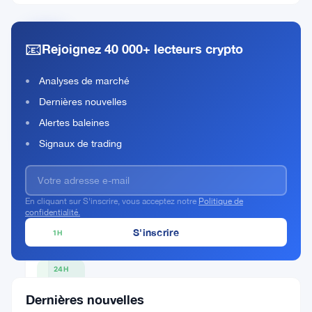
📧
Rejoignez 40 000+ lecteurs crypto
Derive
Rank
DRV
Analyses de marché
#334
Dernières nouvelles
Acheter Maintenant
Alertes baleines
Signaux de trading
PRIX ACTUEL
En cliquant sur S'inscrire, vous acceptez notre
Politique de
$0.0907
confidentialité.
1H
▲ 0%
24H
▲
Dernières nouvelles
0.11%