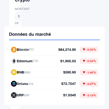
MONTANT
DE
Données du marché
⇄
VERS
Bitcoin
$64,374.98
BTC
▼ -0.55%
Ethereum
$1,905.03
ETH
▼ -0.52%
1
BNB
$590.90
BNB
▼ -1.46%
BTC
=
Solana
$72.7547
SOL
▼ -2.27%
64,374.975388
XRP
$1.0348
XRP
▼ -3.12%
USD