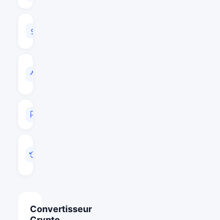
VOLUME
24H
$639,011
VOL
/
CAP
0.0096
RANG
#334
MIS
A
JOUR
Mai 25, 2026 12:32
Convertisseur
Crypto