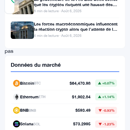
RÉEL
que les cryptos risquent une hausse des
Mis à jour 2 mois il y a
taux
5 min de lecture · Août 6, 2026
XRP
Les forces macroéconomiques influencent
la réaction crypto alors que l’attente de la
ne
Fed se poursuit
4 min de lecture · Août 6, 2026
parvient
pas
à
Données du marché
se
stabiliser
Bitcoin
$64,470.98
BTC
▲ +0.07%
en
ce
Ethereum
$1,902.84
ETH
▲ +1.14%
moment.
BNB
$593.49
BNB
▼ -0.93%
Le
token
Solana
$73.2995
SOL
▼ -1.23%