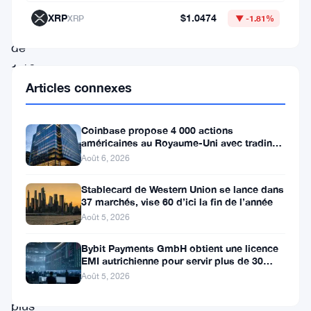
oscille
XRP
$1.0474
XRP
▼ -1.81%
autour
de
1,16
Articles connexes
$
après
Coinbase propose 4 000 actions
que
américaines au Royaume-Uni avec trading
l’intérêt
24/5 sans commission
Août 6, 2026
ouvert
Stablecard de Western Union se lance dans
sur
37 marchés, vise 60 d’ici la fin de l’année
Bybit
Août 5, 2026
—
Bybit Payments GmbH obtient une licence
EMI autrichienne pour servir plus de 30
l’une
marchés de l’EEE
Août 5, 2026
des
plus