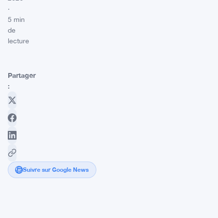
·
5 min
de
lecture
Partager
:
Suivre sur Google News
XRP
glisse