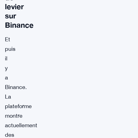
levier
sur
Binance
Et
puis
il
y
a
Binance.
La
plateforme
montre
actuellement
des