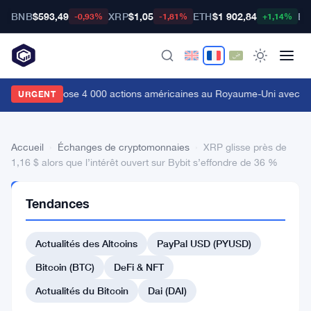
BNB
$593,49
XRP
$1,05
ETH
$1 902,84
BT
-0,93%
-1,81%
+1,14%
oinbase propose 4 000 actions américaines au Royaume-Uni avec tr
URGENT
Accueil
›
Échanges de cryptomonnaies
›
XRP glisse près de
1,16 $ alors que l’intérêt ouvert sur Bybit s’effondre de 36 %
ÉCHANGES DE
Tendances
CRYPTOMONNAIES
XRP
Actualités des Altcoins
PayPal USD (PYUSD)
glisse
près
Bitcoin (BTC)
DeFi & NFT
de
Actualités du Bitcoin
Dai (DAI)
1,16