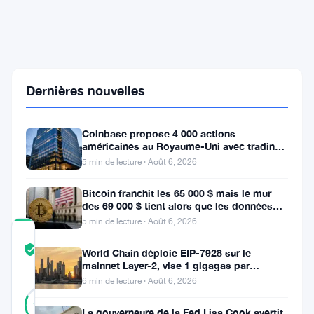
près
de
1,16
$
alors
que
Dernières nouvelles
l'intérêt
ouvert
sur
Bybit
Coinbase propose 4 000 actions
s'effondre
américaines au Royaume-Uni avec trading
de
24/5 sans commission
5 min de lecture · Août 6, 2026
36
%
Bitcoin franchit les 65 000 $ mais le mur
des 69 000 $ tient alors que les données
sur l’emploi se profilent
5 min de lecture · Août 6, 2026
COMMUNITY
TRUST
Vérifié
World Chain déploie EIP-7928 sur le
SCORE
mainnet Layer-2, vise 1 gigagas par
seconde
6 min de lecture · Août 6, 2026
17
Vérifié
82
votes
%
La gouverneure de la Fed Lisa Cook avertit