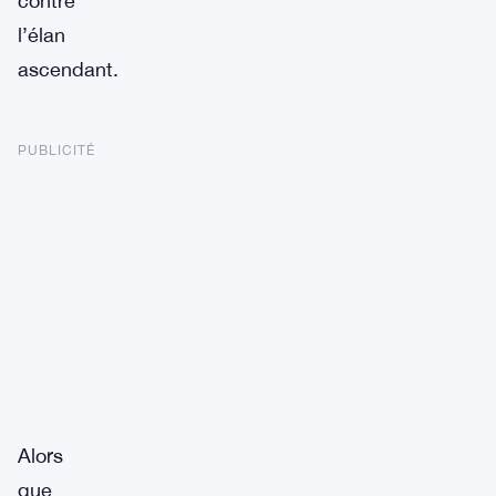
contre
l’élan
ascendant.
PUBLICITÉ
Alors
que