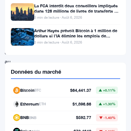
La FCA interdit deux conseillers impliqués
où
dans 126 millions de livres de transferts de
les
retraite
5 min de lecture · Août 6, 2026
fortunes
Arthur Hayes prévoit Bitcoin à 1 million de
montent
dollars si l’IA élimine les emplois de
bureau
et
5 min de lecture · Août 6, 2026
descendent
au
gré
Données du marché
du
marché,
Bitcoin
$64,441.37
BTC
▲ +0.11%
XRP
Ethereum
$1,896.66
ETH
▲ +1.30%
se
retrouve
BNB
$592.77
BNB
▼ -1.40%
dans