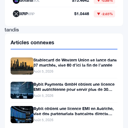
Solana
$73.4642
SOL
▼ -0.88%
une
situation
XRP
$1.0446
XRP
▼ -2.65%
délicate
tandis
qu’Ethereum
Articles connexes
flirte
avec
Stablecard de Western Union se lance dans
le
37 marchés, vise 60 d’ici la fin de l’année
Août 5, 2026
seuil
insaisissable
Bybit Payments GmbH obtient une licence
EMI autrichienne pour servir plus de 30
de
marchés de l’EEE
Août 5, 2026
4
Bybit obtient une licence EMI en Autriche,
000
vise des partenariats bancaires directs
$.
dans l’EEE
Août 5, 2026
Pendant