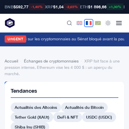
BNB
$592,77
XRP
$1,04
ETH
$1 896,66
BT
-1,40%
-2,65%
+1,30%
e projet de loi sur les cryptomonnaies au Sénat bloqué avant la pause, 
URGENT
Accueil
›
Échanges de cryptomonnaies
›
XRP fait face à une
pression intense, Ethereum vise les 4 000 $ : un aperçu du
marché.
ÉCHANGES DE
Tendances
CRYPTOMONNAIES
XRP
Actualités des Altcoins
Actualités du Bitcoin
fait
face
Tether Gold (XAUt)
DeFi & NFT
USDC (USDC)
à
Shiba Inu (SHIB)