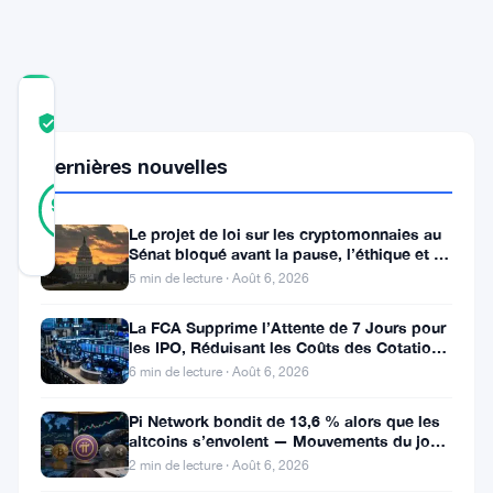
COMMUNITY
TRUST
Vérifié
SCORE
Dernières nouvelles
29
Vérifié
90
votes
%
RÉEL
Le projet de loi sur les cryptomonnaies au
Mis à jour 2 ans il y a
Sénat bloqué avant la pause, l’éthique et le
FBI s’opposent
5 min de lecture · Août 6, 2026
Dans
La FCA Supprime l’Attente de 7 Jours pour
le
les IPO, Réduisant les Coûts des Cotations
au Royaume-Uni
6 min de lecture · Août 6, 2026
domaine
volatil
Pi Network bondit de 13,6 % alors que les
altcoins s’envolent — Mouvements du jour
des
6 août
2 min de lecture · Août 6, 2026
cryptomonnaies,