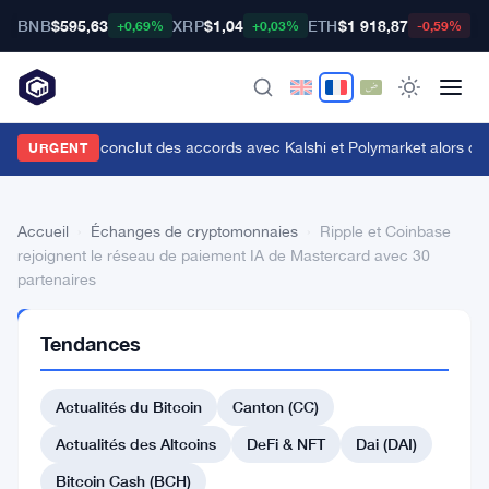
BNB
$595,63
XRP
$1,04
ETH
$1 918,87
B
+0,69%
+0,03%
-0,59%
enius Sports conclut des accords avec Kalshi et Polymarket alors que le
URGENT
Accueil
›
Échanges de cryptomonnaies
›
Ripple et Coinbase
rejoignent le réseau de paiement IA de Mastercard avec 30
partenaires
ÉCHANGES DE
Tendances
CRYPTOMONNAIES
Ripple
Actualités du Bitcoin
Canton (CC)
et
Coinbase
Actualités des Altcoins
DeFi & NFT
Dai (DAI)
rejoignent
Bitcoin Cash (BCH)