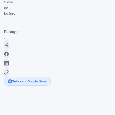
5 min
de
lecture
Partager
:
Suivre sur Google News
Ripple
et
Coinbase