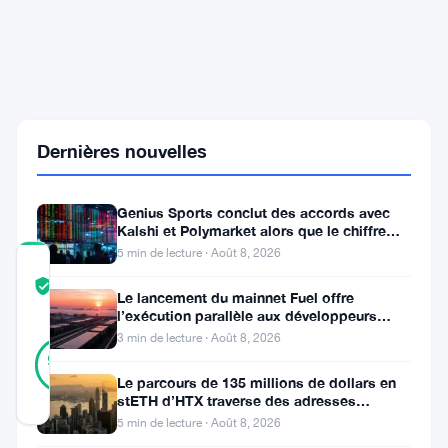
rejoignent
le
réseau
de
paiement
IA
de
Mastercard
Dernières nouvelles
avec
30
partenaires
Genius Sports conclut des accords avec
Kalshi et Polymarket alors que le chiffre
d’affaires du T2 atteint
5 min de lecture · Août 8, 2026
COMMUNITY
TRUST
Vérifié
Le lancement du mainnet Fuel offre
SCORE
l’exécution parallèle aux développeurs
d’Ethereum
3 min de lecture · Août 8, 2026
35
Vérifié
97
votes
%
Le parcours de 135 millions de dollars en
RÉEL
stETH d’HTX traverse des adresses
Mis à jour 2 mois il y a
Poloniex
5 min de lecture · Août 8, 2026