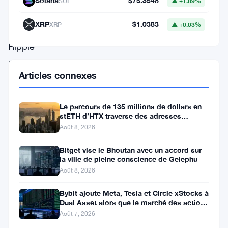
Solana
$75.3548
SOL
▲ +1.89%
a
XRP
$1.0383
XRP
▲ +0.03%
nommé
Ripple
parmi
Articles connexes
plus
de
Le parcours de 135 millions de dollars en
30
stETH d’HTX traverse des adresses
partenaires
Poloniex
Août 8, 2026
pour
Bitget vise le Bhoutan avec un accord sur
son
la ville de pleine conscience de Gelephu
Août 8, 2026
nouveau
service
Bybit ajoute Meta, Tesla et Circle xStocks à
Dual Asset alors que le marché des actions
Agent
tokenisées atteint
Août 7, 2026
Pay