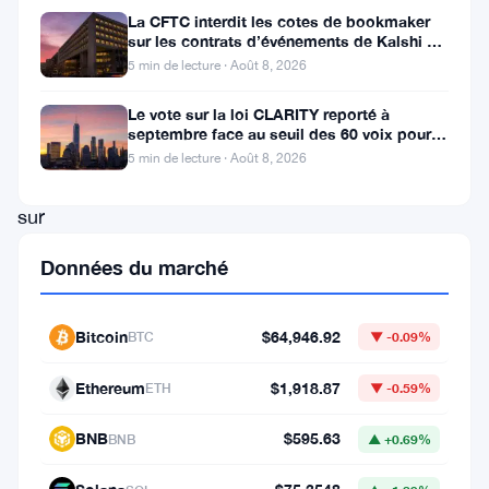
Mastercard
La CFTC interdit les cotes de bookmaker
sur les contrats d’événements de Kalshi et
vient
Polymarket
5 min de lecture · Août 8, 2026
de
lever
Le vote sur la loi CLARITY reporté à
septembre face au seuil des 60 voix pour le
le
projet de loi crypto
5 min de lecture · Août 8, 2026
voile
sur
quelque
Données du marché
chose
d’assez
Bitcoin
$64,946.92
BTC
▼ -0.09%
important.
Le
Ethereum
$1,918.87
ETH
▼ -0.59%
géant
BNB
$595.63
BNB
▲ +0.69%
des
paiements