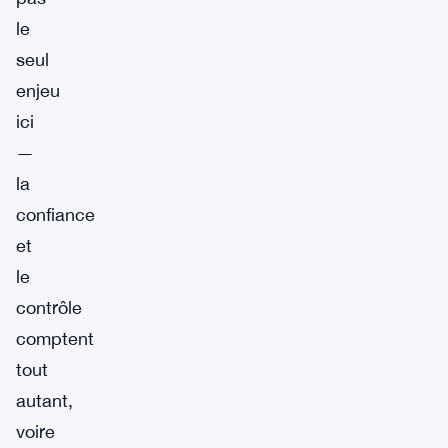
le
seul
enjeu
ici
—
la
confiance
et
le
contrôle
comptent
tout
autant,
voire