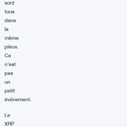
sont
tous
dans
la
même
pièce.
Ce
n’est
pas
un
petit
événement.
Le
XRP