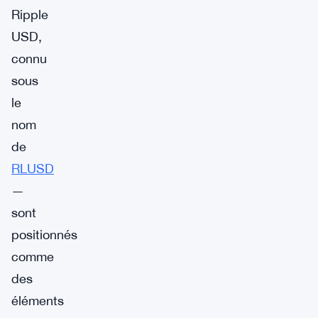
Ripple
USD,
connu
sous
le
nom
de
RLUSD
—
sont
positionnés
comme
des
éléments