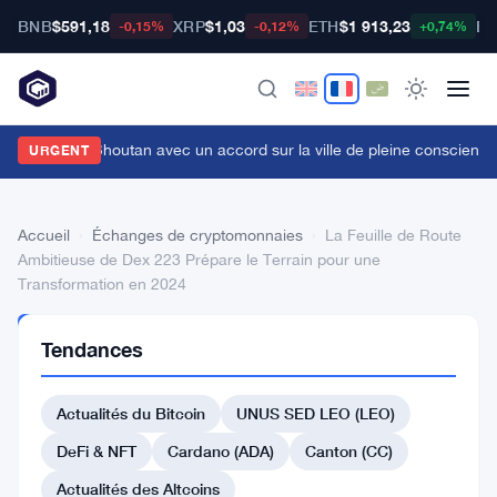
BNB
$591,18
XRP
$1,03
ETH
$1 913,23
BT
-0,15%
-0,12%
+0,74%
itget vise le Bhoutan avec un accord sur la ville de pleine conscienc
URGENT
Accueil
›
Échanges de cryptomonnaies
›
La Feuille de Route
Ambitieuse de Dex 223 Prépare le Terrain pour une
Transformation en 2024
ÉCHANGES DE
Tendances
CRYPTOMONNAIES
La
Actualités du Bitcoin
UNUS SED LEO (LEO)
Feuille
de
DeFi & NFT
Cardano (ADA)
Canton (CC)
Route
Actualités des Altcoins