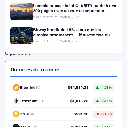
cryptomonnaies,
Lummis pousse la loi CLARITY au-delà des
est
300 pages avec un vote en septembre
ravie
5 min de lecture · Août 8, 2026
d’annoncer
Bitway bondit de 16% alors que les
altcoins progressent — Mouvements du
des
jour 8 août
2 min de lecture · Août 8, 2026
progrès
significatifs
et
Données du marché
une
feuille
Bitcoin
$64,919.31
de
BTC
▲ +1.03%
route
Ethereum
$1,913.23
ETH
▲ +0.74%
ambitieuse
BNB
$591.18
pour
BNB
▼ -0.15%
le