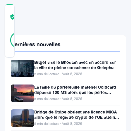
COMMUNITY
TRUST
Vérifié
SCORE
20
Vérifié
90
votes
%
Dernières nouvelles
RÉEL
Mis à jour 3 ans il y a
Bitget vise le Bhoutan avec un accord sur
Dex
la ville de pleine conscience de Gelephu
5 min de lecture · Août 8, 2026
223,
une
La faille du portefeuille matériel Coldcard
dépasse 100 M$ alors que les pertes
plateforme
cryptos de juillet atteignent
5 min de lecture · Août 8, 2026
innovante
Bridge de Stripe obtient une licence MiCA
d’échange
alors que le registre crypto de l’UE atteint
de
324 prestataires
5 min de lecture · Août 8, 2026