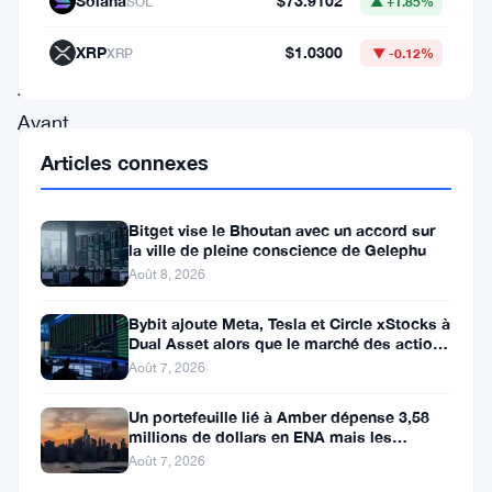
Solana
$73.9102
SOL
▲ +1.85%
reste
de
XRP
$1.0300
XRP
▼ -0.12%
2024.
Ayant
réussi
Articles connexes
la
deuxième
Bitget vise le Bhoutan avec un accord sur
la ville de pleine conscience de Gelephu
phase
Août 8, 2026
de
Bybit ajoute Meta, Tesla et Circle xStocks à
pré-
Dual Asset alors que le marché des actions
vente,
tokenisées atteint
Août 7, 2026
Dex
Un portefeuille lié à Amber dépense 3,58
223
millions de dollars en ENA mais les
acheteurs ne suivent pas
est
Août 7, 2026