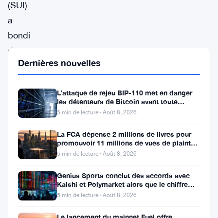
(SUI)
a
bondi
de
Dernières nouvelles
21,33%
à
L’attaque de rejeu BIP-110 met en danger
$1,31,
les détenteurs de Bitcoin avant toute
en
scission de chaîne
5 min de lecture · Août 8, 2026
tête
La FCA dépense 2 millions de livres pour
du
promouvoir 11 millions de vues de plaintes
sur le financement
5 min de lecture · Août 8, 2026
classement
des
Genius Sports conclut des accords avec
Kalshi et Polymarket alors que le chiffre
gagnants
d’affaires du T2 atteint
5 min de lecture · Août 8, 2026
selon
les
Le lancement du mainnet Fuel offre