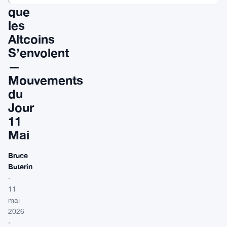
que
les
Altcoins
S’envolent
—
Mouvements
du
Jour
11
Mai
Bruce
Buterin
·
11
mai
2026
·