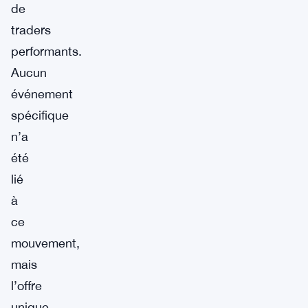
de
traders
performants.
Aucun
événement
spécifique
n’a
été
lié
à
ce
mouvement,
mais
l’offre
unique