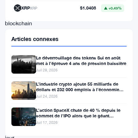
sa
XRP
$1.0408
XRP
▲ +0.49%
plateforme
blockchain
visant
Articles connexes
à
améliorer
Le déverrouillage des tokens Sui en août
la
met à l’épreuve 4 ans de pression baissière
scalabilité
Juil 28, 2026
et
L’industrie crypto ajoute 55 milliards de
l’efficacité.
dollars et 232 000 emplois à l’économie
américaine
Juil 24, 2026
Les
récentes
L’action SpaceX chute de 40 % depuis le
sommet de l’IPO alors que le géant
mises
aérospatial d’Elon Musk fait face
Juil 17, 2026
à
jour