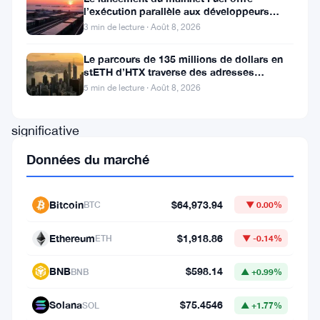
l’exécution parallèle aux développeurs
données
d’Ethereum
3 min de lecture · Août 8, 2026
de
Le parcours de 135 millions de dollars en
CoinGecko.
stETH d’HTX traverse des adresses
Cette
Poloniex
5 min de lecture · Août 8, 2026
hausse
significative
intervient
Données du marché
alors
que
Bitcoin
$64,973.94
BTC
▼ 0.00%
le
Ethereum
$1,918.86
ETH
▼ -0.14%
projet
continue
BNB
$598.14
BNB
▲ +0.99%
de
Solana
$75.4546
SOL
▲ +1.77%
développer