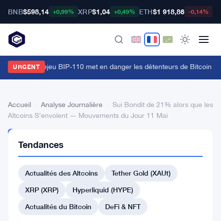
BNB
$598,14
XRP
$1,04
ETH
$1 918,86
B
+0,99%
+0,49%
-0,14%
'attaque de rejeu BIP-110 met en danger les détenteurs de Bitcoin ava
URGENT
Accueil
›
Analyse Journalière
›
Sui Bondit de 21% alors que les
Altcoins S’envolent — Mouvements du Jour 11 Mai
ANALYSE
Tendances
JOURNALIÈRE
Sui
Actualités des Altcoins
Tether Gold (XAUt)
Bondit
de
XRP (XRP)
Hyperliquid (HYPE)
21%
Actualités du Bitcoin
DeFi & NFT
alors