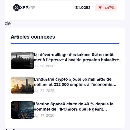
récents
XRP
$1.0293
XRP
▼ -1.47%
avec
de
grands
Articles connexes
labels
musicaux.
Le déverrouillage des tokens Sui en août
Selon
met à l’épreuve 4 ans de pression baissière
Juil 28, 2026
les
données
L’industrie crypto ajoute 55 milliards de
dollars et 232 000 emplois à l’économie
de
américaine
Juil 24, 2026
CoinGecko,
ce
L’action SpaceX chute de 40 % depuis le
sommet de l’IPO alors que le géant
mouvement
aérospatial d’Elon Musk fait face
Juil 17, 2026
place