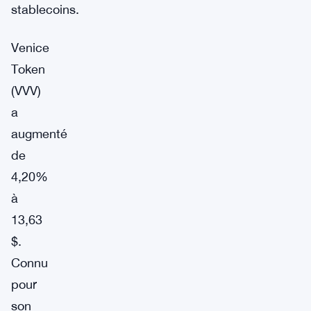
stablecoins.
Venice
Token
(VVV)
a
augmenté
de
4,20%
à
13,63
$.
Connu
pour
son