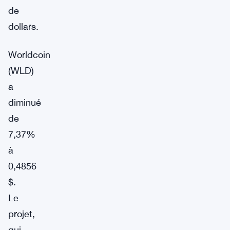
de
dollars.
Worldcoin
(WLD)
a
diminué
de
7,37%
à
0,4856
$.
Le
projet,
qui