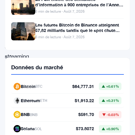
projet,
d’information à 900 entreprises de l’Annexe
connu
1 contre le blanchiment
6 min de lecture · Août 7, 2026
pour
Les futures Bitcoin de Binance atteignent
sa
57,82 milliards tandis que le spot chute
huit fois
plateforme
6 min de lecture · Août 7, 2026
de
streaming
audio
Données du marché
décentralisée,
attire
Bitcoin
$64,777.31
BTC
▲ +0.61%
l’attention
Ethereum
$1,913.22
ETH
▲ +0.31%
suite
à
BNB
$591.70
BNB
▼ -0.03%
des
Solana
$73.8072
SOL
▲ +0.90%
partenariats