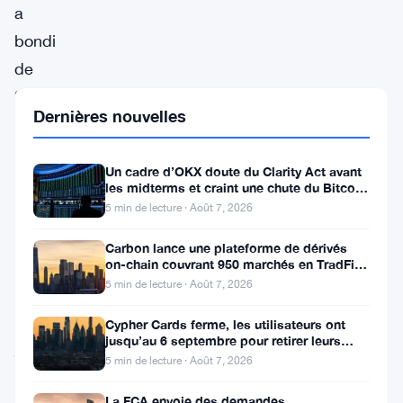
a
bondi
de
29,82%
Dernières nouvelles
à
2,19
Un cadre d’OKX doute du Clarity Act avant
$,
les midterms et craint une chute du Bitcoin
à 55 000 $
devenant
5 min de lecture · Août 7, 2026
le
Carbon lance une plateforme de dérivés
principal
on-chain couvrant 950 marchés en TradFi et
crypto
5 min de lecture · Août 7, 2026
gagnant
du
Cypher Cards ferme, les utilisateurs ont
jusqu’au 6 septembre pour retirer leurs
jour.
fonds
5 min de lecture · Août 7, 2026
Le
La FCA envoie des demandes