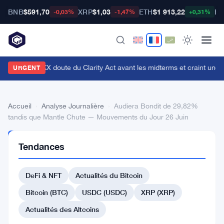
BNB
$591,70
XRP
$1,03
ETH
$1 913,22
BT
-0,03%
-1,47%
+0,31%
n cadre d'OKX doute du Clarity Act avant les midterms et craint une c
URGENT
Accueil
›
Analyse Journalière
›
Audiera Bondit de 29,82%
tandis que Mantle Chute — Mouvements du Jour 26 Juin
ANALYSE
Tendances
JOURNALIÈRE
Audiera
DeFi & NFT
Actualités du Bitcoin
Bondit
de
Bitcoin (BTC)
USDC (USDC)
XRP (XRP)
29,82%
Actualités des Altcoins
tandis