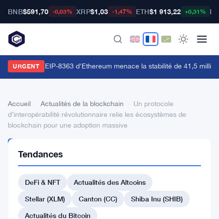
BNB
$591,70
XRP
$1,03
ETH
$1 913,22
BT
-0,03%
-1,47%
+0,31%
a proposition EIP-8363 d'Ethereum menace la stabilité de 41,5 million
URGENT
Accueil
›
Actualités de la blockchain
›
Un protocole
d’interopérabilité révolutionnaire relie les écosystèmes de
blockchain pour une adoption massive
ACTUALITÉS
Tendances
DE LA
BLOCKCHAIN
Un
DeFi & NFT
Actualités des Altcoins
protocole
Stellar (XLM)
Canton (CC)
Shiba Inu (SHIB)
d’interopérabilité
Actualités du Bitcoin