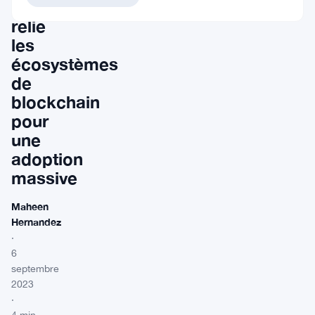
révolutionnaire
relie
les
écosystèmes
de
blockchain
pour
une
adoption
massive
Maheen
Hernandez
·
6
septembre
2023
·