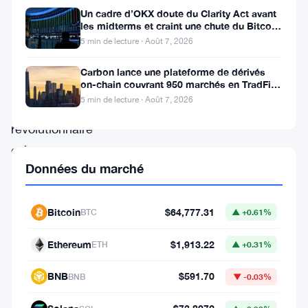
blockchain
Un cadre d’OKX doute du Clarity Act avant
est
les midterms et craint une chute du Bitcoin
à 55 000 $
à
5 min de lecture · Août 7, 2026
l’aube
Carbon lance une plateforme de dérivés
on-chain couvrant 950 marchés en TradFi et
d’une
crypto
5 min de lecture · Août 7, 2026
transformation
révolutionnaire
grâce
Données du marché
à
un
Bitcoin
$64,777.31
protocole
BTC
▲ +0.61%
d’interopérabilité
Ethereum
$1,913.22
ETH
▲ +0.31%
omnichain
BNB
$591.70
open
BNB
▼ -0.03%
source