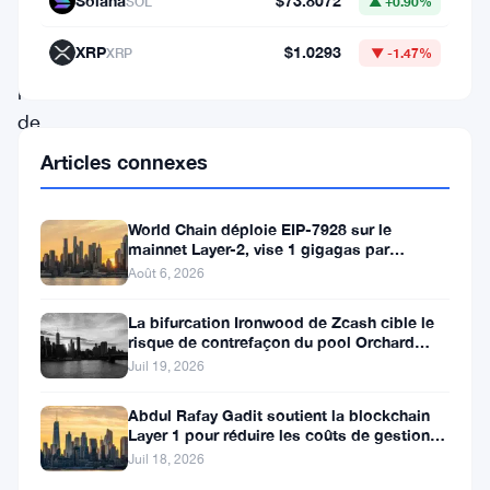
Solana
$73.8072
SOL
▲ +0.90%
innovant.
Ce
XRP
$1.0293
XRP
▼ -1.47%
protocole
de
pointe
Articles connexes
promet
de
World Chain déploie EIP-7928 sur le
mainnet Layer-2, vise 1 gigagas par
combler
seconde
Août 6, 2026
le
La bifurcation Ironwood de Zcash cible le
fossé
risque de contrefaçon du pool Orchard
entre
avant l’activation du 28
Juil 19, 2026
les
Abdul Rafay Gadit soutient la blockchain
différents
Layer 1 pour réduire les coûts de gestion
de patrimoine
réseaux
Juil 18, 2026