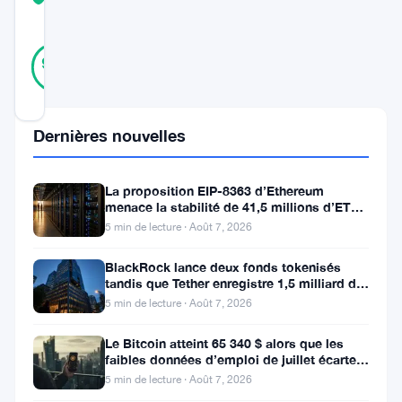
SCORE
41
Vérifié
90
votes
%
RÉEL
Mis à jour 3 ans il y a
Dernières nouvelles
Dans
un
La proposition EIP-8363 d’Ethereum
développement
menace la stabilité de 41,5 millions d’ETH
stakés et de la DeFi
5 min de lecture · Août 7, 2026
révolutionnaire,
le
BlackRock lance deux fonds tokenisés
tandis que Tether enregistre 1,5 milliard de
monde
bénéfices au T2
5 min de lecture · Août 7, 2026
de
Le Bitcoin atteint 65 340 $ alors que les
la
faibles données d’emploi de juillet écartent
technologie
une hausse des taux en
5 min de lecture · Août 7, 2026