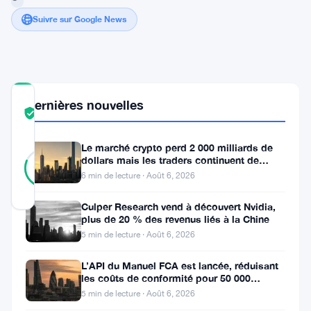
Suivre sur Google News
COMMUNITY
Dernières nouvelles
TRUST
Vérifié
SCORE
Le marché crypto perd 2 000 milliards de
16
Vérifié
dollars mais les traders continuent de
81
votes
%
miser sur l’effet de levier
6 min de lecture · Août 6, 2026
RÉEL
Mis à jour 3 ans il y a
Culper Research vend à découvert Nvidia,
plus de 20 % des revenus liés à la Chine
Cardano,
5 min de lecture · Août 6, 2026
l’une
L’API du Manuel FCA est lancée, réduisant
des
les coûts de conformité pour 50 000
entreprises britanniques
5 min de lecture · Août 6, 2026
principales