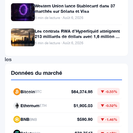
plateformes
Western Union lance Stablecard dans 37
marchés sur Solana et Visa
blockchain
5 min de lecture · Août 6, 2026
et
cryptomonnaies,
Les contrats RWA d’Hyperliquid atteignent
213 milliards de dollars avec 1,6 million de
a
détenteurs
5 min de lecture · Août 6, 2026
annoncé
les
pools
Données du marché
de
staking
Bitcoin
$64,374.98
BTC
▼ -0.55%
choisis
pour
Ethereum
$1,905.03
ETH
▼ -0.52%
avril
BNB
$590.90
BNB
▼ -1.46%
2023.
Ce