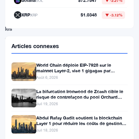
Solana
$72.7547
SOL
▼ -2.27%
développement
XRP
$1.0348
XRP
▼ -3.12%
souligne
les
efforts
Articles connexes
continus
pour
World Chain déploie EIP-7928 sur le
renforcer
mainnet Layer-2, vise 1 gigagas par
l’écosystème
seconde
Août 6, 2026
Cardano
La bifurcation Ironwood de Zcash cible le
et
risque de contrefaçon du pool Orchard
avant l’activation du 28
Juil 19, 2026
offre
des
Abdul Rafay Gadit soutient la blockchain
Layer 1 pour réduire les coûts de gestion
opportunités
de patrimoine
Juil 18, 2026
de