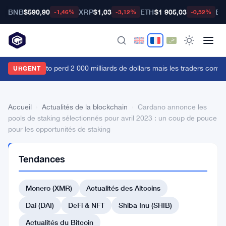
BNB
$590,90
XRP
$1,03
ETH
$1 905,03
BT
-1,46%
-3,12%
-0,52%
 marché crypto perd 2 000 milliards de dollars mais les traders continue
URGENT
Accueil
›
Actualités de la blockchain
›
Cardano annonce les
pools de staking sélectionnés pour avril 2023 : un coup de pouce
pour les opportunités de staking
ACTUALITÉS
Tendances
DE LA
BLOCKCHAIN
Cardano
Monero (XMR)
Actualités des Altcoins
annonce
Dai (DAI)
DeFi & NFT
Shiba Inu (SHIB)
les
Actualités du Bitcoin