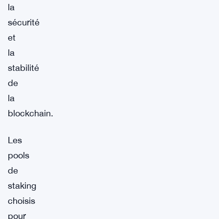
la
sécurité
et
la
stabilité
de
la
blockchain.
Les
pools
de
staking
choisis
pour