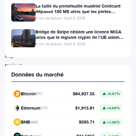
La faille du portefeuille matériel Coldcard
Michigan
dépasse 100 M$ alors que les pertes
cryptos de juillet atteignent
a
5 min de lecture · Août 8, 2026
récemment
Bridge de Stripe obtient une licence MiCA
franchi
alors que le registre crypto de l’UE atteint
324 prestataires
5 min de lecture · Août 8, 2026
un
cap
majeur
Données du marché
sur
le
marché
Bitcoin
$64,937.55
BTC
▲ +0.91%
des
Ethereum
$1,915.61
ETH
▲ +0.68%
actifs
numériques
BNB
$593.71
BNB
▲ +1.08%
en