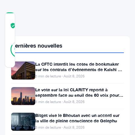
COMMUNITY
TRUST
Vérifié
SCORE
18
Dernières nouvelles
Vérifié
83
votes
%
RÉEL
Mis à jour 1 an il y a
La CFTC interdit les cotes de bookmaker
sur les contrats d’événements de Kalshi et
Polymarket
5 min de lecture · Août 8, 2026
Le
système
Le vote sur la loi CLARITY reporté à
septembre face au seuil des 60 voix pour le
de
projet de loi crypto
5 min de lecture · Août 8, 2026
retraite
de
Bitget vise le Bhoutan avec un accord sur
la ville de pleine conscience de Gelephu
l’État
5 min de lecture · Août 8, 2026
du