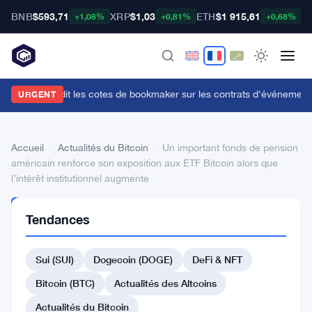
BNB
$593,71
XRP
$1,03
ETH
$1 915,61
B
+1,08%
+0,81%
+0,68%
a CFTC interdit les cotes de bookmaker sur les contrats d'événements
URGENT
Accueil
›
Actualités du Bitcoin
›
Un important fonds de pension
américain renforce son exposition aux ETF Bitcoin alors que
l’intérêt institutionnel augmente
ACTUALITÉS
Tendances
DU BITCOIN
Un
Sui (SUI)
Dogecoin (DOGE)
DeFi & NFT
important
fonds
Bitcoin (BTC)
Actualités des Altcoins
de
Actualités du Bitcoin