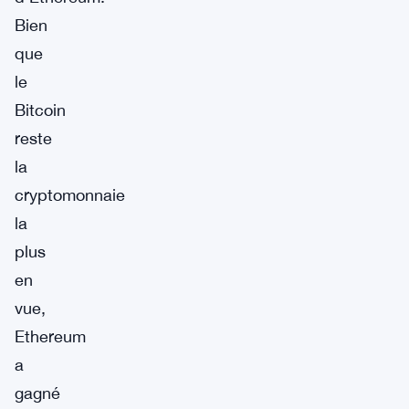
Bien
que
le
Bitcoin
reste
la
cryptomonnaie
la
plus
en
vue,
Ethereum
a
gagné