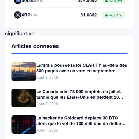
Solana
$74.5855
SOL
▲ +2.30%
augmentant
de
XRP
$1.0332
XRP
▲ +0.81%
manière
significative
sa
Articles connexes
participation
dans
Lummis pousse la loi CLARITY au-delà des
300 pages avec un vote en septembre
un
Août 8, 2026
fonds
négocié
Le Canada crée 75 000 emplois en juillet
tandis que les États-Unis en perdent 23
en
000, Bitcoin reste à 65K
Août 8, 2026
bourse
Le hacker de Coldcard déplace 30 BTC
(ETF)
alors que le vol de 130 millions de dollars
adossé
entre dans une nouvelle phase
Août 7, 2026