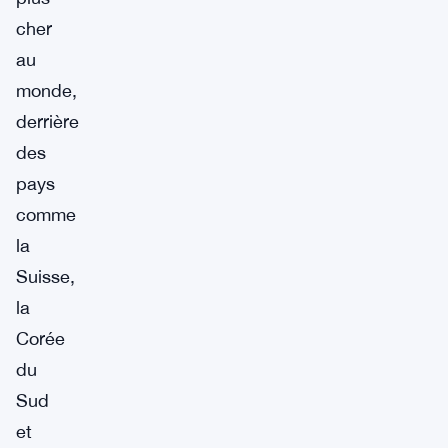
cher
au
monde,
derrière
des
pays
comme
la
Suisse,
la
Corée
du
Sud
et