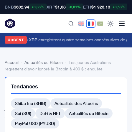
BNB
$602,94
XRP
$1,03
ETH
$1 923,13
B
+0,38%
+0,01%
+0,53%
es ETFs liés à XRP enregistrent quatre semaines consécutives de gains 
URGENT
Accueil
›
Actualités du Bitcoin
›
Les jeunes Australiens
regrettent d’avoir ignoré le Bitcoin à 400 $ : enquête
ACTUALITÉS
Tendances
DU BITCOIN
Les
Shiba Inu (SHIB)
Actualités des Altcoins
jeunes
Australiens
Sui (SUI)
DeFi & NFT
Actualités du Bitcoin
regrettent
PayPal USD (PYUSD)
d’avoir