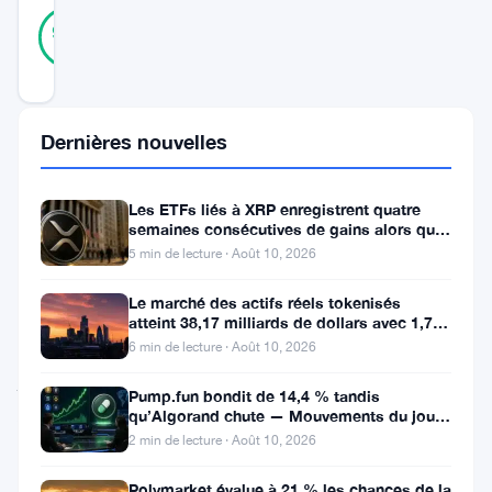
23
Vérifié
96
votes
%
RÉEL
Mis à jour 10 mois il y a
Dernières nouvelles
Une
nouvelle
enquête
Les ETFs liés à XRP enregistrent quatre
semaines consécutives de gains alors que
révèle
le prix teste le support à 1
5 min de lecture · Août 10, 2026
que
Le marché des actifs réels tokenisés
de
atteint 38,17 milliards de dollars avec 1,7
million de détenteurs
nombreux
6 min de lecture · Août 10, 2026
jeunes
Pump.fun bondit de 14,4 % tandis
Australiens
qu’Algorand chute — Mouvements du jour
10 août
2 min de lecture · Août 10, 2026
regrettent
de
Polymarket évalue à 21 % les chances de la