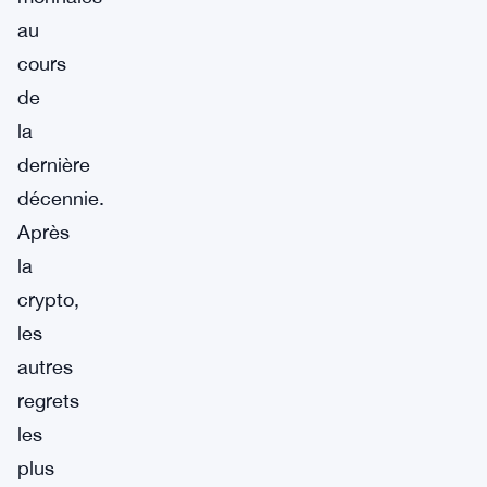
au
cours
de
la
dernière
décennie.
Après
la
crypto,
les
autres
regrets
les
plus