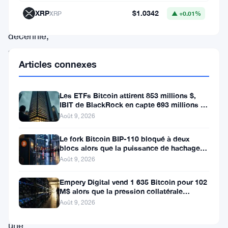
a
XRP
$1.0342
XRP
▲ +0.01%
une
décennie,
soulignant
Articles connexes
l’influence
croissante
Les ETFs Bitcoin attirent 853 millions $,
des
IBIT de BlackRock en capte 693 millions en
actifs
une semaine
Août 9, 2026
numériques
Le fork Bitcoin BIP-110 bloqué à deux
sur
blocs alors que la puissance de hachage
se fait rare
Août 9, 2026
les
décisions
Empery Digital vend 1 635 Bitcoin pour 102
M$ alors que la pression collatérale
financières.
s’intensifie
Août 9, 2026
Selon
une