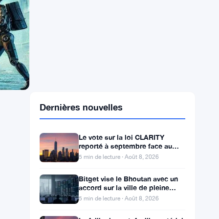
Dernières nouvelles
Le vote sur la loi CLARITY
reporté à septembre face au
seuil des 60 voix pour le projet
5 min de lecture · Août 8, 2026
de loi crypto
Bitget vise le Bhoutan avec un
accord sur la ville de pleine
conscience de Gelephu
5 min de lecture · Août 8, 2026