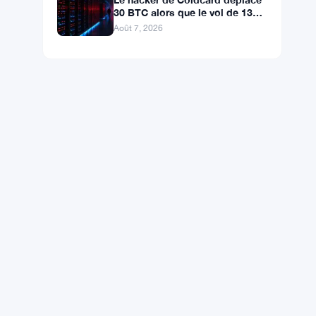
30 BTC alors que le vol de 130
millions de dollars entre dans
Août 7, 2026
une nouvelle phase