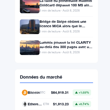
La faille du portefeuille matériel
Coldcard dépasse 100 M$ alors
que les pertes cryptos de juillet
5 min de lecture · Août 8, 2026
atteignent
Bridge de Stripe obtient une
licence MiCA alors que le
registre crypto de l’UE atteint
5 min de lecture · Août 8, 2026
324 prestataires
Lummis pousse la loi CLARITY
au-delà des 300 pages avec un
vote en septembre
5 min de lecture · Août 8, 2026
Données du marché
Bitcoin
$64,919.31
BTC
▲ +1.03%
Ethereum
$1,913.23
ETH
▲ +0.74%