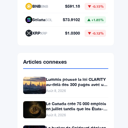
BNB
$591.18
BNB
▼ -0.15%
Solana
$73.9102
SOL
▲ +1.85%
XRP
$1.0300
XRP
▼ -0.12%
Articles connexes
Lummis pousse la loi CLARITY
au-delà des 300 pages avec un
vote en septembre
Août 8, 2026
Le Canada crée 75 000 emplois
en juillet tandis que les États-
Unis en perdent 23 000, Bitcoin
Août 8, 2026
reste à 65K
Le hacker de Coldcard déplace