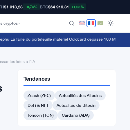
TH
$1 913,23
BTC
$64 919,31
+0,74%
+1,03%
s cryptos
hu
·
La faille du portefeuille matériel Coldcard dépasse 100 M$ alors que l
santes liées à l’IA
Tendances
s
Zcash (ZEC)
Actualités des Altcoins
DeFi & NFT
Actualités du Bitcoin
Toncoin (TON)
Cardano (ADA)