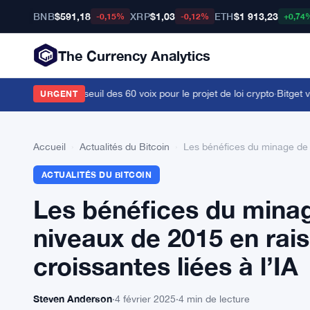
BNB
$591,18
XRP
$1,03
ETH
$1 913,23
-0,15%
-0,12%
+0,74
The Currency Analytics
embre face au seuil des 60 voix pour le projet de loi crypto
·
Bitget vis
URGENT
Accueil
›
Actualités du Bitcoin
›
Les bénéfices du minage de B
ACTUALITÉS DU BITCOIN
Les bénéfices du minag
niveaux de 2015 en rai
croissantes liées à l’IA
Steven Anderson
·
4 février 2025
·
4 min de lecture