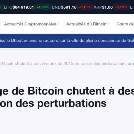
BTC
$64 919,31
BNB
$591,18
XRP
$1,03
E
%
+1,03%
-0,15%
-0,12%
Actualités Cryptomonnaies
Actualités du Bitcoin
Cours de
e le Bhoutan avec un accord sur la ville de pleine conscience de Gelep
itcoin chutent à des niveaux de 2015 en raison des perturbations crois
e de Bitcoin chutent à de
son des perturbations