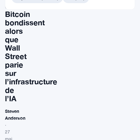
de
Bitcoin
bondissent
alors
que
Wall
Street
parie
sur
l’infrastructure
de
l’IA
Steven
Anderson
·
27
mai