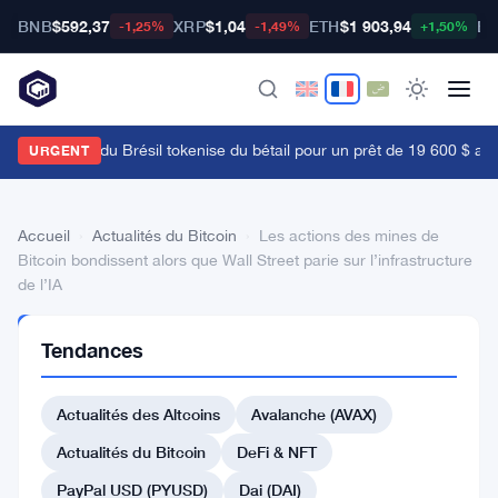
BNB
$592,37
XRP
$1,04
ETH
$1 903,94
BT
-1,25%
-1,49%
+1,50%
a Bourse B3 du Brésil tokenise du bétail pour un prêt de 19 600 $ alors
URGENT
Accueil
›
Actualités du Bitcoin
›
Les actions des mines de
Bitcoin bondissent alors que Wall Street parie sur l’infrastructure
de l’IA
ACTUALITÉS
Tendances
DU BITCOIN
Les
Actualités des Altcoins
Avalanche (AVAX)
actions
des
Actualités du Bitcoin
DeFi & NFT
mines
PayPal USD (PYUSD)
Dai (DAI)