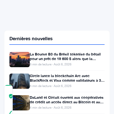
actions
des
mines
de
Bitcoin
bondissent
alors
Dernières nouvelles
que
Wall
Street
parie
La Bourse B3 du Brésil tokenise du bétail
sur
pour un prêt de 19 600 $ alors que la
l'infrastructure
blockchain atteint la ferme
6 min de lecture · Août 6, 2026
de
l'IA
Circle lance la blockchain Arc avec
BlackRock et Visa comme validateurs à 3
milliards de dollars
5 min de lecture · Août 6, 2026
COMMUNITY
TRUST
Vérifié
DaLand et Circuit ouvrent aux coopératives
SCORE
de crédit un accès direct au Bitcoin et aux
actifs numériques
4 min de lecture · Août 6, 2026
8
Vérifié