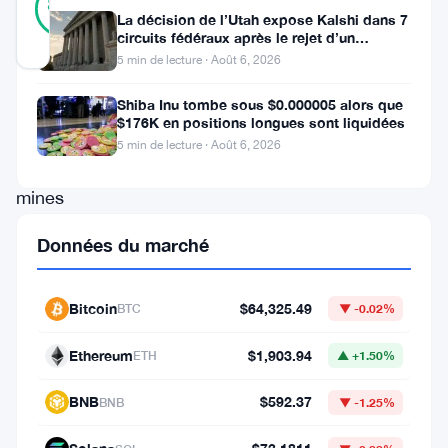
88
votes
%
La décision de l’Utah expose Kalshi dans 7
RÉEL
circuits fédéraux après le rejet d’un
Mis à jour 2 mois il y a
bouclier fédéral
5 min de lecture · Août 6, 2026
Les
Shiba Inu tombe sous $0.000005 alors que
$176K en positions longues sont liquidées
actions
5 min de lecture · Août 6, 2026
des
mines
de
Données du marché
Bitcoin
connaissent
Bitcoin
$64,325.49
BTC
▼ -0.02%
une
forte
Ethereum
$1,903.94
ETH
▲ +1.50%
hausse.
BNB
$592.37
BNB
▼ -1.25%
L’obsession
croissante