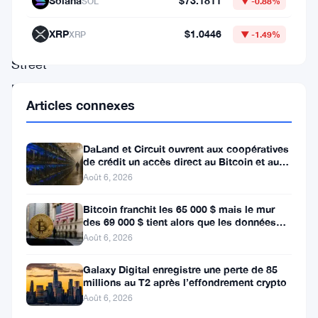
Solana
$73.1811
SOL
▼ -0.88%
de
XRP
$1.0446
XRP
▼ -1.49%
Wall
Street
pour
Articles connexes
la
technologie
DaLand et Circuit ouvrent aux coopératives
des
de crédit un accès direct au Bitcoin et aux
semi-
actifs numériques
Août 6, 2026
conducteurs
Bitcoin franchit les 65 000 $ mais le mur
se
des 69 000 $ tient alors que les données
sur l’emploi se profilent
répercute
Août 6, 2026
sur
Galaxy Digital enregistre une perte de 85
millions au T2 après l’effondrement crypto
le
Août 6, 2026
minage