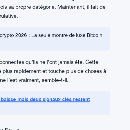
ent également de l’or. Lorsqu’ils ont besoin
 se dégrade, ils vendent dans tous les
rge du sentiment des investisseurs. Les
 si intégrées dans les portefeuilles mondiaux
 anciens s’est intensifiée. Les lignes entre les
ois sa propre catégorie. Maintenant, il fait de
ulative.
rypto 2026 : La seule montre de luxe Bitcoin
onnectés qu’ils ne l’ont jamais été. Cette