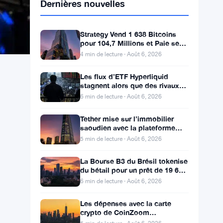
Dernières nouvelles
Strategy Vend 1 638 Bitcoins
pour 104,7 Millions et Paie ses
Actionnaires Privilégiés
4 min de lecture · Août 6, 2026
Les flux d’ETF Hyperliquid
stagnent alors que des rivaux
réglementés ciblent le pool de
6 min de lecture · Août 6, 2026
trading DeFi de 2 à 3