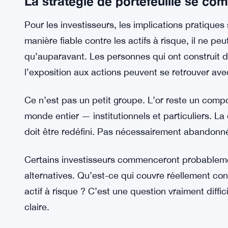
interconnexion signifie que la volatilité se prop
la fois. L’or n’est pas à l’abri de cela. Aucun actif
Les baleines du bitcoin achètent l
VOIR AUSSI:
éteints
La stratégie de portefeuille se co
Pour les investisseurs, les implications pratiques 
manière fiable contre les actifs à risque, il ne p
qu’auparavant. Les personnes qui ont construit d
l’exposition aux actions peuvent se retrouver ave
Ce n’est pas un petit groupe. L’or reste un compos
monde entier — institutionnels et particuliers. La