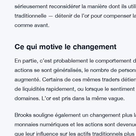
Brooks voit cette supposition se fissurer. Le méta
monnaies numériques et les marchés d’actions. Lo
partout, l’or baisse aussi. Lorsque les traders se
l’or semble suivre. C’est essentiellement l’opposé
Et ce n’est pas une petite dérive. La synchronisat
est suffisamment significative pour que Brooks p
sérieusement reconsidérer la manière dont ils utili
traditionnelle — détenir de l’or pour compenser la 
comme avant.
Ce qui motive le changement
En partie, c’est probablement le comportement des
actions se sont généralisés, le nombre de perso