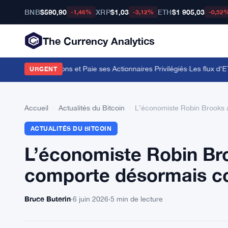
BNB
$590,90
XRP
$1,03
ETH
$1 905,03
-1,46%
-3,12%
-0,52
The Currency Analytics
our 104,7 Millions et Paie ses Actionnaires Privilégiés
·
Les flux d'ETF 
URGENT
Accueil
›
Actualités du Bitcoin
›
L’économiste Robin Brooks a
ACTUALITÉS DU BITCOIN
L’économiste Robin Bro
comporte désormais c
Bruce Buterin
·
6 juin 2026
·
5 min de lecture