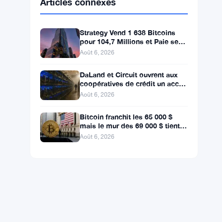
BNB
$590.90
BNB
▼ -1.46%
Solana
$72.7547
SOL
▼ -2.27%
XRP
$1.0348
XRP
▼ -3.12%
Articles connexes
Strategy Vend 1 638 Bitcoins
pour 104,7 Millions et Paie ses
Actionnaires Privilégiés
Août 6, 2026
DaLand et Circuit ouvrent aux
coopératives de crédit un accès
direct au Bitcoin et aux actifs
Août 6, 2026
numériques
Bitcoin franchit les 65 000 $