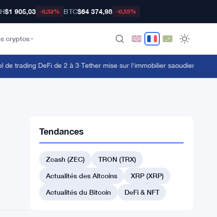
TH
$1 905,03
BTC
$64 374,98
-0,52%
-0,55%
s cryptos
e trading DeFi de 2 à 3
·
Tether mise sur l'immobilier saoudien avec la p
Tendances
Zcash (ZEC)
TRON (TRX)
Actualités des Altcoins
XRP (XRP)
Actualités du Bitcoin
DeFi & NFT