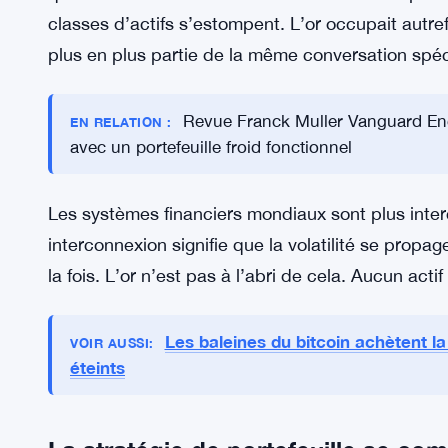
augmenté. Certains de ces mêmes traders détienn
de liquidités rapidement, ou lorsque le sentiment
domaines. L’or est pris dans la même vague.
Brooks souligne également un changement plus la
monnaies numériques et les actions sont devenues
que leur influence sur les actifs traditionnels plus
classes d’actifs s’estompent. L’or occupait autref
plus en plus partie de la même conversation spéc
Revue Franck Muller Vanguard Enc
EN RELATION :
avec un portefeuille froid fonctionnel
Les systèmes financiers mondiaux sont plus interc