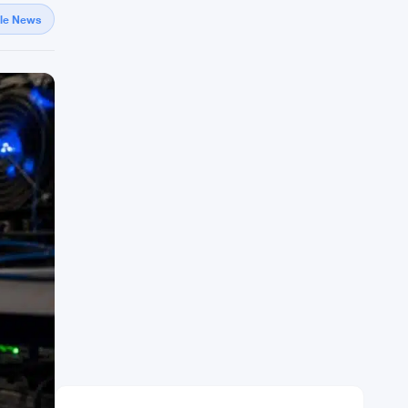
gle News