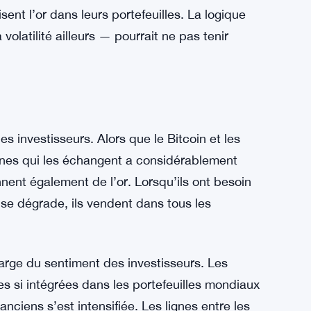
l n’est plus isolé du sentiment qui anime les
rsque l’appétit pour le risque diminue
 replongent dans des positions spéculatives,
 de ce qu’un refuge sûr est censé faire.
ion entre l’or et des actifs comme le Bitcoin
ense que les investisseurs doivent
sent l’or dans leurs portefeuilles. La logique
volatilité ailleurs — pourrait ne pas tenir
 investisseurs. Alors que le Bitcoin et les
nnes qui les échangent a considérablement