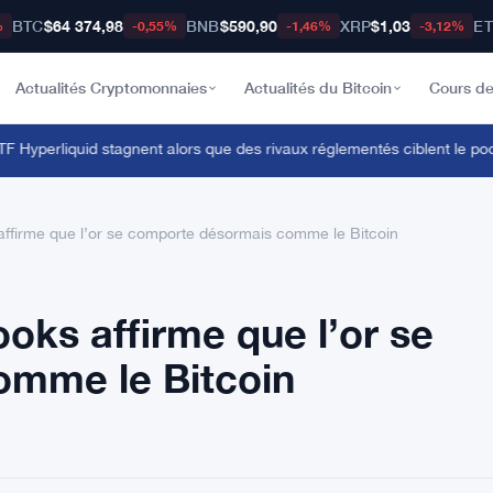
BTC
$64 374,98
BNB
$590,90
XRP
$1,03
E
%
-0,55%
-1,46%
-3,12%
Actualités Cryptomonnaies
Actualités du Bitcoin
Cours de
Hyperliquid stagnent alors que des rivaux réglementés ciblent le pool d
ffirme que l’or se comporte désormais comme le Bitcoin
oks affirme que l’or se
omme le Bitcoin