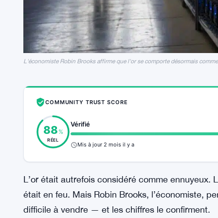
L'économiste Robin Brooks affirme que l'or se comporte désormais comme 
COMMUNITY TRUST SCORE
Vérifié
88
%
RÉEL
Mis à jour 2 mois il y a
L’or était autrefois considéré comme ennuyeux. L’a
était en feu. Mais Robin Brooks, l’économiste, pe
difficile à vendre — et les chiffres le confirment.