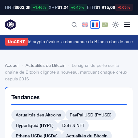
BNB
$602,38
XRP
$1,04
ETH
$1 915,06
B
+1,46%
+0,43%
-0,03%
a communauté crypto évalue la dominance du Bitcoin dans le calme
URGENT
Accueil
›
Actualités du Bitcoin
›
Le signal de perte sur la
chaîne de Bitcoin clignote à nouveau, marquant chaque creux
depuis 2016
ACTUALITÉS
Tendances
DU BITCOIN
Le
Actualités des Altcoins
PayPal USD (PYUSD)
signal
de
Hyperliquid (HYPE)
DeFi & NFT
perte
Ethena USDe (USDe)
Actualités du Bitcoin