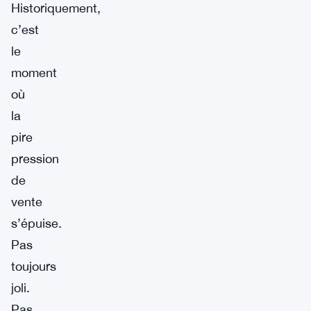
Historiquement,
c’est
le
moment
où
la
pire
pression
de
vente
s’épuise.
Pas
toujours
joli.
Pas