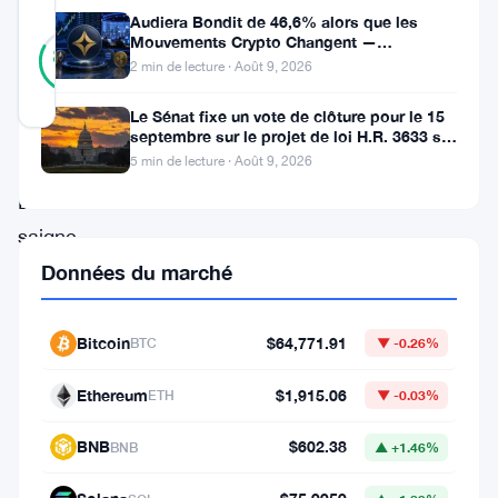
Audiera Bondit de 46,6% alors que les
18
Mouvements Crypto Changent —
Vérifié
83
votes
Mouvements Quotidiens 9 Août
%
2 min de lecture · Août 9, 2026
RÉEL
Mis à jour 1 mois il y a
Le Sénat fixe un vote de clôture pour le 15
septembre sur le projet de loi H.R. 3633 sur
le marché des cryptos
5 min de lecture · Août 9, 2026
Le
Bitcoin
saigne.
Les
Données du marché
investisseurs
vendent
Bitcoin
$64,771.91
BTC
▼ -0.26%
leurs
Ethereum
$1,915.06
ETH
▼ -0.03%
pièces
à
BNB
$602.38
BNB
▲ +1.46%
perte,