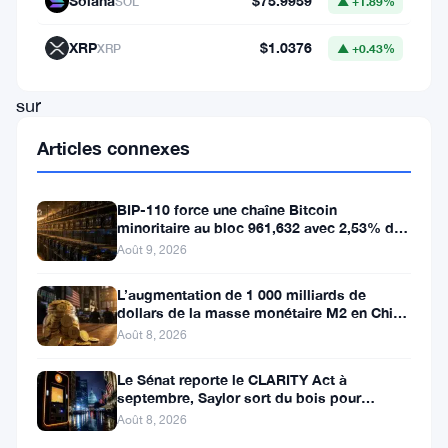
Solana
$75.9959
SOL
▲ +1.89%
et
un
XRP
$1.0376
XRP
▲ +0.43%
indicateur
sur
la
Articles connexes
chaîne
très
BIP-110 force une chaîne Bitcoin
surveillé
minoritaire au bloc 961,632 avec 2,53% de
soutien des mineurs
Août 9, 2026
—
celui
L’augmentation de 1 000 milliards de
dollars de la masse monétaire M2 en Chine
qui
laisse les traders de Bitcoin
Août 8, 2026
a
Le Sénat reporte le CLARITY Act à
suivi
septembre, Saylor sort du bois pour
chaque
Bitcoin
Août 8, 2026
creux