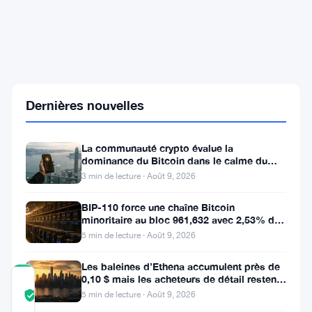
Le
signal
de
perte
sur
la
chaîne
Dernières nouvelles
de
Bitcoin
clignote
La communauté crypto évalue la
à
dominance du Bitcoin dans le calme du
nouveau,
week-end
marquant
3 min de lecture · Août 9, 2026
chaque
creux
BIP-110 force une chaîne Bitcoin
depuis
minoritaire au bloc 961,632 avec 2,53% de
2016
soutien des mineurs
5 min de lecture · Août 9, 2026
Les baleines d’Ethena accumulent près de
0,10 $ mais les acheteurs de détail restent
COMMUNITY
à l’écart
5 min de lecture · Août 9, 2026
TRUST
Vérifié
SCORE