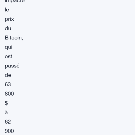
impacté
le
prix
du
Bitcoin,
qui
est
passé
de
63
800
$
à
62
900