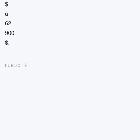
$
à
62
900
$.
PUBLICITÉ