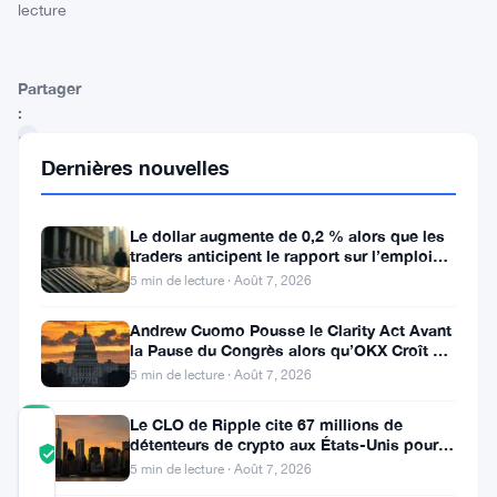
lecture
Partager
:
Dernières nouvelles
Le dollar augmente de 0,2 % alors que les
traders anticipent le rapport sur l’emploi
aux États-Unis
5 min de lecture · Août 7, 2026
Suivre sur Google News
Andrew Cuomo Pousse le Clarity Act Avant
la Pause du Congrès alors qu’OKX Croît en
Europe
5 min de lecture · Août 7, 2026
Le CLO de Ripple cite 67 millions de
COMMUNITY
détenteurs de crypto aux États-Unis pour
TRUST
Vérifié
faire avancer la loi CLARITY
5 min de lecture · Août 7, 2026
SCORE