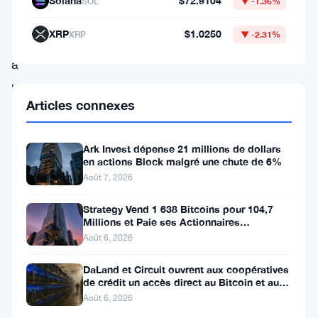
Solana
$72.9104
SOL
▼ -1.36%
$
XRP
$1.0250
XRP
▼ -2.31%
suite
à
une
Articles connexes
vente
massive
Ark Invest dépense 21 millions de dollars
de
en actions Block malgré une chute de 6%
114
Août 7, 2026
millions
Strategy Vend 1 638 Bitcoins pour 104,7
de
Millions et Paie ses Actionnaires
Privilégiés
dollars
Août 6, 2026
de
DaLand et Circuit ouvrent aux coopératives
de crédit un accès direct au Bitcoin et aux
BTC
actifs numériques
Août 6, 2026
par