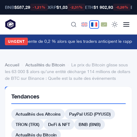
BNB
$587,29
XRP
$1,03
ETH
$1 902,93
BT
-1,21%
-2,31%
-0,28%
e dollar augmente de 0,2 % alors que les traders anticipent le rapport 
URGENT
Accueil
›
Actualités du Bitcoin
›
Le prix du Bitcoin glisse sous
les 63 000 $ alors qu’une entité décharge 114 millions de dollars
de BTC sur Binance : Quelle est la suite des événements
ACTUALITÉS
Tendances
DU BITCOIN
Le
Actualités des Altcoins
PayPal USD (PYUSD)
prix
du
TRON (TRX)
DeFi & NFT
BNB (BNB)
Bitcoin
Actualités du Bitcoin