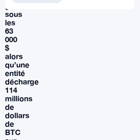
glisse
sous
les
63
000
$
alors
qu’une
entité
décharge
114
millions
de
dollars
de
BTC