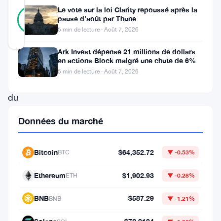
44
Le vote sur la loi Clarity repoussé après la
Vérifié
91
votes
pause d’août par Thune
%
RÉEL
5 min de lecture · Août 7, 2026
Mis à jour 2 ans il y a
Ark Invest dépense 21 millions de dollars
en actions Block malgré une chute de 6%
Le
5 min de lecture · Août 7, 2026
prix
du
Bitcoin
Données du marché
a
chuté
Bitcoin
$64,352.72
BTC
▼ -0.53%
en
dessous
Ethereum
$1,902.93
ETH
▼ -0.28%
de
BNB
$587.29
BNB
▼ -1.21%
63
000