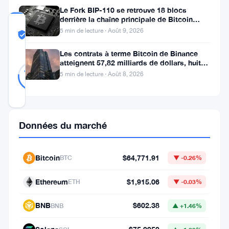
Le Fork BIP-110 se retrouve 18 blocs
derrière la chaîne principale de Bitcoin
COMMUNITY
après la scission des Roughnecks
5 min de lecture · Août 9, 2026
TRUST
Probablement Réel
SCORE
Les contrats à terme Bitcoin de Binance
atteignent 57,82 milliards de dollars, huit
Probablement
17
fois le volume du marché
76
votes
Réel
5 min de lecture · Août 8, 2026
%
RÉEL
Mis à jour 2 mois il y a
Données du marché
Le
Bitcoin
a
Bitcoin
$64,771.91
BTC
▼ -0.26%
brièvement
Ethereum
$1,915.06
ETH
▼ -0.03%
touché
les
BNB
$602.38
BNB
▲ +1.46%
78