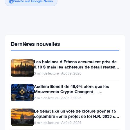
Suivre sur Google News
Le
Bitcoin
atteint
78
Dernières nouvelles
000
$
dans
Les baleines d’Ethena accumulent près de
une
0,10 $ mais les acheteurs de détail restent
prise
à l’écart
de
5 min de lecture · Août 9, 2026
liquidité
alors
Audiera Bondit de 46,6% alors que les
que
Mouvements Crypto Changent —
l'accord
Mouvements Quotidiens 9 Août
2 min de lecture · Août 9, 2026
avec
l'Iran
Le Sénat fixe un vote de clôture pour le 15
inquiète
septembre sur le projet de loi H.R. 3633 sur
les
le marché des cryptos
traders
5 min de lecture · Août 9, 2026