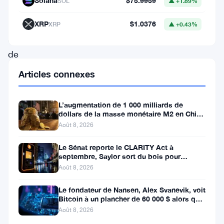
Solana
$75.9959
SOL
▲ +1.89%
000
$
XRP
$1.0376
XRP
▲ +0.43%
avant
de
revenir
Articles connexes
brusquement
en
L’augmentation de 1 000 milliards de
dollars de la masse monétaire M2 en Chine
arrière.
laisse les traders de Bitcoin
Août 8, 2026
Les
traders
Le Sénat reporte le CLARITY Act à
septembre, Saylor sort du bois pour
ont
Bitcoin
Août 8, 2026
qualifié
Le fondateur de Nansen, Alex Svanevik, voit
cela
Bitcoin à un plancher de 60 000 $ alors que
les actifs tokenisés
de
Août 8, 2026