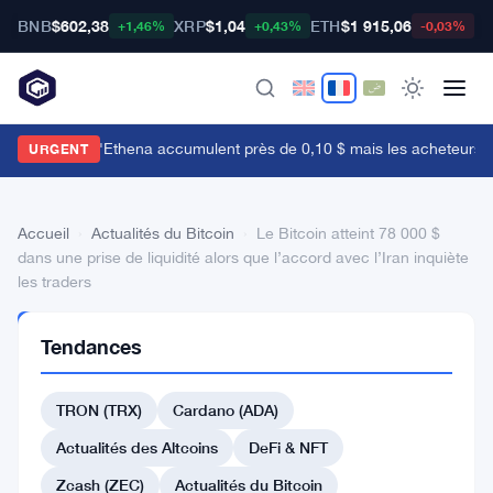
BNB
$602,38
XRP
$1,04
ETH
$1 915,06
B
+1,46%
+0,43%
-0,03%
es baleines d'Ethena accumulent près de 0,10 $ mais les acheteurs de d
URGENT
Accueil
›
Actualités du Bitcoin
›
Le Bitcoin atteint 78 000 $
dans une prise de liquidité alors que l’accord avec l’Iran inquiète
les traders
ACTUALITÉS
Tendances
DU BITCOIN
Le
TRON (TRX)
Cardano (ADA)
Bitcoin
atteint
Actualités des Altcoins
DeFi & NFT
78
Zcash (ZEC)
Actualités du Bitcoin