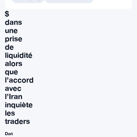
000
$
dans
une
prise
de
liquidité
alors
que
l’accord
avec
l’Iran
inquiète
les
traders
Dan