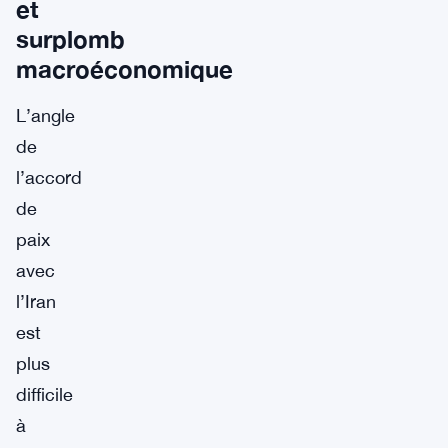
et
surplomb
macroéconomique
L’angle
de
l’accord
de
paix
avec
l’Iran
est
plus
difficile
à