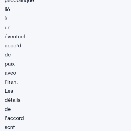
géopolitique
lié
à
un
éventuel
accord
de
paix
avec
l’Iran.
Les
détails
de
l’accord
sont