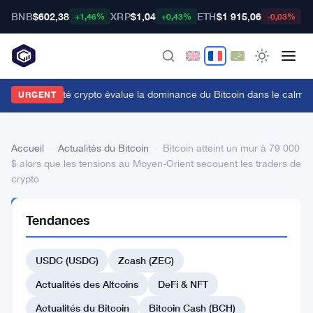
BNB
$602,38
XRP
$1,04
ETH
$1 915,06
B
+1,46%
+0,43%
-0,03%
a communauté crypto évalue la dominance du Bitcoin dans le calme
URGENT
Accueil
›
Actualités du Bitcoin
›
Bitcoin atteint un mur à 79 000
$ alors que les tensions au Moyen-Orient secouent les traders de
crypto
ACTUALITÉS
Tendances
DU BITCOIN
Bitcoin
USDC (USDC)
Zcash (ZEC)
atteint
un
Actualités des Altcoins
DeFi & NFT
mur
Actualités du Bitcoin
Bitcoin Cash (BCH)