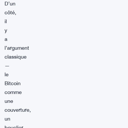
D’un
côté,
il
y
a
l’argument
classique
—
le
Bitcoin
comme
une
couverture,
un
bouclier