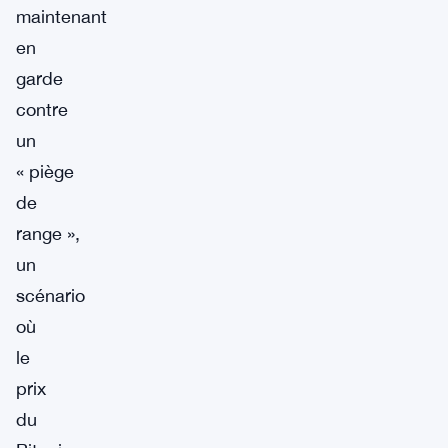
maintenant
en
garde
contre
un
« piège
de
range »,
un
scénario
où
le
prix
du