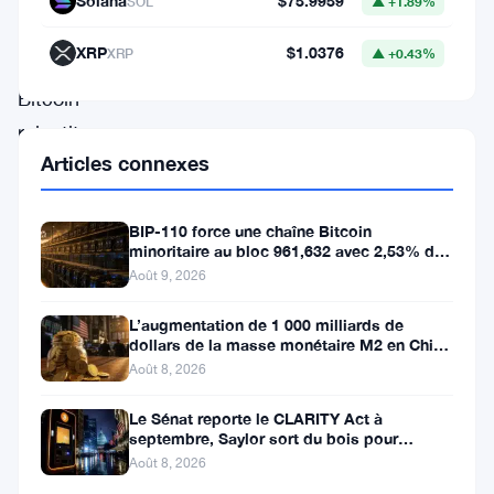
Solana
$75.9959
SOL
▲ +1.89%
dynamique
XRP
$1.0376
XRP
▲ +0.43%
du
Bitcoin
ralentit.
Articles connexes
L’actif
lutte
BIP-110 force une chaîne Bitcoin
contre
minoritaire au bloc 961,632 avec 2,53% de
une
soutien des mineurs
Août 9, 2026
résistance
L’augmentation de 1 000 milliards de
tenace
dollars de la masse monétaire M2 en Chine
laisse les traders de Bitcoin
autour
Août 8, 2026
de
Le Sénat reporte le CLARITY Act à
79
septembre, Saylor sort du bois pour
Bitcoin
Août 8, 2026
000