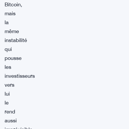
Bitcoin,
mais
la
même
instabilité
qui
pousse
les
investisseurs
vers
lui
le
rend
aussi