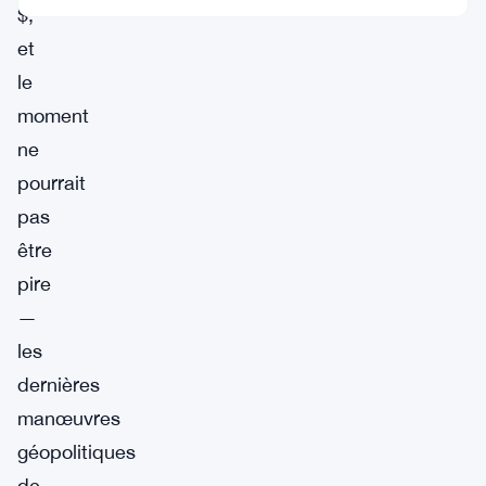
$,
et
le
moment
ne
pourrait
pas
être
pire
—
les
dernières
manœuvres
géopolitiques
de