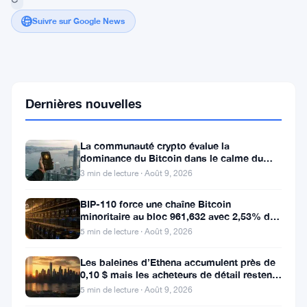
Suivre sur Google News
Bitcoin
atteint
un
Dernières nouvelles
mur
à
79
La communauté crypto évalue la
000
dominance du Bitcoin dans le calme du
$
week-end
3 min de lecture · Août 9, 2026
alors
que
les
BIP-110 force une chaîne Bitcoin
minoritaire au bloc 961,632 avec 2,53% de
tensions
soutien des mineurs
au
5 min de lecture · Août 9, 2026
Moyen-
Orient
Les baleines d’Ethena accumulent près de
secouent
0,10 $ mais les acheteurs de détail restent
les
à l’écart
5 min de lecture · Août 9, 2026
traders
de