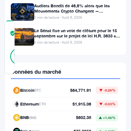
Audiera Bondit de 46,6% alors que les
crypto
Mouvements Crypto Changent —
Mouvements Quotidiens 9 Août
2 min de lecture · Août 9, 2026
COMMUNITY
Le Sénat fixe un vote de clôture pour le 15
TRUST
Vérifié
septembre sur le projet de loi H.R. 3633 sur
SCORE
le marché des cryptos
5 min de lecture · Août 9, 2026
24
Vérifié
92
votes
%
RÉEL
Mis à jour 2 mois il y a
Données du marché
Ce
Bitcoin
$64,771.91
BTC
▼ -0.26%
qui
Ethereum
$1,915.06
ETH
▼ -0.03%
s’est
passé
BNB
$602.38
BNB
▲ +1.46%
La