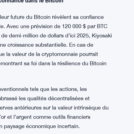
mais le Bitcoin à côté d’actifs refuges
éserves antérieures sur la valeur intrinsèque de
 une valeur refuge résistante à l’inflation et
 sa position antérieure et montre l’évolution
cier plus large.
 confiance dans le Bitcoin
leur future du Bitcoin révèlent sa confiance
aie. Avec une prévision de 120 000 $ par BTC
de demi-million de dollars d’ici 2025, Kiyosaki
 une croissance substantielle. En cas de
e la valeur de la cryptomonnaie pourrait
montrant sa foi dans la résilience du Bitcoin