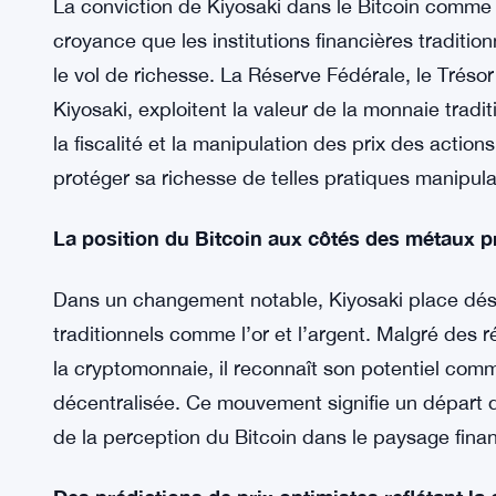
Cet endossement du gourou financier souligne u
d’investissement et met en évidence la montée
classe d’actifs redoutable.
Une défense décentralisée contre la manipulat
La conviction de Kiyosaki dans le Bitcoin comm
croyance que les institutions financières tradit
le vol de richesse. La Réserve Fédérale, le Trésor
Kiyosaki, exploitent la valeur de la monnaie tradit
la fiscalité et la manipulation des prix des action
protéger sa richesse de telles pratiques manipula
La position du Bitcoin aux côtés des métaux p