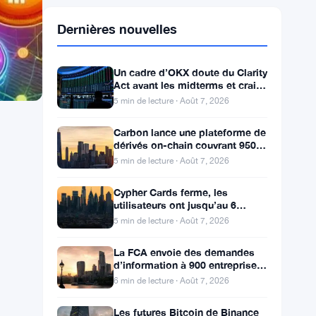
Dernières nouvelles
Un cadre d’OKX doute du Clarity
Act avant les midterms et craint
une chute du Bitcoin à 55 000 $
5 min de lecture · Août 7, 2026
Carbon lance une plateforme de
dérivés on-chain couvrant 950
marchés en TradFi et crypto
5 min de lecture · Août 7, 2026