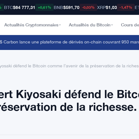
BTC
$64 777,31
BNB
$591,70
XRP
$1,03
E
%
+0,61%
-0,03%
-1,47%
Actualités Cryptomonnaies
Actualités du Bitcoin
Cours de
arbon lance une plateforme de dérivés on-chain couvrant 950 marchés
saki défend le Bitcoin comme l’avenir de la préservation de la riches
t Kiyosaki défend le Bitc
éservation de la richesse.