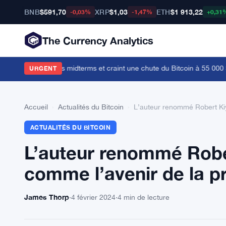
BNB
$591,70
XRP
$1,03
ETH
$1 913,22
-0,03%
-1,47%
+0,31
The Currency Analytics
ty Act avant les midterms et craint une chute du Bitcoin à 55 000 $
·
C
URGENT
Accueil
›
Actualités du Bitcoin
›
L’auteur renommé Robert Kiyo
ACTUALITÉS DU BITCOIN
L’auteur renommé Rober
comme l’avenir de la pr
James Thorp
·
4 février 2024
·
4 min de lecture