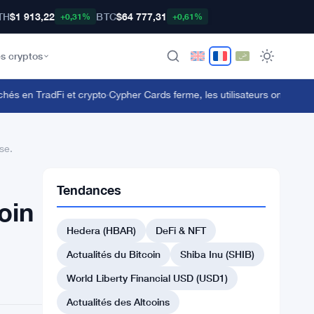
TH
$1 913,22
BTC
$64 777,31
+0,31%
+0,61%
s cryptos
 en TradFi et crypto
·
Cypher Cards ferme, les utilisateurs ont jusqu'au 
se.
Tendances
oin
Hedera (HBAR)
DeFi & NFT
Actualités du Bitcoin
Shiba Inu (SHIB)
World Liberty Financial USD (USD1)
Actualités des Altcoins