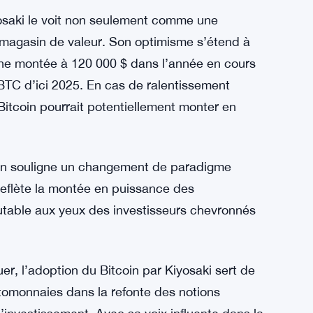
entionnels tels que les actions, les
mbrassé les qualités décentralisées et
serves antérieures sur la valeur intrinsèque du
or et l’argent comme outils financiers
un paysage économique incertain.
iyosaki le voit non seulement comme une
 magasin de valeur. Son optimisme s’étend à
une montée à 120 000 $ dans l’année en cours
 BTC d’ici 2025. En cas de ralentissement
Bitcoin pourrait potentiellement monter en