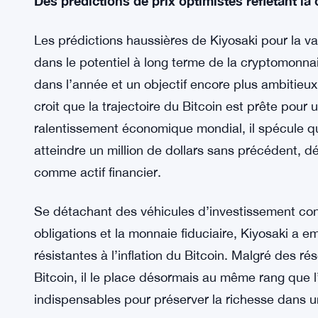
Dans un changement notable, Kiyosaki place désor
traditionnels comme l’or et l’argent. Malgré des r
la cryptomonnaie, il reconnaît son potentiel comme
décentralisée. Ce mouvement signifie un départ de
de la perception du Bitcoin dans le paysage finan
Des prédictions de prix optimistes reflétant la
Les prédictions haussières de Kiyosaki pour la va
dans le potentiel à long terme de la cryptomonn
dans l’année et un objectif encore plus ambitieux 
croit que la trajectoire du Bitcoin est prête pour
ralentissement économique mondial, il spécule qu
atteindre un million de dollars sans précédent, dé