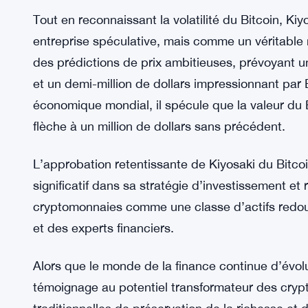
comme actif financier.
Se détachant des véhicules d’investissement conv
obligations et la monnaie fiduciaire, Kiyosaki a e
résistantes à l’inflation du Bitcoin. Malgré des ré
Bitcoin, il le place désormais au même rang que l’
indispensables pour préserver la richesse dans 
Tout en reconnaissant la volatilité du Bitcoin, K
entreprise spéculative, mais comme un véritable
des prédictions de prix ambitieuses, prévoyant 
et un demi-million de dollars impressionnant par
économique mondial, il spécule que la valeur du 
flèche à un million de dollars sans précédent.