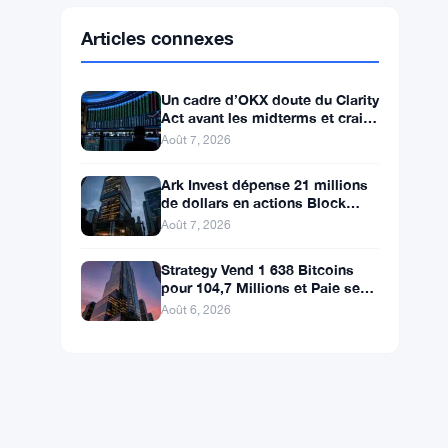
Ethereum
$1,913.22
ETH
▲ +0.31%
BNB
$591.70
BNB
▼ -0.03%
Solana
$73.8072
SOL
▲ +0.90%
XRP
$1.0293
XRP
▼ -1.47%
Articles connexes
Un cadre d’OKX doute du Clarity
Act avant les midterms et craint
une chute du Bitcoin à 55 000 $
Août 7, 2026
Ark Invest dépense 21 millions
de dollars en actions Block
malgré une chute de 6%
Août 7, 2026