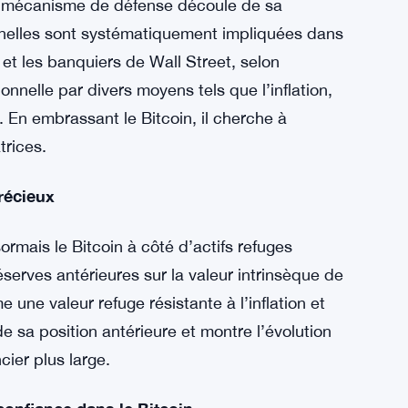
n changement de paradigme dans sa stratégie
 en puissance des cryptomonnaies comme une
ion financière
e mécanisme de défense découle de sa
ionnelles sont systématiquement impliquées dans
 et les banquiers de Wall Street, selon
ionnelle par divers moyens tels que l’inflation,
s. En embrassant le Bitcoin, il cherche à
trices.
récieux