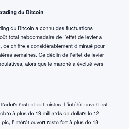
telle volatilité sans s’effondrer drastiquement
es fermetures forcées de nombreuses positions
n fait, les données de CryptoQuant montrent
vertes, mettant en évidence un engagement
 trading du Bitcoin
rading du Bitcoin a connu des fluctuations
oût total hebdomadaire de l’effet de levier a
t, ce chiffre a considérablement diminué pour
nières semaines. Ce déclin de l’effet de levier
culatives, alors que le marché a évolué vers