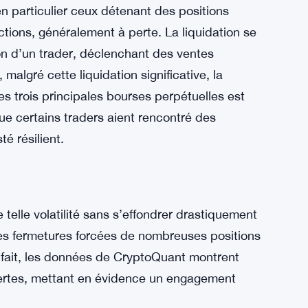
mentum a attiré l’attention des traders,
mentation notable de l’intérêt ouvert, qui a
ards de dollars de contrats à terme ont été
en particulier ceux détenant des positions
ctions, généralement à perte. La liquidation se
ion d’un trader, déclenchant des ventes
algré cette liquidation significative, la
es trois principales bourses perpétuelles est
ue certains traders aient rencontré des
té résilient.