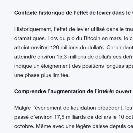
La résilience du marché
La capacité du marché du Bitcoin à résister à une 
indique sa force sous-jacente. Même au milieu d
à terme, l’intérêt des traders n’a pas diminué. E
que de nouvelles positions continuent d’être ou
robuste de la communauté des traders.
Contexte historique de l’effet de levier dans le
Historiquement, l’effet de levier utilisé dans le t
dramatiques. Lors du pic du Bitcoin en mars, le c
atteint environ 120 millions de dollars. Cependan
atteindre environ 15,3 millions de dollars ces der
indique un éloignement des positions longues spé