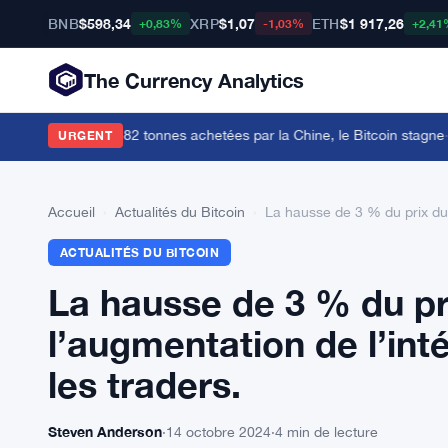
BNB
$598,34
XRP
$1,07
ETH
$1 917,26
+0,83%
-1,03%
+2,41
The Currency Analytics
x semaines avec 82 tonnes achetées par la Chine, le Bitcoin stagne
·
Une
URGENT
Accueil
›
Actualités du Bitcoin
›
La hausse de 3 % du prix du B
ACTUALITÉS DU BITCOIN
La hausse de 3 % du pr
l’augmentation de l’inté
les traders.
Steven Anderson
·
14 octobre 2024
·
4 min de lecture