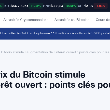
BTC
$64 795,61
BNB
$598,34
XRP
$1,07
E
%
+1,03%
+0,83%
-1,03%
Actualités Cryptomonnaies
Actualités du Bitcoin
Cours de
 faille de Coldcard siphonne 114 millions de dollars de 5 200 portefeuill
itcoin stimule l’augmentation de l’intérêt ouvert : points clés pour les
ix du Bitcoin stimule
rêt ouvert : points clés po