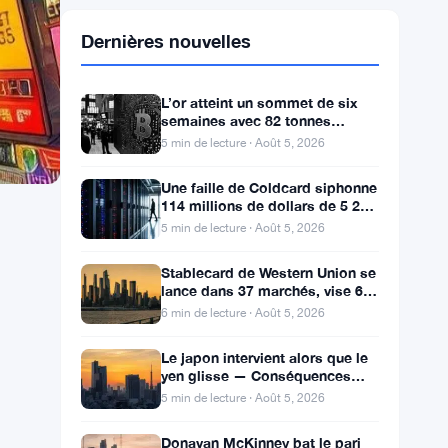
Dernières nouvelles
L’or atteint un sommet de six
semaines avec 82 tonnes
achetées par la Chine, le Bitcoin
5 min de lecture · Août 5, 2026
stagne
Une faille de Coldcard siphonne
114 millions de dollars de 5 200
portefeuilles, renforçant l’attrait
5 min de lecture · Août 5, 2026