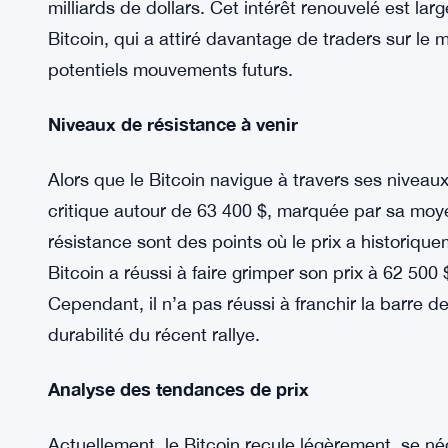
une phase plus limitée.
Comprendre l’augmentation de l’intérêt ouvert
Malgré l’événement de liquidation précédent, les t
passé d’environ 17,5 milliards de dollars le 10 oct
octobre. Même avec une légère baisse depuis ce pi
milliards de dollars. Cet intérêt renouvelé est la
Bitcoin, qui a attiré davantage de traders sur le 
potentiels mouvements futurs.
Niveaux de résistance à venir
Alors que le Bitcoin navigue à travers ses niveaux 
critique autour de 63 400 $, marquée par sa moy