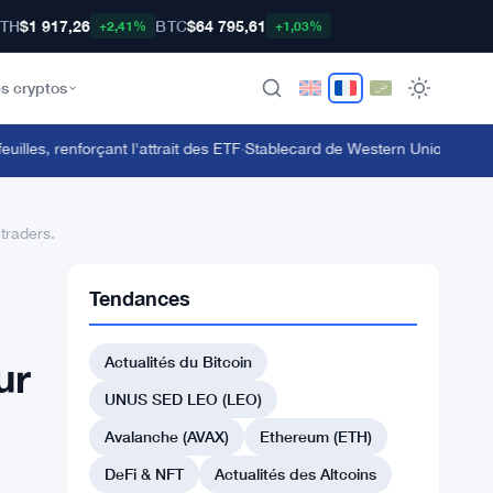
TH
$1 917,26
BTC
$64 795,61
+2,41%
+1,03%
s cryptos
es, renforçant l'attrait des ETF
·
Stablecard de Western Union se lance d
 traders.
Tendances
Actualités du Bitcoin
ur
UNUS SED LEO (LEO)
Avalanche (AVAX)
Ethereum (ETH)
DeFi & NFT
Actualités des Altcoins