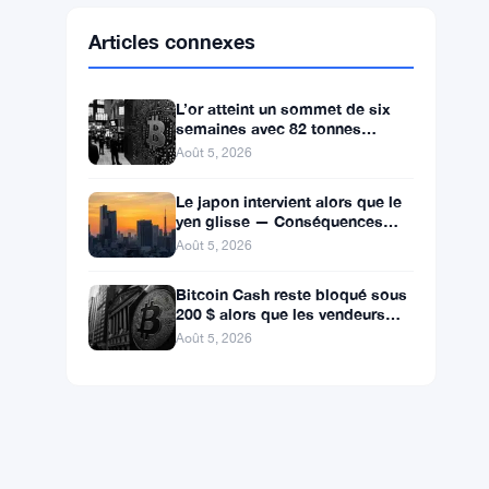
Ethereum
$1,917.26
ETH
▲ +2.41%
BNB
$598.34
BNB
▲ +0.83%
Solana
$74.3180
SOL
▲ +0.29%
XRP
$1.0675
XRP
▼ -1.03%
Articles connexes
L’or atteint un sommet de six
semaines avec 82 tonnes
achetées par la Chine, le Bitcoin
Août 5, 2026
stagne
Le japon intervient alors que le
yen glisse — Conséquences
pour les trades de portage
Août 5, 2026