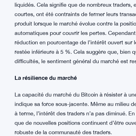
niveaux de résistance clés. Ce changement de mo
entraînant une activité d’achat accrue et une aug
atteint plus de 19 milliards de dollars.
L’événement de liquidation
Lors du récent rallye du Bitcoin, environ 2,5 milli
liquidés. Cela signifie que de nombreux traders, 
courtes, ont été contraints de fermer leurs transa
produit lorsque le marché évolue contre la posit
automatiques pour couvrir les pertes. Cependant, m
réduction en pourcentage de l’intérêt ouvert sur l
restée inférieure à 5 %. Cela suggère que, bien q
difficultés, le sentiment général du marché est res