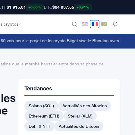
ETH
$1 915,61
BTC
$64 937,55
+0,68%
+0,91%
s cryptos
oix pour le projet de loi crypto
·
Bitget vise le Bhoutan avec un accord 
i estime que le marché haussier entre dans sa phase de
Tendances
 les
Solana (SOL)
Actualités des Altcoins
me
Ethereum (ETH)
Stellar (XLM)
DeFi & NFT
Actualités du Bitcoin