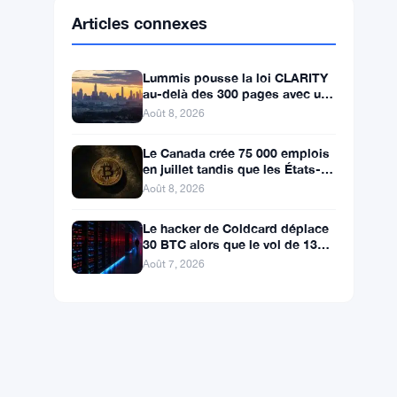
Articles connexes
Lummis pousse la loi CLARITY
au-delà des 300 pages avec un
vote en septembre
Août 8, 2026
Le Canada crée 75 000 emplois
en juillet tandis que les États-
Unis en perdent 23 000, Bitcoin
Août 8, 2026
reste à 65K
Le hacker de Coldcard déplace
30 BTC alors que le vol de 130
millions de dollars entre dans
Août 7, 2026
une nouvelle phase