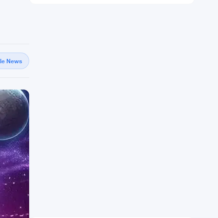
gle News