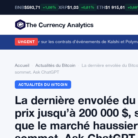
BNB
$593,71
XRP
$1,03
ETH
$1 915,61
+1,08%
+0,81%
+0,6
The Currency Analytics
tes de bookmaker sur les contrats d'événements de Kalshi et Polymark
URGENT
Accueil
›
Actualités du Bitcoin
›
La dernière envolée du Bitco
sommet. Ask ChatGPT
ACTUALITÉS DU BITCOIN
La dernière envolée du 
prix jusqu’à 200 000 $,
que le marché haussier
sommet. Ask ChatGPT