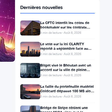
Dernières nouvelles
La CFTC interdit les cotes de
bookmaker sur les contrats
d’événements de Kalshi et
5 min de lecture · Août 8, 2026
Polymarket
Le vote sur la loi CLARITY
reporté à septembre face au
seuil des 60 voix pour le projet
5 min de lecture · Août 8, 2026
de loi crypto
Bitget vise le Bhoutan avec un
accord sur la ville de pleine
conscience de Gelephu
5 min de lecture · Août 8, 2026
La faille du portefeuille matériel
Coldcard dépasse 100 M$ alors
que les pertes cryptos de juillet
5 min de lecture · Août 8, 2026
atteignent
Bridge de Stripe obtient une