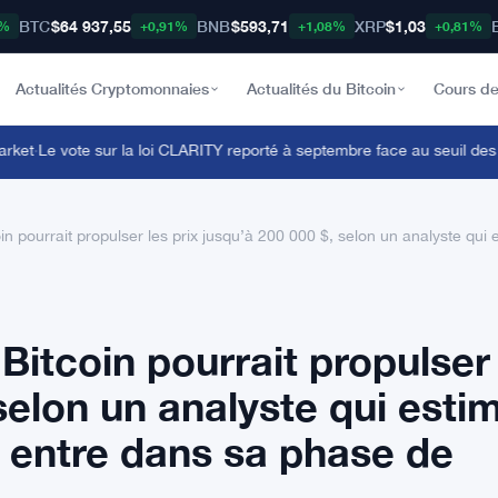
BTC
$64 937,55
BNB
$593,71
XRP
$1,03
8%
+0,91%
+1,08%
+0,81%
Actualités Cryptomonnaies
Actualités du Bitcoin
Cours de
et
·
Le vote sur la loi CLARITY reporté à septembre face au seuil des 60 v
in pourrait propulser les prix jusqu’à 200 000 $, selon un analyste qu
Bitcoin pourrait propulser
 selon un analyste qui esti
 entre dans sa phase de