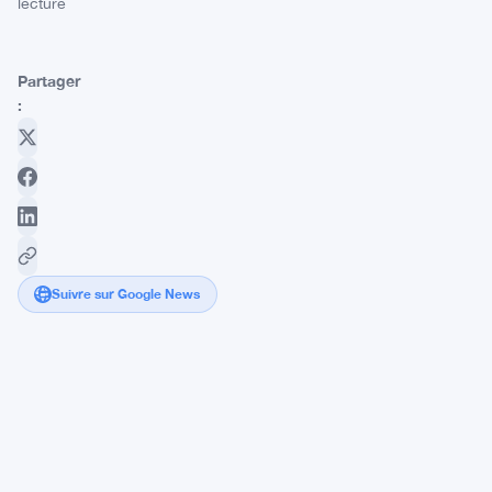
lecture
Partager
:
Suivre sur Google News
Kevin
Warsh
Rejoint
la
Fed
: