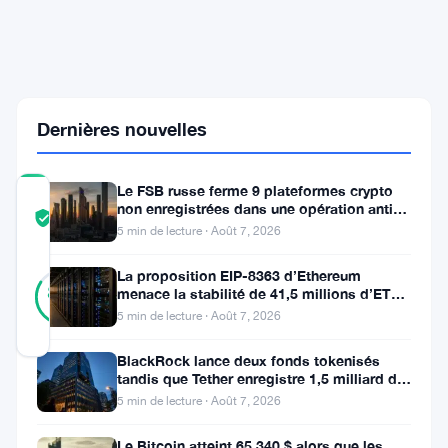
Son
Portefeuille
Bitcoin
Fait
Jaser
les
Marchés
Dernières nouvelles
Le FSB russe ferme 9 plateformes crypto
COMMUNITY
non enregistrées dans une opération anti-
TRUST
Vérifié
fraude à Moscou
5 min de lecture · Août 7, 2026
SCORE
19
La proposition EIP-8363 d’Ethereum
Vérifié
84
votes
menace la stabilité de 41,5 millions d’ETH
%
stakés et de la DeFi
RÉEL
5 min de lecture · Août 7, 2026
Mis à jour 3 mois il y a
BlackRock lance deux fonds tokenisés
tandis que Tether enregistre 1,5 milliard de
Le
bénéfices au T2
5 min de lecture · Août 7, 2026
Sénat
Le Bitcoin atteint 65 340 $ alors que les