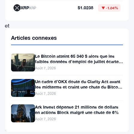
Réserve
XRP
$1.0238
XRP
▼ -1.04%
fédérale,
et
ça
Articles connexes
change
pas
Le Bitcoin atteint 65 340 $ alors que les
faibles données d’emploi de juillet écartent
mal
une hausse des taux en
Août 7, 2026
de
choses
Un cadre d’OKX doute du Clarity Act avant
les midterms et craint une chute du Bitcoin
pour
à 55 000 $
Août 7, 2026
l’écosystème
Ark Invest dépense 21 millions de dollars
crypto.
en actions Block malgré une chute de 6%
Le
Août 7, 2026
gars