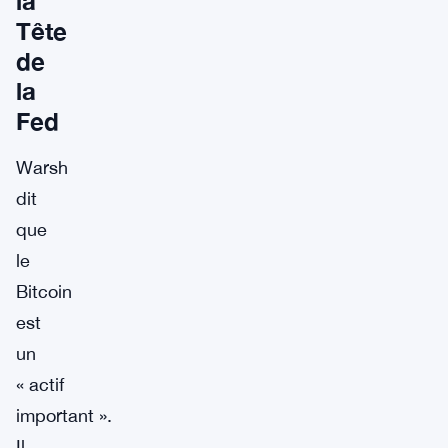
la
Tête
de
la
Fed
Warsh
dit
que
le
Bitcoin
est
un
« actif
important ».
Il