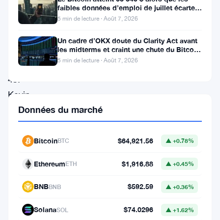
a
faibles données d’emploi de juillet écartent
une hausse des taux en
voté
5 min de lecture · Août 7, 2026
mardi.
Un cadre d’OKX doute du Clarity Act avant
51
les midterms et craint une chute du Bitcoin
à 55 000 $
5 min de lecture · Août 7, 2026
contre
45.
Kevin
Données du marché
Warsh
entre
au
Bitcoin
$64,921.56
BTC
▲ +0.78%
Conseil
Ethereum
$1,916.88
ETH
▲ +0.45%
des
gouverneurs
BNB
$592.59
BNB
▲ +0.36%
de
Solana
$74.0296
SOL
▲ +1.62%
la