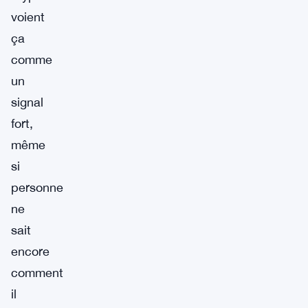
voient
ça
comme
un
signal
fort,
même
si
personne
ne
sait
encore
comment
il