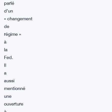
parlé
d’un
« changement
de
régime »
à
la
Fed.
Il
a
aussi
mentionné
une
ouverture
à