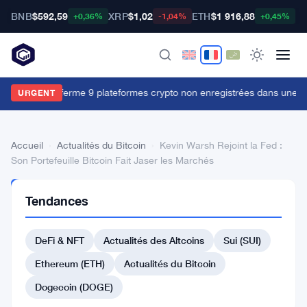
BNB
$592,59
XRP
$1,02
ETH
$1 916,88
B
+0,36%
-1,04%
+0,45%
e FSB russe ferme 9 plateformes crypto non enregistrées dans une op
URGENT
Accueil
›
Actualités du Bitcoin
›
Kevin Warsh Rejoint la Fed :
Son Portefeuille Bitcoin Fait Jaser les Marchés
ACTUALITÉS
Tendances
DU BITCOIN
Kevin
DeFi & NFT
Actualités des Altcoins
Sui (SUI)
Warsh
Rejoint
Ethereum (ETH)
Actualités du Bitcoin
la
Dogecoin (DOGE)
Fed