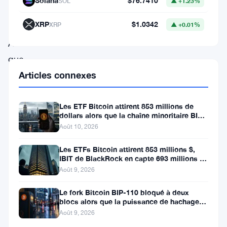
Solana
$76.7410
SOL
▲ +1.23%
dernier
XRP
$1.0342
XRP
▲ +0.01%
mois.
Alors
que
le
Articles connexes
marché
connaît
Les ETF Bitcoin attirent 853 millions de
dollars alors que la chaîne minoritaire BIP-
une
110 meurt après deux
Août 10, 2026
tendance
Les ETFs Bitcoin attirent 853 millions $,
haussière,
IBIT de BlackRock en capte 693 millions en
une semaine
il
Août 9, 2026
est
Le fork Bitcoin BIP-110 bloqué à deux
essentiel
blocs alors que la puissance de hachage
se fait rare
Août 9, 2026
d’explorer