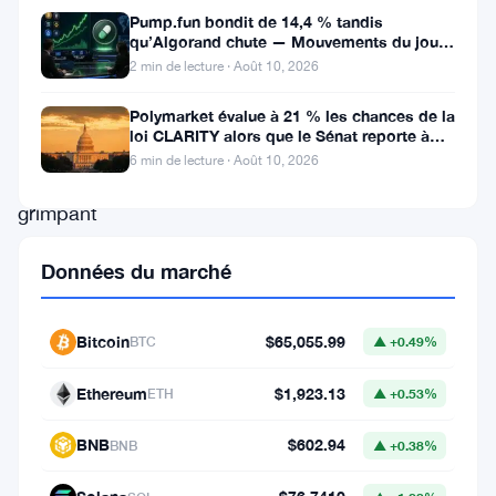
avec
Pump.fun bondit de 14,4 % tandis
une
qu’Algorand chute — Mouvements du jour
10 août
2 min de lecture · Août 10, 2026
augmentation
de
Polymarket évalue à 21 % les chances de la
loi CLARITY alors que le Sénat reporte à
prix
septembre
6 min de lecture · Août 10, 2026
notable,
grimpant
de
Données du marché
près
de
Bitcoin
$65,055.99
BTC
▲ +0.49%
10
%
Ethereum
$1,923.13
ETH
▲ +0.53%
au
BNB
$602.94
BNB
▲ +0.38%
cours
du