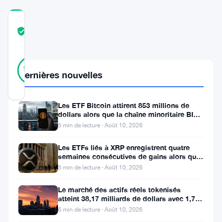
COMMUNITY
TRUST
Vérifié
SCORE
21
Vérifié
95
votes
%
Dernières nouvelles
RÉEL
Mis à jour 2 ans il y a
Les ETF Bitcoin attirent 853 millions de
dollars alors que la chaîne minoritaire BIP-
Bitcoin
110 meurt après deux
5 min de lecture · Août 10, 2026
a
captivé
Les ETFs liés à XRP enregistrent quatre
semaines consécutives de gains alors que
le
le prix teste le support à 1
5 min de lecture · Août 10, 2026
monde
Le marché des actifs réels tokenisés
des
atteint 38,17 milliards de dollars avec 1,7
million de détenteurs
cryptomonnaies
6 min de lecture · Août 10, 2026