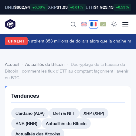
BNB
$602,94
XRP
$1,03
ETH
$1 923,13
B
+0,38%
+0,01%
+0,53%
es ETF Bitcoin attirent 853 millions de dollars alors que la chaîne min
URGENT
Accueil
›
Actualités du Bitcoin
›
Décryptage de la hausse du
Bitcoin : comment les flux d’ETF au comptant façonnent l’avenir
du BTC
ACTUALITÉS
Tendances
DU BITCOIN
Décryptage
Cardano (ADA)
DeFi & NFT
XRP (XRP)
de
la
BNB (BNB)
Actualités du Bitcoin
hausse
Actualités des Altcoins