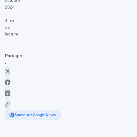
octobre
2024
·
4 min
de
lecture
Partager
:
Suivre sur Google News