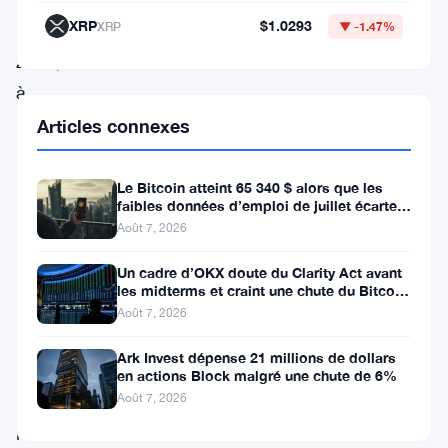
XRP
$1.0293
XRP
▼ -1.47%
l’année
2026,
à
la
Articles connexes
suite
d’une
Le Bitcoin atteint 65 340 $ alors que les
faibles données d’emploi de juillet écartent
augmentation
une hausse des taux en
Août 7, 2026
spectaculaire
Un cadre d’OKX doute du Clarity Act avant
de
les midterms et craint une chute du Bitcoin
l’intérêt
à 55 000 $
Août 7, 2026
des
Ark Invest dépense 21 millions de dollars
investisseurs
en actions Block malgré une chute de 6%
Août 7, 2026
pour
les