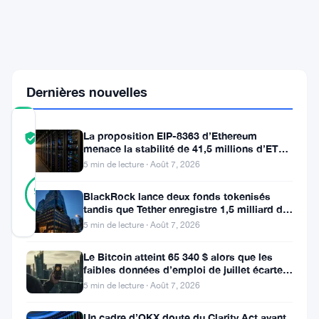
le
commerce
du
Bitcoin
en
2026
Dernières nouvelles
COMMUNITY
La proposition EIP-8363 d’Ethereum
TRUST
Vérifié
menace la stabilité de 41,5 millions d’ETH
SCORE
stakés et de la DeFi
5 min de lecture · Août 7, 2026
24
Vérifié
96
votes
%
BlackRock lance deux fonds tokenisés
RÉEL
tandis que Tether enregistre 1,5 milliard de
Mis à jour 10 mois il y a
bénéfices au T2
5 min de lecture · Août 7, 2026
Le Bitcoin atteint 65 340 $ alors que les
La
faibles données d’emploi de juillet écartent
une hausse des taux en
société
5 min de lecture · Août 7, 2026
financière
Un cadre d’OKX doute du Clarity Act avant