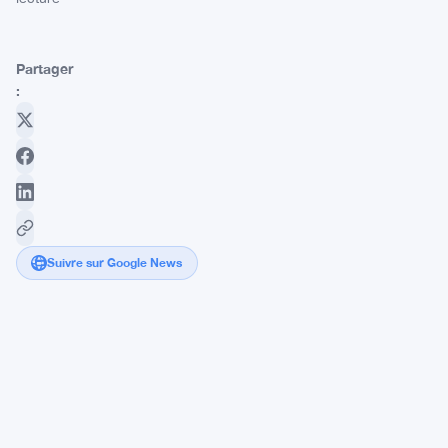
Partager
:
Suivre sur Google News
Charles
Schwab
se
prépare
à
révolutionner