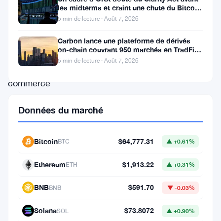
Charles
les midterms et craint une chute du Bitcoin
à 55 000 $
5 min de lecture · Août 7, 2026
Schwab
prévoit
Carbon lance une plateforme de dérivés
on-chain couvrant 950 marchés en TradFi et
d’introduire
crypto
5 min de lecture · Août 7, 2026
le
commerce
au
Données du marché
comptant
du
Bitcoin
$64,777.31
BTC
▲ +0.61%
Bitcoin
dans
Ethereum
$1,913.22
ETH
▲ +0.31%
la
BNB
$591.70
BNB
▼ -0.03%
première
moitié
Solana
$73.8072
SOL
▲ +0.90%
de