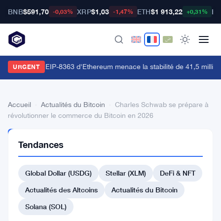
BNB
$591,70
XRP
$1,03
ETH
$1 913,22
BT
-0,03%
-1,47%
+0,31%
a proposition EIP-8363 d'Ethereum menace la stabilité de 41,5 million
URGENT
Accueil
›
Actualités du Bitcoin
›
Charles Schwab se prépare à
révolutionner le commerce du Bitcoin en 2026
ACTUALITÉS
Tendances
DU BITCOIN
Charles
Global Dollar (USDG)
Stellar (XLM)
DeFi & NFT
Schwab
se
Actualités des Altcoins
Actualités du Bitcoin
prépare
Solana (SOL)
à