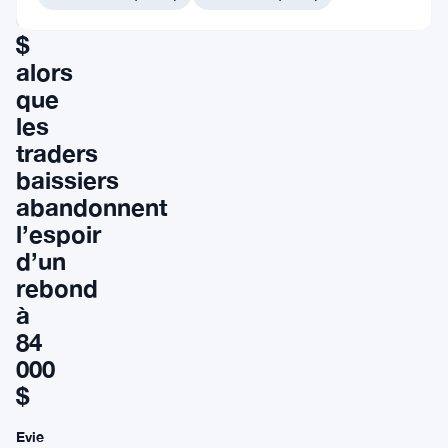
000
$
alors
que
les
traders
baissiers
abandonnent
l’espoir
d’un
rebond
à
84
000
$
Evie