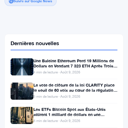
Suivre sur Google News
Bitcoin
chute
à
55
Dernières nouvelles
000
$
alors
Une Baleine Ethereum Perd 19 Millions de
que
Dollars en Vendant 7 323 ETH Après Trois
les
Ans de Staking
traders
4 min de lecture · Août 9, 2026
baissiers
abandonnent
Le vote de clôture de la loi CLARITY place
l'espoir
le seuil de 60 voix au cœur de la régulation
d'un
crypto
5 min de lecture · Août 9, 2026
rebond
à
Les ETFs Bitcoin Spot aux États-Unis
84
attirent 1 milliard de dollars en une
000
semaine, la faille de 116 millions
$
5 min de lecture · Août 9, 2026