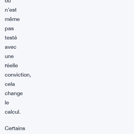
ou
n’est
même
pas
testé
avec
une
réelle
conviction,
cela
change
le
calcul.
Certains