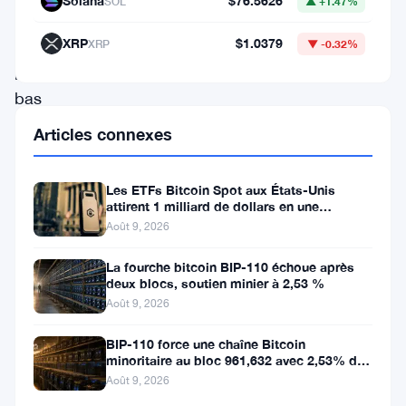
Solana
$76.5626
SOL
▲ +1.47%
C’est
un
XRP
$1.0379
XRP
▼ -0.32%
plus
bas
de
Articles connexes
plusieurs
mois,
Les ETFs Bitcoin Spot aux États-Unis
attirent 1 milliard de dollars en une
et
semaine, la faille de 116 millions
Août 9, 2026
le
marché
La fourche bitcoin BIP-110 échoue après
deux blocs, soutien minier à 2,53 %
ne
Août 9, 2026
le
BIP-110 force une chaîne Bitcoin
prend
minoritaire au bloc 961,632 avec 2,53% de
soutien des mineurs
pas
Août 9, 2026