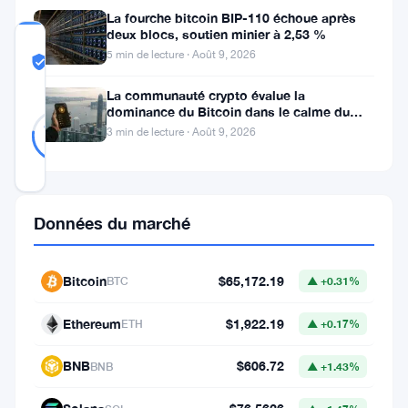
La fourche bitcoin BIP-110 échoue après
deux blocs, soutien minier à 2,53 %
COMMUNITY
5 min de lecture · Août 9, 2026
TRUST
Probablement Réel
SCORE
La communauté crypto évalue la
dominance du Bitcoin dans le calme du
Probablement
35
week-end
77
votes
Réel
3 min de lecture · Août 9, 2026
%
RÉEL
Mis à jour 2 mois il y a
Données du marché
Le
Bitcoin
a
Bitcoin
$65,172.19
BTC
▲ +0.31%
atteint
Ethereum
$1,922.19
ETH
▲ +0.17%
55
000
BNB
$606.72
BNB
▲ +1.43%
$.