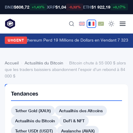
BNB
$606,72
XRP
$1,04
ETH
$1 922,19
B
+1,43%
-0,32%
+0,17%
ne Baleine Ethereum Perd 19 Millions de Dollars en Vendant 7 323 ET
URGENT
Accueil
›
Actualités du Bitcoin
›
Bitcoin chute à 55 000 $ alors
que les traders baissiers abandonnent l’espoir d’un rebond à 84
000 $
ACTUALITÉS
Tendances
DU BITCOIN
Bitcoin
Tether Gold (XAUt)
Actualités des Altcoins
chute
à
Actualités du Bitcoin
DeFi & NFT
55
Tether USDt (USDT)
Avalanche (AVAX)