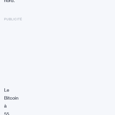
nord.
PUBLICITÉ
Le
Bitcoin
à
55