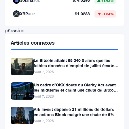
Solana
$74.0296
SOL
▲ +1.62%
période
difficile
XRP
$1.0238
XRP
▼ -1.04%
de
pression
vendeuse
Articles connexes
plus
tôt
Le Bitcoin atteint 65 340 $ alors que les
ce
faibles données d’emploi de juillet écartent
une hausse des taux en
Août 7, 2026
printemps,
la
Un cadre d’OKX doute du Clarity Act avant
les midterms et craint une chute du Bitcoin
monnaie
à 55 000 $
Août 7, 2026
a
Ark Invest dépense 21 millions de dollars
repris
en actions Block malgré une chute de 6%
de
Août 7, 2026
la