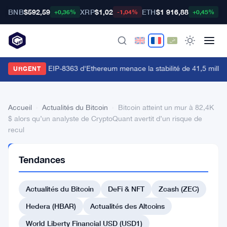
BNB
$592,59
XRP
$1,02
ETH
$1 916,88
B
+0,36%
-1,04%
+0,45%
La proposition EIP-8363 d'Ethereum menace la stabilité de 41,5 million
URGENT
Accueil
›
Actualités du Bitcoin
›
Bitcoin atteint un mur à 82,4K
$ alors qu’un analyste de CryptoQuant avertit d’un risque de
recul
ACTUALITÉS
Tendances
DU BITCOIN
Bitcoin
Actualités du Bitcoin
DeFi & NFT
Zcash (ZEC)
atteint
un
Hedera (HBAR)
Actualités des Altcoins
mur
World Liberty Financial USD (USD1)