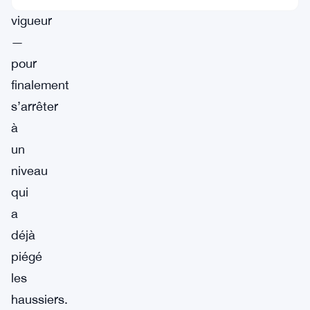
vigueur
—
pour
finalement
s’arrêter
à
un
niveau
qui
a
déjà
piégé
les
haussiers.