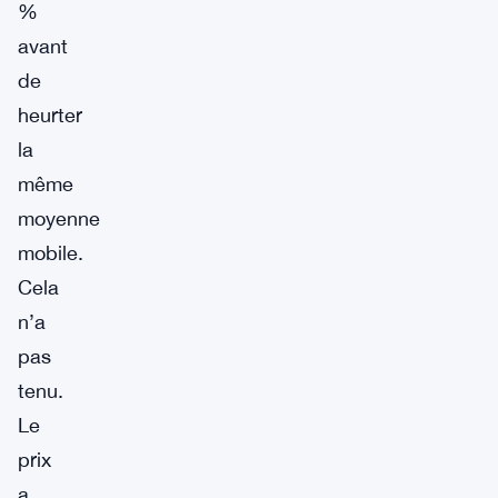
%
avant
de
heurter
la
même
moyenne
mobile.
Cela
n’a
pas
tenu.
Le
prix
a