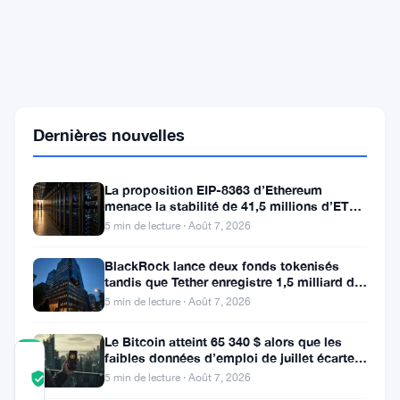
Bitcoin
atteint
un
mur
à
82,4K
$
Dernières nouvelles
alors
qu'un
analyste
La proposition EIP-8363 d’Ethereum
de
menace la stabilité de 41,5 millions d’ETH
CryptoQuant
stakés et de la DeFi
avertit
5 min de lecture · Août 7, 2026
d'un
risque
BlackRock lance deux fonds tokenisés
de
tandis que Tether enregistre 1,5 milliard de
recul
bénéfices au T2
5 min de lecture · Août 7, 2026
Le Bitcoin atteint 65 340 $ alors que les
faibles données d’emploi de juillet écartent
COMMUNITY
une hausse des taux en
5 min de lecture · Août 7, 2026
TRUST
Vérifié
SCORE