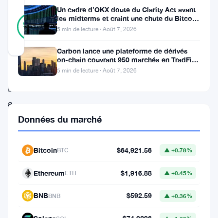
Un cadre d’OKX doute du Clarity Act avant
38
les midterms et craint une chute du Bitcoin
Vérifié
92
votes
à 55 000 $
%
5 min de lecture · Août 7, 2026
RÉEL
Mis à jour 3 mois il y a
Carbon lance une plateforme de dérivés
on-chain couvrant 950 marchés en TradFi et
crypto
5 min de lecture · Août 7, 2026
Le
Bitcoin
a
foncé
Données du marché
droit
dans
Bitcoin
$64,921.56
BTC
▲ +0.78%
un
Ethereum
$1,916.88
ETH
▲ +0.45%
mur.
Après
BNB
$592.59
BNB
▲ +0.36%
une