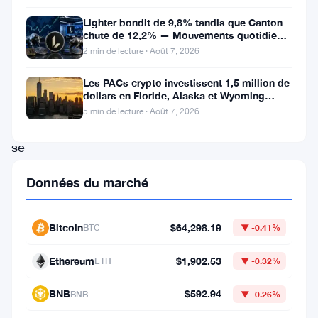
traders
Lighter bondit de 9,8% tandis que Canton
chute de 12,2% — Mouvements quotidiens
abordent
du 7 août
2 min de lecture · Août 7, 2026
le
week-
Les PACs crypto investissent 1,5 million de
dollars en Floride, Alaska et Wyoming
end
après un revers au Michigan
5 min de lecture · Août 7, 2026
en
se
concentrant
Données du marché
sur
des
Bitcoin
$64,298.19
BTC
▼ -0.41%
niveaux
techniques
Ethereum
$1,902.53
ETH
▼ -0.32%
clés
BNB
$592.94
BNB
▼ -0.26%
pour