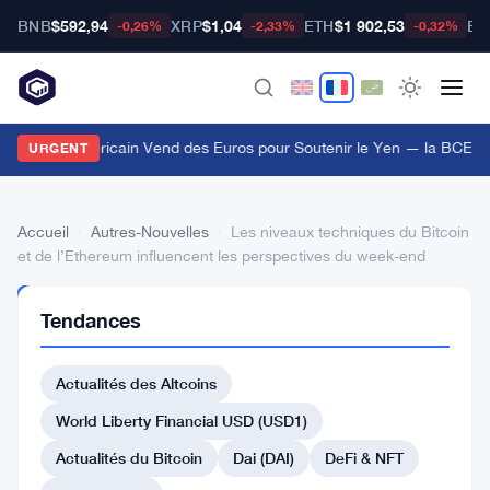
BNB
$592,94
XRP
$1,04
ETH
$1 902,53
BT
-0,26%
-2,33%
-0,32%
e Trésor Américain Vend des Euros pour Soutenir le Yen — la BCE I
URGENT
Accueil
›
Autres-Nouvelles
›
Les niveaux techniques du Bitcoin
et de l’Ethereum influencent les perspectives du week-end
AUTRES-
Tendances
NOUVELLES
Les
Actualités des Altcoins
niveaux
techniques
World Liberty Financial USD (USD1)
du
Actualités du Bitcoin
Dai (DAI)
DeFi & NFT
Bitcoin