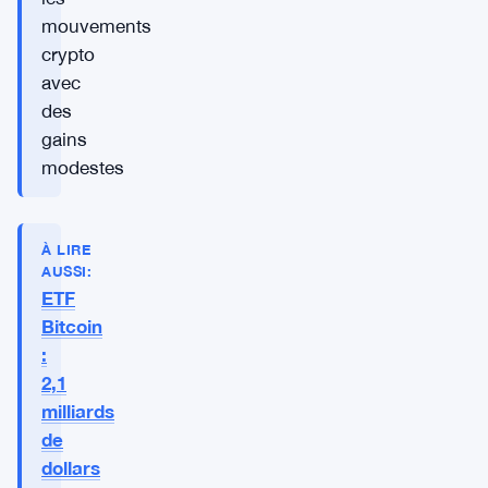
mouvements
crypto
avec
des
gains
modestes
À LIRE
AUSSI:
ETF
Bitcoin
:
2,1
milliards
de
dollars