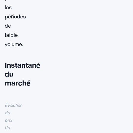
les
périodes
de
faible
volume.
Instantané
du
marché
Évolution
du
prix
du