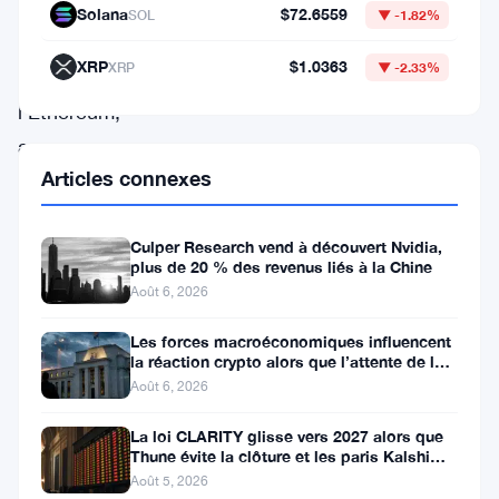
le
Solana
$72.6559
SOL
▼ -1.82%
Bitcoin
XRP
$1.0363
XRP
▼ -2.33%
et
l’Ethereum,
avec
Articles connexes
une
attention
Culper Research vend à découvert Nvidia,
particulière
plus de 20 % des revenus liés à la Chine
sur
Août 6, 2026
les
Les forces macroéconomiques influencent
zones
la réaction crypto alors que l’attente de la
Fed se poursuit
de
Août 6, 2026
support
La loi CLARITY glisse vers 2027 alors que
et
Thune évite la clôture et les paris Kalshi
évoluent
Août 5, 2026
de