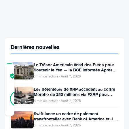
et
de
l'Ethereum
influencent
les
perspectives
du
week-
Dernières nouvelles
end
Le Trésor Américain Vend des Euros pour
Soutenir le Yen — la BCE Informée Après
COMMUNITY
Coup
TRUST
Vérifié
5 min de lecture · Août 7, 2026
SCORE
Les détenteurs de XRP accèdent au coffre
45
Morpho de 280 millions via FXRP pour
Vérifié
96
votes
%
emprunter des RLUSD
5 min de lecture · Août 7, 2026
RÉEL
Mis à jour 2 mois il y a
Swift lance un cadre de paiement
transfrontalier avec Bank of America et J.P.
Morgan dans 25 pays
Les
5 min de lecture · Août 7, 2026