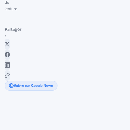
de
lecture
Partager
:
Suivre sur Google News
Les
niveaux
techniques
du
Bitcoin