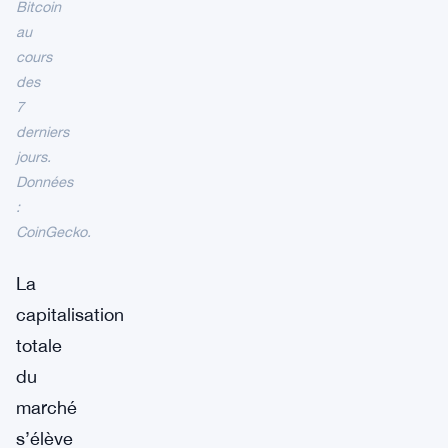
Bitcoin
au
cours
des
7
derniers
jours.
Données
:
CoinGecko.
La
capitalisation
totale
du
marché
s’élève