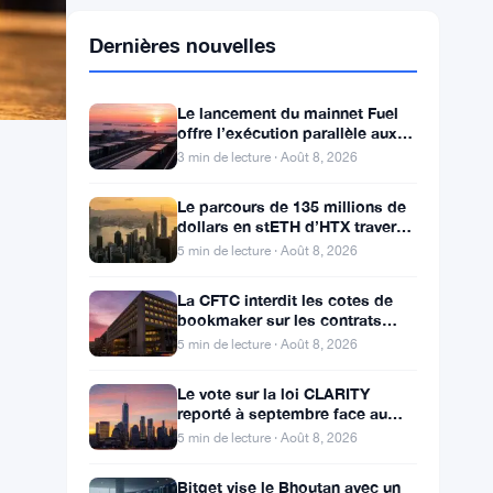
Dernières nouvelles
Le lancement du mainnet Fuel
offre l’exécution parallèle aux
développeurs d’Ethereum
3 min de lecture · Août 8, 2026
Le parcours de 135 millions de
dollars en stETH d’HTX traverse
des adresses Poloniex
5 min de lecture · Août 8, 2026