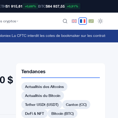
ETH
$1 915,61
BTC
$64 937,55
+0,68%
+0,91%
s cryptos
iex
·
La CFTC interdit les cotes de bookmaker sur les contrats d'événem
Tendances
0 $
Actualités des Altcoins
Actualités du Bitcoin
Tether USDt (USDT)
Canton (CC)
DeFi & NFT
Bitcoin (BTC)