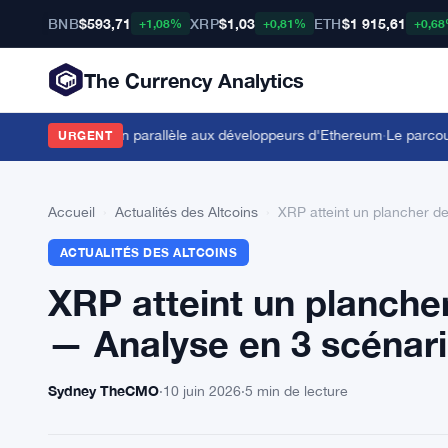
BNB
$593,71
XRP
$1,03
ETH
$1 915,61
+1,08%
+0,81%
+0,6
The Currency Analytics
offre l'exécution parallèle aux développeurs d'Ethereum
·
Le parcours 
URGENT
Accueil
›
Actualités des Altcoins
›
XRP atteint un plancher d
ACTUALITÉS DES ALTCOINS
XRP atteint un plancher
— Analyse en 3 scénar
Sydney TheCMO
·
10 juin 2026
·
5 min de lecture