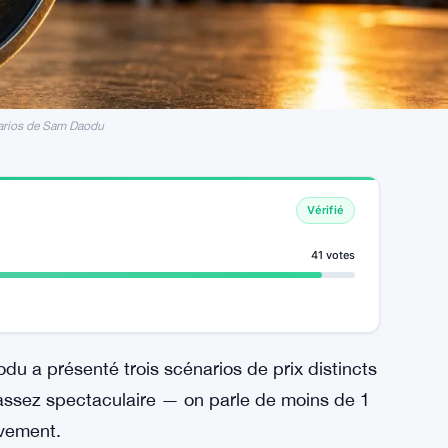
narios de Sam Daodu
Vérifié
41 votes
du a présenté trois scénarios de prix distincts
 assez spectaculaire — on parle de moins de 1
uvement.