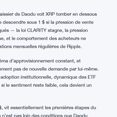
 près de 0,90 $ alors que les analystes
s de 1,50 $, peut-être en
 baissier de Daodu voit XRP tomber en dessous
de descendre sous 1 $ si la pression de vente
ués — la loi CLARITY stagne, la pression
nue, et le comportement des acheteurs ne
tions mensuelles régulières de Ripple.
chéma d’approvisionnement constant, et