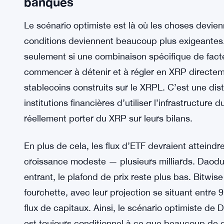
À noter : Standard Chartered a un objectif de 7 
dans les conditions actuelles. Sa fourchette de 3
situation actuelle, et elle ne nécessite rien de pa
Le scénario optimiste : 7 $ à 10 $
banques
Le scénario optimiste est là où les choses devien
conditions deviennent beaucoup plus exigeantes.
seulement si une combinaison spécifique de fact
commencer à détenir et à régler en XRP directem
stablecoins construits sur le XRPL. C’est une dist
institutions financières d’utiliser l’infrastructure 