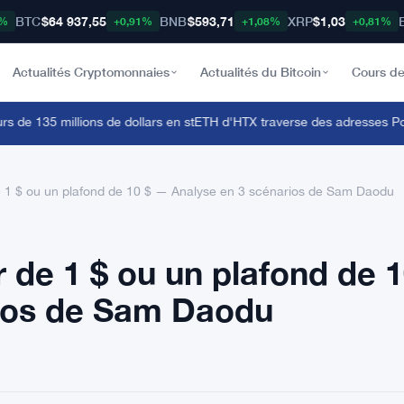
BTC
$64 937,55
BNB
$593,71
XRP
$1,03
8%
+0,91%
+1,08%
+0,81%
Actualités Cryptomonnaies
Actualités du Bitcoin
Cours de
de 135 millions de dollars en stETH d'HTX traverse des adresses Polon
e 1 $ ou un plafond de 10 $ — Analyse en 3 scénarios de Sam Daodu
 de 1 $ ou un plafond de 1
ios de Sam Daodu