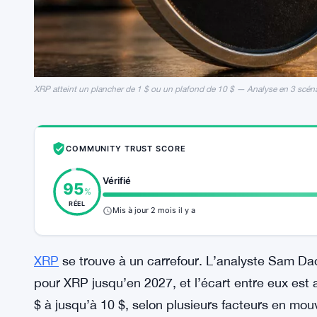
XRP atteint un plancher de 1 $ ou un plafond de 10 $ — Analyse en 3 scé
COMMUNITY TRUST SCORE
Vérifié
95
%
RÉEL
Mis à jour 2 mois il y a
XRP
se trouve à un carrefour. L’analyste Sam Dao
pour XRP jusqu’en 2027, et l’écart entre eux est
$ à jusqu’à 10 $, selon plusieurs facteurs en mo