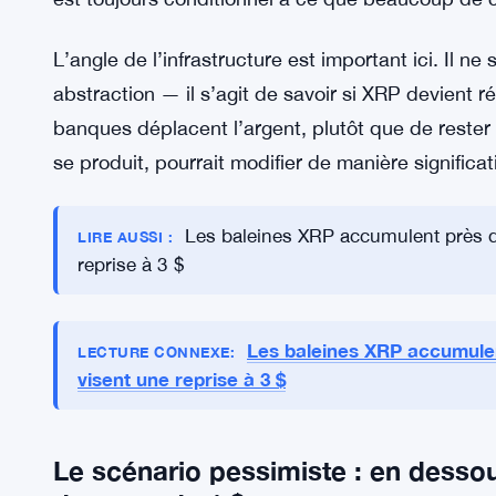
réellement porter du XRP sur leurs bilans.
En plus de cela, les flux d’ETF devraient atteindre
croissance modeste — plusieurs milliards. Daodu 
entrant, le plafond de prix reste plus bas. Bitw
fourchette, avec leur projection se situant entre
flux de capitaux. Ainsi, le scénario optimiste de 
est toujours conditionnel à ce que beaucoup de
L’angle de l’infrastructure est important ici. Il 
abstraction — il s’agit de savoir si XRP devient r
banques déplacent l’argent, plutôt que de rester
se produit, pourrait modifier de manière significa
Les baleines XRP accumulent près de
LIRE AUSSI :