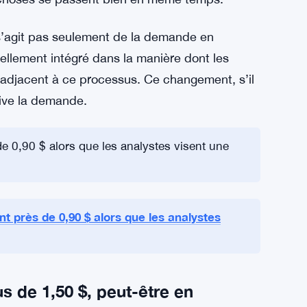
 plusieurs milliards de dollars. Pas une
est assez clair que sans ce type de capital
ise a une perspective comparable dans cette
 9 $ et 10 $ grâce à une adoption accrue et des
Daodu n’est pas complètement farfelu, mais il
 choses se passent bien en même temps.
ne s’agit pas seulement de la demande en
éellement intégré dans la manière dont les
 adjacent à ce processus. Ce changement, s’il
tive la demande.
 0,90 $ alors que les analystes visent une