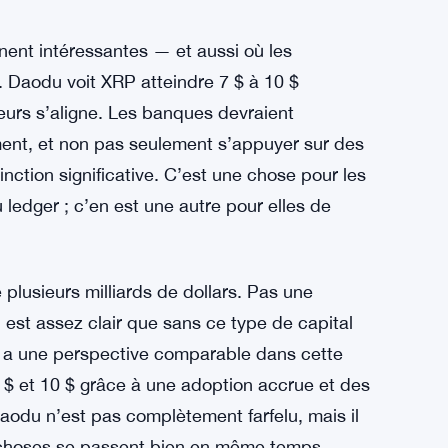
$ sur XRP. Daodu pense que c’est optimiste
 $ à 5 $ est une lecture plus mesurée de la
rticulièrement dramatique pour se réaliser.
 nécessite un mouvement réel des
nent intéressantes — et aussi où les
 Daodu voit XRP atteindre 7 $ à 10 $
eurs s’aligne. Les banques devraient
ent, et non pas seulement s’appuyer sur des
inction significative. C’est une chose pour les
du ledger ; c’en est une autre pour elles de