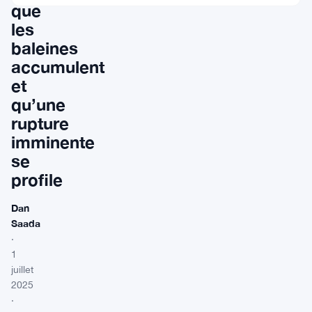
que
les
baleines
accumulent
et
qu’une
rupture
imminente
se
profile
Dan
Saada
·
1
juillet
2025
·