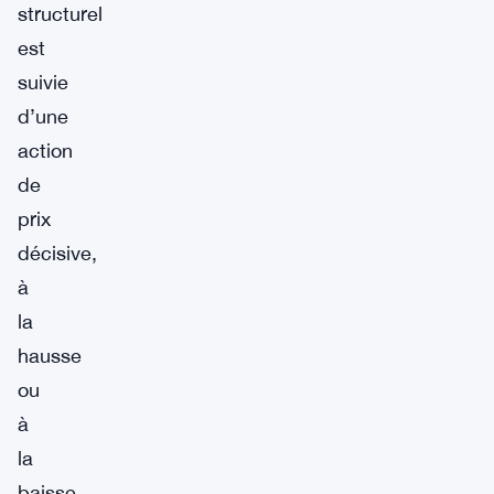
structurel
est
suivie
d’une
action
de
prix
décisive,
à
la
hausse
ou
à
la
baisse.