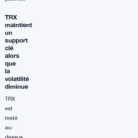
TRX
maintient
un
support
clé
alors
que
la
volatilité
diminue
TRX
est
resté
au-
dessus