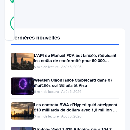
TRUST
Vérifié
SCORE
33
Vérifié
97
votes
%
RÉEL
Mis à jour 1 an il y a
Dernières nouvelles
TRON
L’API du Manuel FCA est lancée, réduisant
(
TRX
)
les coûts de conformité pour 50 000
entreprises britanniques
5 min de lecture · Août 6, 2026
évolue
actuellement
Western Union lance Stablecard dans 37
marchés sur Solana et Visa
dans
5 min de lecture · Août 6, 2026
une
structure
Les contrats RWA d’Hyperliquid atteignent
213 milliards de dollars avec 1,6 million de
de
détenteurs
5 min de lecture · Août 6, 2026
prix
Strategy Vend 1 638 Bitcoins pour 104,7