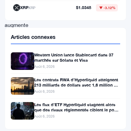
des
XRP
$1.0348
XRP
▼ -3.12%
baleines
augmente
et
Articles connexes
que
les
Western Union lance Stablecard dans 37
marchés sur Solana et Visa
flux
Août 6, 2026
sur
les
Les contrats RWA d’Hyperliquid atteignent
213 milliards de dollars avec 1,6 million de
plateformes
détenteurs
Août 6, 2026
d’échange
Les flux d’ETF Hyperliquid stagnent alors
se
que des rivaux réglementés ciblent le pool
stabilisent,
de trading DeFi de 2 à 3
Août 6, 2026
les