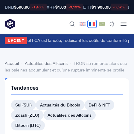
BNB
$590,90
XRP
$1,03
ETH
$1 905,03
BT
-1,46%
-3,12%
-0,52%
'API du Manuel FCA est lancée, réduisant les coûts de conformité pou
URGENT
Accueil
›
Actualités des Altcoins
›
TRON se renforce alors que
les baleines accumulent et qu’une rupture imminente se profile
ACTUALITÉS
Tendances
DES
ALTCOINS
TRON
Sui (SUI)
Actualités du Bitcoin
DeFi & NFT
se
Zcash (ZEC)
Actualités des Altcoins
renforce
Bitcoin (BTC)
alors