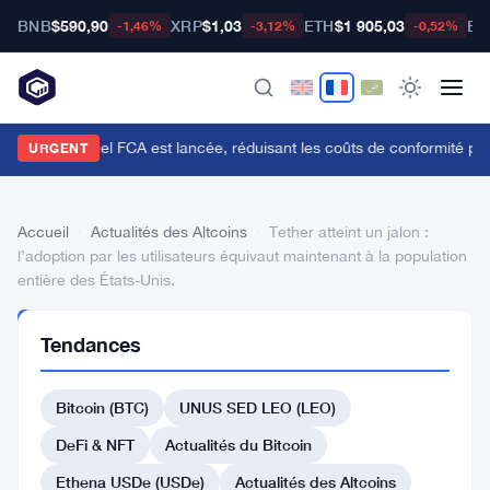
BNB
$590,90
XRP
$1,03
ETH
$1 905,03
BT
-1,46%
-3,12%
-0,52%
'API du Manuel FCA est lancée, réduisant les coûts de conformité pou
URGENT
Accueil
›
Actualités des Altcoins
›
Tether atteint un jalon :
l’adoption par les utilisateurs équivaut maintenant à la population
entière des États-Unis.
ACTUALITÉS
Tendances
DES
ALTCOINS
Tether
Bitcoin (BTC)
UNUS SED LEO (LEO)
atteint
DeFi & NFT
Actualités du Bitcoin
un
Ethena USDe (USDe)
Actualités des Altcoins