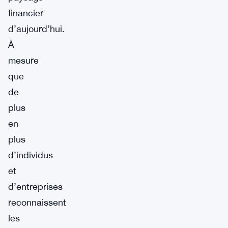
financier
d’aujourd’hui.
À
mesure
que
de
plus
en
plus
d’individus
et
d’entreprises
reconnaissent
les