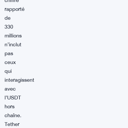
chiffre
rapporté
de
330
millions
n’inclut
pas
ceux
qui
interagissent
avec
l’USDT
hors
chaîne.
Tether