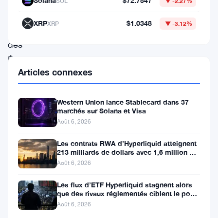
Solana
$72.7547
SOL
▼ -2.27%
la
XRP
$1.0348
XRP
▼ -3.12%
population
des
États-
Articles connexes
Unis.
Les
Western Union lance Stablecard dans 37
chiffres
marchés sur Solana et Visa
récents
Août 6, 2026
indiquent
Les contrats RWA d’Hyperliquid atteignent
que
213 milliards de dollars avec 1,6 million de
détenteurs
Août 6, 2026
plus
de
Les flux d’ETF Hyperliquid stagnent alors
que des rivaux réglementés ciblent le pool
330
de trading DeFi de 2 à 3
Août 6, 2026
millions