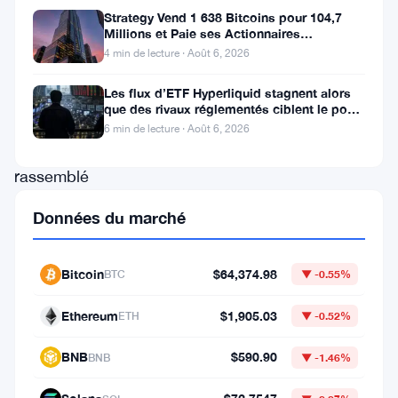
remarquable
Strategy Vend 1 638 Bitcoins pour 104,7
Millions et Paie ses Actionnaires
:
Privilégiés
4 min de lecture · Août 6, 2026
sa
stablecoin
Les flux d’ETF Hyperliquid stagnent alors
que des rivaux réglementés ciblent le pool
USDT
de trading DeFi de 2 à 3
6 min de lecture · Août 6, 2026
a
rassemblé
une
Données du marché
base
d’utilisateurs
Bitcoin
$64,374.98
BTC
▼ -0.55%
qui
correspond
Ethereum
$1,905.03
ETH
▼ -0.52%
à
BNB
$590.90
BNB
▼ -1.46%
l’ensemble
de