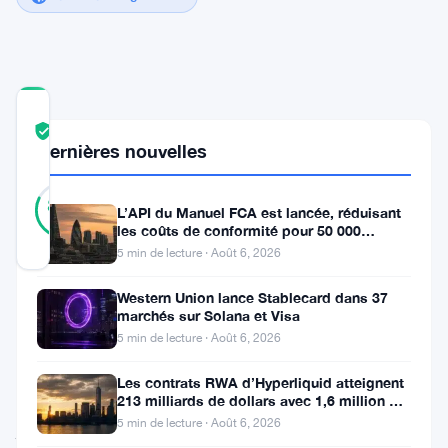
COMMUNITY
TRUST
Vérifié
Dernières nouvelles
SCORE
22
Vérifié
82
votes
%
L’API du Manuel FCA est lancée, réduisant
RÉEL
les coûts de conformité pour 50 000
Mis à jour 2 ans il y a
entreprises britanniques
5 min de lecture · Août 6, 2026
Western Union lance Stablecard dans 37
Tether
marchés sur Solana et Visa
a
5 min de lecture · Août 6, 2026
atteint
Les contrats RWA d’Hyperliquid atteignent
un
213 milliards de dollars avec 1,6 million de
détenteurs
5 min de lecture · Août 6, 2026
jalon