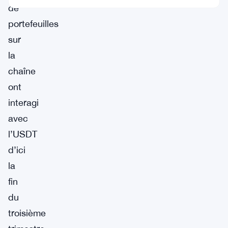
de
portefeuilles
sur
la
chaîne
ont
interagi
avec
l’USDT
d’ici
la
fin
du
troisième