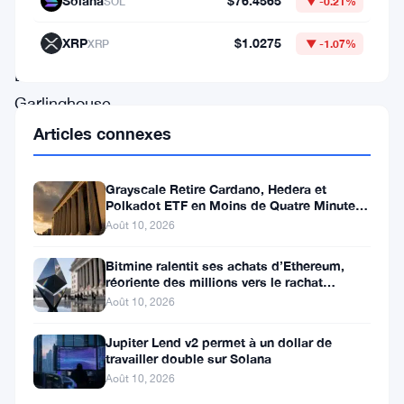
Solana
$76.4565
SOL
▼ -0.21%
le
XRP
$1.0275
XRP
▼ -1.07%
PDG
Brad
Garlinghouse,
a
Articles connexes
annoncé
un
Grayscale Retire Cardano, Hedera et
Polkadot ETF en Moins de Quatre Minutes
investissement
à la SEC
Août 10, 2026
stratégique
Bitmine ralentit ses achats d’Ethereum,
de
réoriente des millions vers le rachat
500
d’actions
Août 10, 2026
millions
Jupiter Lend v2 permet à un dollar de
de
travailler double sur Solana
Août 10, 2026
dollars