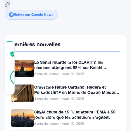
Suivre sur Google News
Dernières nouvelles
COMMUNITY
TRUST
Vérifié
SCORE
Le Sénat retarde la loi CLARITY, les
chances atteignent 88% sur Kalshi,
21
Coinbase s’indigne
Vérifié
6 min de lecture · Août 10, 2026
95
votes
%
RÉEL
Grayscale Retire Cardano, Hedera et
Mis à jour 9 mois il y a
Polkadot ETF en Moins de Quatre Minutes
à la SEC
4 min de lecture · Août 10, 2026
Ripple
SkyAI chute de 15 % et atteint l’EMA à 50
envoie
jours alors que les acheteurs s’agitent
un
5 min de lecture · Août 10, 2026