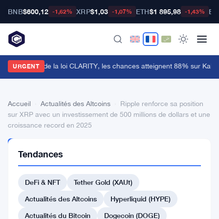
BNB
$600,12
XRP
$1,03
ETH
$1 895,98
BT
-1,62%
-1,07%
-1,43%
e Sénat retarde la loi CLARITY, les chances atteignent 88% sur Kalshi
URGENT
Accueil
›
Actualités des Altcoins
›
Ripple renforce sa position
sur XRP avec un investissement de 500 millions de dollars et une
croissance record en 2025
ACTUALITÉS
Tendances
DES
ALTCOINS
Ripple
DeFi & NFT
Tether Gold (XAUt)
renforce
Actualités des Altcoins
Hyperliquid (HYPE)
sa
Actualités du Bitcoin
Dogecoin (DOGE)