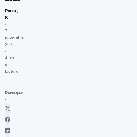
Pankaj
K
·
7
novembre
2025
·
4 min
de
lecture
Partager
: