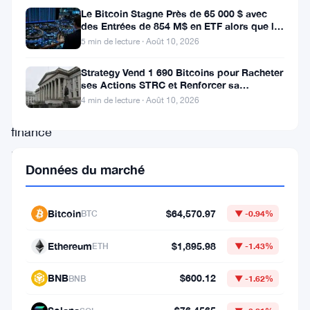
message
Le Bitcoin Stagne Près de 65 000 $ avec
fort
des Entrées de 854 M$ en ETF alors que le
CPI Approche
5 min de lecture · Août 10, 2026
sur
l’avenir
Strategy Vend 1 690 Bitcoins pour Racheter
ses Actions STRC et Renforcer sa
de
Trésorerie
4 min de lecture · Août 10, 2026
la
finance
numérique.
Données du marché
La
société
Bitcoin
$64,570.97
BTC
▼ -0.94%
de
paiements
Ethereum
$1,895.98
ETH
▼ -1.43%
blockchain,
BNB
$600.12
BNB
▼ -1.62%
dirigée
par