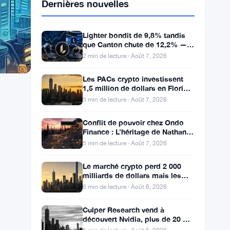
Dernières nouvelles
Lighter bondit de 9,8% tandis
que Canton chute de 12,2% —
Mouvements quotidiens du 7
2 min de lecture · Août 7, 2026
août
Les PACs crypto investissent
1,5 million de dollars en Floride,
Alaska et Wyoming après un
5 min de lecture · Août 7, 2026
revers au Michigan