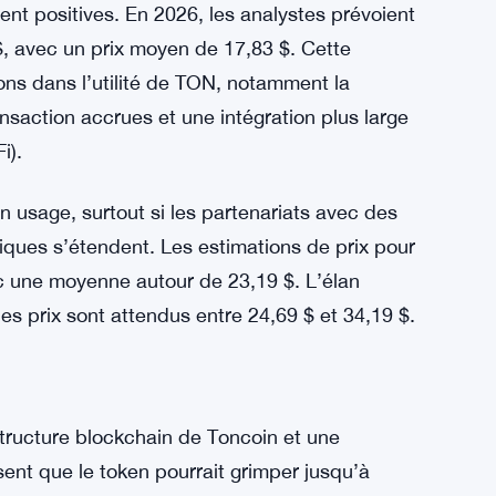
rale du marché crypto soutient cette
croître, le prix moyen attendu est d’environ
u un retournement baissier pourrait faire
 $ en 2025.
nt positives. En 2026, les analystes prévoient
$, avec un prix moyen de 17,83 $. Cette
ons dans l’utilité de TON, notamment la
saction accrues et une intégration plus large
i).
en usage, surtout si les partenariats avec des
giques s’étendent. Les estimations de prix pour