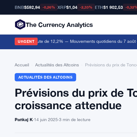
BNB
$592,94
XRP
$1,04
ETH
$1 902,53
-0,26%
-2,33%
-0,32
The Currency Analytics
is que Canton chute de 12,2% — Mouvements quotidiens du 7 août
·
Les
URGENT
Accueil
›
Actualités des Altcoins
›
Prévisions du prix de Ton
ACTUALITÉS DES ALTCOINS
Prévisions du prix de T
croissance attendue
Pankaj K
·
14 juin 2025
·
3 min de lecture