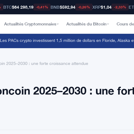
BTC
$64 298,19
BNB
$592,94
XRP
$1,04
E
%
-0,41%
-0,26%
-2,33%
Actualités Cryptomonnaies
Actualités du Bitcoin
Cours de
 PACs crypto investissent 1,5 million de dollars en Floride, Alaska et
coin 2025–2030 : une forte croissance attendue
oncoin 2025–2030 : une for