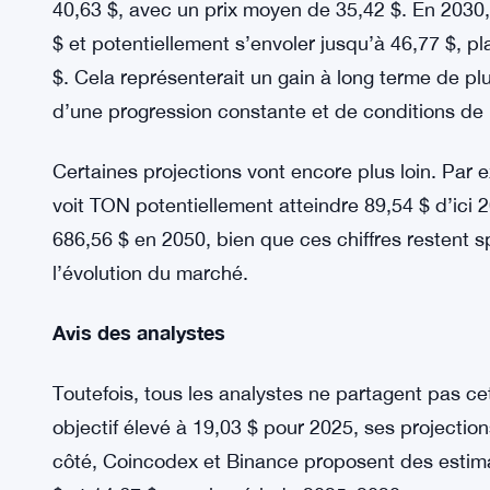
cette année varient entre 17,55 $ et 28,84 $, av
haussier devrait se poursuivre jusqu’en 2028, où l
Prévisions à long terme
En 2029, avec la maturation croissante de l’infra
adoption utilisateur en hausse, les analystes pen
40,63 $, avec un prix moyen de 35,42 $. En 2030
$ et potentiellement s’envoler jusqu’à 46,77 $, p
$. Cela représenterait un gain à long terme de plu
d’une progression constante et de conditions de
Certaines projections vont encore plus loin. Par
voit TON potentiellement atteindre 89,54 $ d’ici 
686,56 $ en 2050, bien que ces chiffres restent 