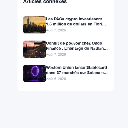
BNB
$592.94
BNB
▼ -0.26%
Solana
$72.6559
SOL
▼ -1.82%
XRP
$1.0363
XRP
▼ -2.33%
Articles connexes
Les PACs crypto investissent
1,5 million de dollars en Floride,
Alaska et Wyoming après un
Août 7, 2026
revers au Michigan
Conflit de pouvoir chez Ondo
Finance : L’héritage de Nathan
Allman évince le PDG Ian De
Août 7, 2026
Bode le 24 juillet
Western Union lance Stablecard