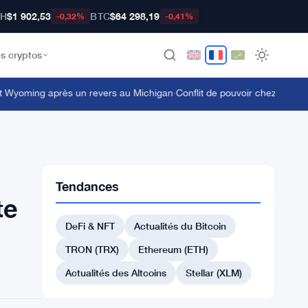
TH
$1 902,53
BTC
$64 298,19
-0,32%
-0,41%
s cryptos
 Wyoming après un revers au Michigan
·
Conflit de pouvoir chez Ondo Fina
Tendances
te
DeFi & NFT
Actualités du Bitcoin
TRON (TRX)
Ethereum (ETH)
Actualités des Altcoins
Stellar (XLM)