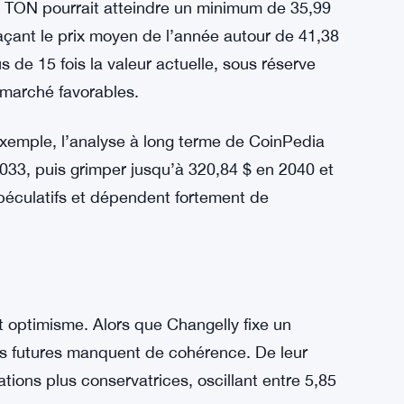
ec une moyenne autour de 23,19 $. L’élan
es prix sont attendus entre 24,69 $ et 34,19 $.
structure blockchain de Toncoin et une
sent que le token pourrait grimper jusqu’à
, TON pourrait atteindre un minimum de 35,99
laçant le prix moyen de l’année autour de 41,38
s de 15 fois la valeur actuelle, sous réserve
 marché favorables.
 exemple, l’analyse à long terme de CoinPedia
2033, puis grimper jusqu’à 320,84 $ en 2040 et
spéculatifs et dépendent fortement de