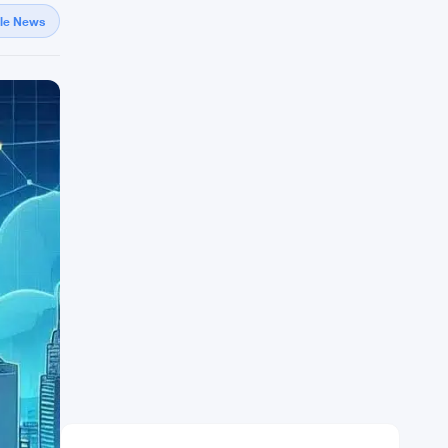
gle News