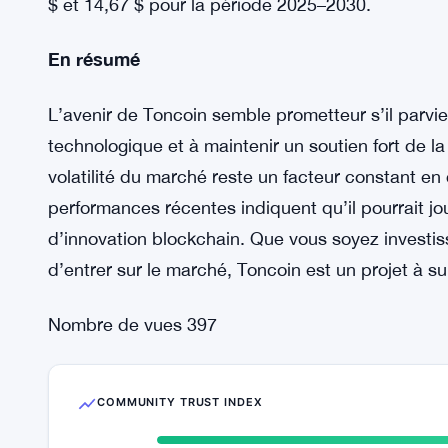
l’évolution du marché.
Avis des analystes
Toutefois, tous les analystes ne partagent pas ce
objectif élevé à 19,03 $ pour 2025, ses projecti
côté, Coincodex et Binance proposent des estimat
$ et 14,67 $ pour la période 2025–2030.
En résumé
L’avenir de Toncoin semble prometteur s’il parvie
technologique et à maintenir un soutien fort de l
volatilité du marché reste un facteur constant en 
performances récentes indiquent qu’il pourrait j