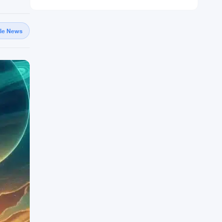
gle News