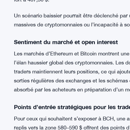
L’augmentation du volume de trading journalier au
validation supplémentaire de la durabilité de cet
Risque baissier
Malgré la perspective technique f
aux risques de baisse. Si BCH ne se maintient pas
vers le milieu des bandes de Bollinger à 566,28 
524 $, indiquerait un possible renversement de te
fort à 487,30 $.
Un scénario baissier pourrait être déclenché par
massives de cryptomonnaies ou l’incapacité à sou
Sentiment du marché et open interest
Les marchés d’Ethereum et Bitcoin montrent une c
l’élan haussier global des cryptomonnaies. Les d