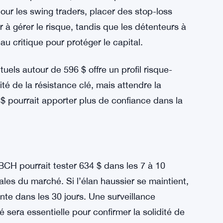
te une nuance haussière structurelle. Les
s d’accumulation suggèrent que BCH est
mouvement haussier supplémentaire.
ers
 approche mesurée est recommandée. Les
d’entrée potentiels, soutenus par des niveaux
our les swing traders, placer des stop-loss
 à gérer le risque, tandis que les détenteurs à
 critique pour protéger le capital.
uels autour de 596 $ offre un profil risque-
é de la résistance clé, mais attendre la
$ pourrait apporter plus de confiance dans la