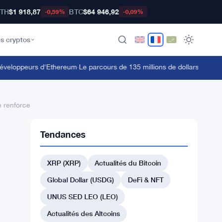
TH
$1 918,87
BTC
$64 946,92
-0,59%
-0,09%
s cryptos
veloppeurs d'Ethereum
·
Le parcours de 135 millions de dollars en stETH
e renforce
Tendances
XRP (XRP)
Actualités du Bitcoin
Global Dollar (USDG)
DeFi & NFT
UNUS SED LEO (LEO)
Actualités des Altcoins