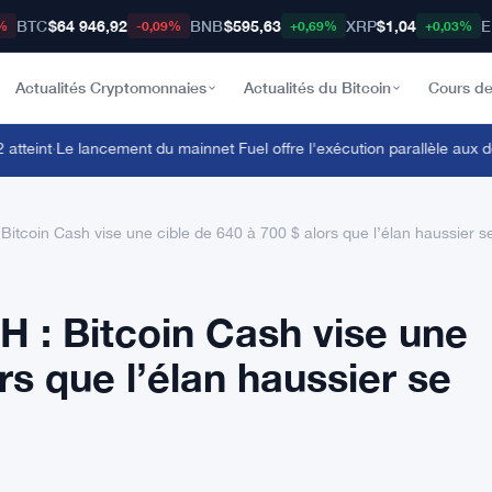
BTC
$64 946,92
BNB
$595,63
XRP
$1,04
E
%
-0,09%
+0,69%
+0,03%
Actualités Cryptomonnaies
Actualités du Bitcoin
Cours de
eint
·
Le lancement du mainnet Fuel offre l'exécution parallèle aux dé
 Bitcoin Cash vise une cible de 640 à 700 $ alors que l’élan haussier s
H : Bitcoin Cash vise une
rs que l’élan haussier se