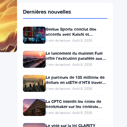
Dernières nouvelles
Genius Sports conclut des
accords avec Kalshi et
Polymarket alors que le chiffre
5 min de lecture · Août 8, 2026
d’affaires du T2 atteint
Le lancement du mainnet Fuel
offre l’exécution parallèle aux
développeurs d’Ethereum
3 min de lecture · Août 8, 2026