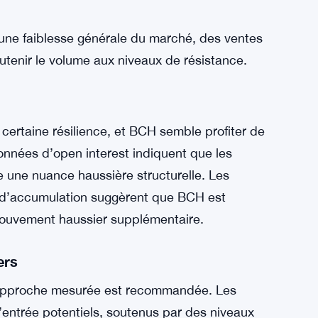
-delà de 57 millions de dollars fournirait une
te tendance.
avorable, les traders doivent rester attentifs
 au-dessus de 589,37 $, il pourrait reculer
$. Une cassure sous ce support, et surtout sous
ndance, avec un objectif vers le support plus
 une faiblesse générale du marché, des ventes
tenir le volume aux niveaux de résistance.
ertaine résilience, et BCH semble profiter de
onnées d’open interest indiquent que les