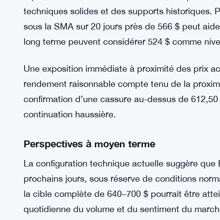
traders maintiennent leurs positions, ce qui ajou
sorties régulières des exchanges et les schéma
absorbé par les acheteurs en préparation d’un 
Points d’entrée stratégiques pour les trad
Pour ceux qui souhaitent s’exposer à BCH, une
replis vers la zone 580–590 $ offrent des points 
techniques solides et des supports historiques. P
sous la SMA sur 20 jours près de 566 $ peut aider
long terme peuvent considérer 524 $ comme niveau
Une exposition immédiate à proximité des prix act
rendement raisonnable compte tenu de la proximit
confirmation d’une cassure au-dessus de 612,50 
continuation haussière.