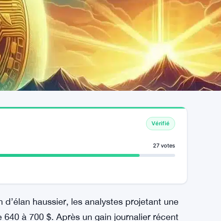
Vérifié
27 votes
n d’élan haussier, les analystes projetant une
 640 à 700 $. Après un gain journalier récent