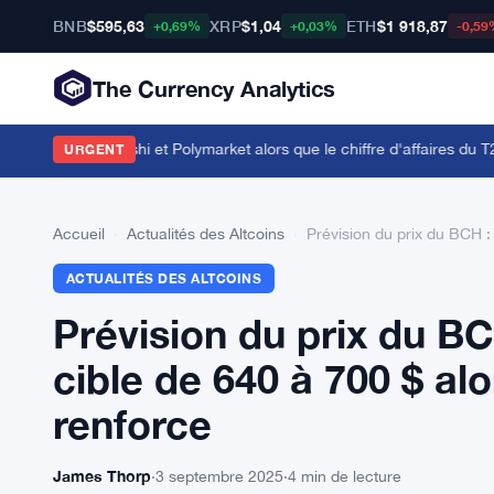
BNB
$595,63
XRP
$1,04
ETH
$1 918,87
+0,69%
+0,03%
-0,59
The Currency Analytics
ords avec Kalshi et Polymarket alors que le chiffre d'affaires du T2 att
URGENT
Accueil
›
Actualités des Altcoins
›
Prévision du prix du BCH :
ACTUALITÉS DES ALTCOINS
Prévision du prix du BC
cible de 640 à 700 $ alo
renforce
James Thorp
·
3 septembre 2025
·
4 min de lecture